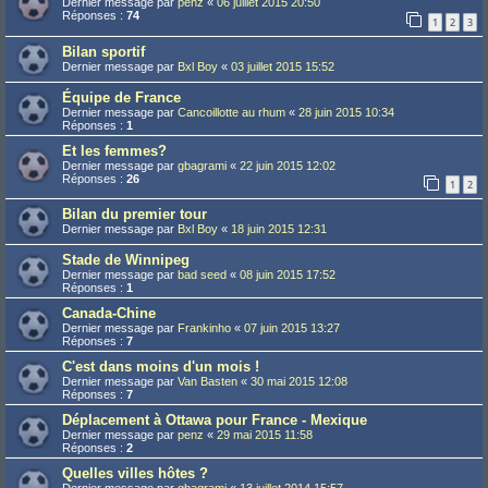
Dernier message par
penz
«
06 juillet 2015 20:50
Réponses :
74
1
2
3
Bilan sportif
Dernier message par
Bxl Boy
«
03 juillet 2015 15:52
Équipe de France
Dernier message par
Cancoillotte au rhum
«
28 juin 2015 10:34
Réponses :
1
Et les femmes?
Dernier message par
gbagrami
«
22 juin 2015 12:02
Réponses :
26
1
2
Bilan du premier tour
Dernier message par
Bxl Boy
«
18 juin 2015 12:31
Stade de Winnipeg
Dernier message par
bad seed
«
08 juin 2015 17:52
Réponses :
1
Canada-Chine
Dernier message par
Frankinho
«
07 juin 2015 13:27
Réponses :
7
C'est dans moins d'un mois !
Dernier message par
Van Basten
«
30 mai 2015 12:08
Réponses :
7
Déplacement à Ottawa pour France - Mexique
Dernier message par
penz
«
29 mai 2015 11:58
Réponses :
2
Quelles villes hôtes ?