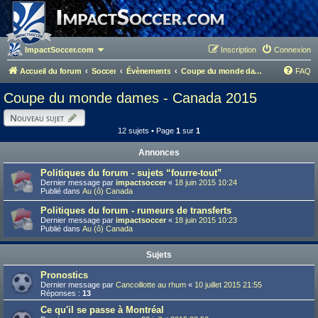
ImpactSoccer.com
Inscription
Connexion
Accueil du forum
Soccer
Évènements
Coupe du monde dames - Canada 2015
FAQ
Coupe du monde dames - Canada 2015
Nouveau sujet
12 sujets • Page
1
sur
1
Annonces
Politiques du forum - sujets “fourre-tout”
Dernier message par
impactsoccer
«
18 juin 2015 10:24
Publié dans
Au (ô) Canada
Politiques du forum - rumeurs de transferts
Dernier message par
impactsoccer
«
18 juin 2015 10:23
Publié dans
Au (ô) Canada
Sujets
Pronostics
Dernier message par
Cancoillotte au rhum
«
10 juillet 2015 21:55
Réponses :
13
Ce qu'il se passe à Montréal