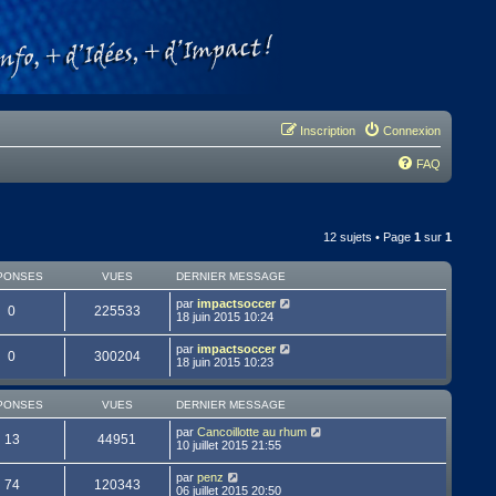
Inscription
Connexion
FAQ
12 sujets • Page
1
sur
1
PONSES
VUES
DERNIER MESSAGE
par
impactsoccer
0
225533
18 juin 2015 10:24
par
impactsoccer
0
300204
18 juin 2015 10:23
PONSES
VUES
DERNIER MESSAGE
par
Cancoillotte au rhum
13
44951
10 juillet 2015 21:55
par
penz
74
120343
06 juillet 2015 20:50