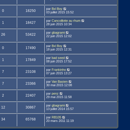
par
Bxl Boy
0
18250
03 juillet 2015 15:52
par
Cancoillotte au rhum
1
18427
28 juin 2015 10:34
par
gbagrami
26
53422
22 juin 2015 12:02
par
Bxl Boy
0
17490
18 juin 2015 12:31
par
bad seed
1
17849
08 juin 2015 17:52
par
Frankinho
7
23108
07 juin 2015 13:27
par
Van Basten
7
23366
30 mai 2015 12:08
par
penz
2
22407
29 mai 2015 11:58
par
gbagrami
12
30867
13 juillet 2014 15:57
par
RB105
34
65768
20 mars 2011 11:19