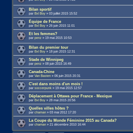
Bilan sportif
par
Bxl Boy
»
03 juillet 2015 15:52
Équipe de France
par
Bxl Boy
»
26 juin 2015 11:01
Et les femmes?
par
penz
»
19 mai 2015 10:53
Bilan du premier tour
par
Bxl Boy
»
18 juin 2015 12:31
Stade de Winnipeg
par
penz
»
08 juin 2015 16:49
Canada-Chine
par
Van Basten
»
06 juin 2015 20:31
C'est dans moins d'un mois !
par
soccerpunk
»
19 mai 2015 12:57
Déplacement à Ottawa pour France - Mexique
par
Bxl Boy
»
28 mai 2015 20:56
Quelles villes hôtes ?
par
chaman
»
03 mai 2012 17:20
La Coupe du Monde Féminine 2015 au Canada?
par
chaman
»
21 décembre 2010 16:44