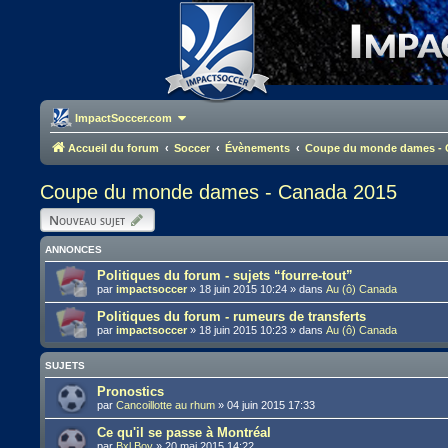
ImpactSoccer.com
Accueil du forum
Soccer
Évènements
Coupe du monde dames - 
Coupe du monde dames - Canada 2015
Nouveau sujet
ANNONCES
Politiques du forum - sujets “fourre-tout”
par
impactsoccer
»
18 juin 2015 10:24
» dans
Au (ô) Canada
Politiques du forum - rumeurs de transferts
par
impactsoccer
»
18 juin 2015 10:23
» dans
Au (ô) Canada
SUJETS
Pronostics
par
Cancoillotte au rhum
»
04 juin 2015 17:33
Ce qu'il se passe à Montréal
par
Bxl Boy
»
20 mai 2015 14:22