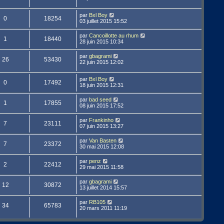
par
Bxl Boy
0
18254
03 juillet 2015 15:52
par
Cancoillotte au rhum
1
18440
28 juin 2015 10:34
par
gbagrami
26
53430
22 juin 2015 12:02
par
Bxl Boy
0
17492
18 juin 2015 12:31
par
bad seed
1
17855
08 juin 2015 17:52
par
Frankinho
7
23111
07 juin 2015 13:27
par
Van Basten
7
23372
30 mai 2015 12:08
par
penz
2
22412
29 mai 2015 11:58
par
gbagrami
12
30872
13 juillet 2014 15:57
par
RB105
34
65783
20 mars 2011 11:19