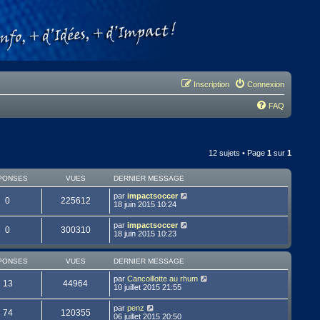
Inscription
Connexion
FAQ
12 sujets • Page
1
sur
1
PONSES
VUES
DERNIER MESSAGE
par
impactsoccer
0
225612
18 juin 2015 10:24
par
impactsoccer
0
300310
18 juin 2015 10:23
PONSES
VUES
DERNIER MESSAGE
par
Cancoillotte au rhum
13
44964
10 juillet 2015 21:55
par
penz
74
120355
06 juillet 2015 20:50