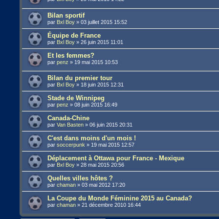
Bilan sportif
par
Bxl Boy
»
03 juillet 2015 15:52
Équipe de France
par
Bxl Boy
»
26 juin 2015 11:01
Et les femmes?
par
penz
»
19 mai 2015 10:53
Bilan du premier tour
par
Bxl Boy
»
18 juin 2015 12:31
Stade de Winnipeg
par
penz
»
08 juin 2015 16:49
Canada-Chine
par
Van Basten
»
06 juin 2015 20:31
C'est dans moins d'un mois !
par
soccerpunk
»
19 mai 2015 12:57
Déplacement à Ottawa pour France - Mexique
par
Bxl Boy
»
28 mai 2015 20:56
Quelles villes hôtes ?
par
chaman
»
03 mai 2012 17:20
La Coupe du Monde Féminine 2015 au Canada?
par
chaman
»
21 décembre 2010 16:44