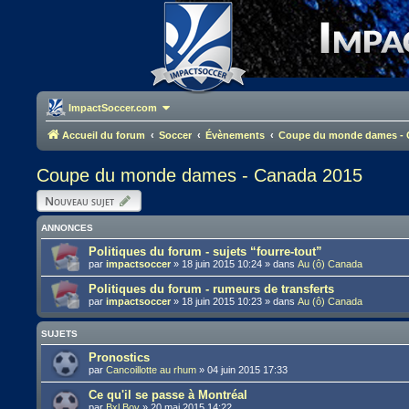
ImpactSoccer.com
Accueil du forum
Soccer
Évènements
Coupe du monde dames - 
Coupe du monde dames - Canada 2015
Nouveau sujet
ANNONCES
Politiques du forum - sujets “fourre-tout”
par
impactsoccer
»
18 juin 2015 10:24
» dans
Au (ô) Canada
Politiques du forum - rumeurs de transferts
par
impactsoccer
»
18 juin 2015 10:23
» dans
Au (ô) Canada
SUJETS
Pronostics
par
Cancoillotte au rhum
»
04 juin 2015 17:33
Ce qu'il se passe à Montréal
par
Bxl Boy
»
20 mai 2015 14:22