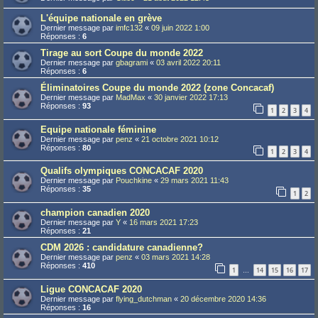
L'équipe nationale en grève
Dernier message par
imfc132
«
09 juin 2022 1:00
Réponses :
6
Tirage au sort Coupe du monde 2022
Dernier message par
gbagrami
«
03 avril 2022 20:11
Réponses :
6
Éliminatoires Coupe du monde 2022 (zone Concacaf)
Dernier message par
MadMax
«
30 janvier 2022 17:13
Réponses :
93
1
2
3
4
Equipe nationale féminine
Dernier message par
penz
«
21 octobre 2021 10:12
Réponses :
80
1
2
3
4
Qualifs olympiques CONCACAF 2020
Dernier message par
Pouchkine
«
29 mars 2021 11:43
Réponses :
35
1
2
champion canadien 2020
Dernier message par
Y
«
16 mars 2021 17:23
Réponses :
21
CDM 2026 : candidature canadienne?
Dernier message par
penz
«
03 mars 2021 14:28
Réponses :
410
1
14
15
16
17
…
Ligue CONCACAF 2020
Dernier message par
flying_dutchman
«
20 décembre 2020 14:36
Réponses :
16