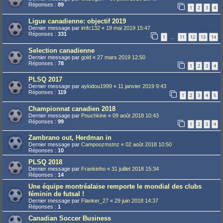
Réponses :
89
1
2
3
4
Ligue canadienne: objectif 2019
Dernier message par
imfc132
«
19 mai 2019 15:47
Réponses :
331
1
11
12
13
14
…
Selection canadienne
Dernier message par
gold
«
27 mars 2019 12:50
Réponses :
78
1
2
3
4
PLSQ 2017
Dernier message par
aykidou1999
«
11 janvier 2019 9:43
Réponses :
119
1
2
3
4
5
Championnat canadien 2018
Dernier message par
Pouchkine
«
09 août 2018 10:43
Réponses :
99
1
2
3
4
Zambrano out, Herdman in
Dernier message par
Campoozmstnz
«
02 août 2018 10:50
Réponses :
10
PLSQ 2018
Dernier message par
Frankinho
«
31 juillet 2018 15:34
Réponses :
14
Une équipe montréalaise remporte le mondial des clubs
féminin de futsal !
Dernier message par
Flanker_27
«
29 juin 2018 14:37
Réponses :
1
Canadian Soccer Business