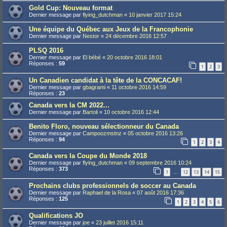
Gold Cup: Nouveau format
Dernier message par
flying_dutchman
«
10 janvier 2017 15:24
Une équipe du Québec aux Jeux de la Francophonie
Dernier message par
Nestor
«
24 décembre 2016 12:57
PLSQ 2016
Dernier message par
El bébé
«
20 octobre 2016 18:01
Réponses :
59
1
2
3
Un Canadien candidat à la tête de la CONCACAF!
Dernier message par
gbagrami
«
11 octobre 2016 14:59
Réponses :
23
Canada vers la CM 2022...
Dernier message par
Bartoli
«
10 octobre 2016 12:44
Benito Floro, nouveau sélectionneur du Canada
Dernier message par
Campoozmstnz
«
05 octobre 2016 13:26
Réponses :
94
1
2
3
4
Canada vers la Coupe du Monde 2018
Dernier message par
flying_dutchman
«
09 septembre 2016 10:24
Réponses :
373
1
12
13
14
15
…
Prochains clubs professionnels de soccer au Canada
Dernier message par
Raphael de la Rosa
«
07 août 2016 17:36
Réponses :
125
1
2
3
4
5
6
Qualifications JO
Dernier message par
joe
«
23 juillet 2016 15:11