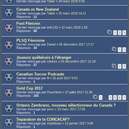
Dernier message par
Taliah
«
29 mars 2018 9:35
Canada vs New Zealand
Dernier message par
Taliah
«
25 mars 2018 16:11
Réponses :
12
Foot Féminin
Dernier message par
imfc132
«
12 mars 2018 1:55
Réponses :
58
1
2
3
PLSQ Féminine
Dernier message par
Daniel
«
05 décembre 2017 17:17
Réponses :
34
1
2
Joueurs québécois à l'étranger
Dernier message par
xdukex
«
03 décembre 2017 21:18
Réponses :
27
1
2
Canadian Soccer Podcasts
Dernier message par
fil
«
26 août 2017 9:53
Réponses :
1
Gold Cup 2017
Dernier message par
Pouchkine
«
27 juillet 2017 21:36
Réponses :
165
1
4
5
6
7
…
Octavio Zambrano, nouveau sélectionneur du Canada ?
Dernier message par
penz
«
15 mars 2017 17:56
Réponses :
1
Separation de la CONCACAF?
Dernier message par
mephistau
«
12 janvier 2017 3:08
Réponses :
1