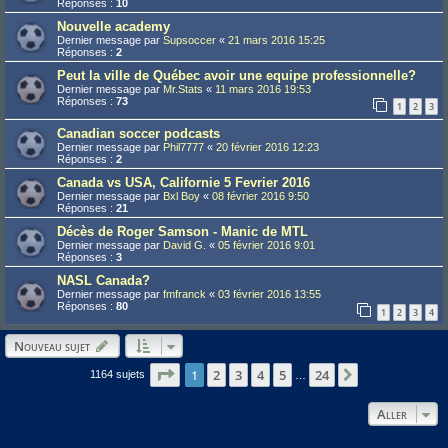
Réponses :
10
Nouvelle academy
Dernier message par
Supsoccer
«
21 mars 2016 15:25
Réponses :
2
Peut la ville de Québec avoir une equipe professionnelle?
Dernier message par
Mr.Stats
«
11 mars 2016 19:53
Réponses :
73
1
2
3
Canadian soccer podcasts
Dernier message par
Phil7777
«
20 février 2016 12:23
Réponses :
2
Canada vs USA, Californie 5 Fevrier 2016
Dernier message par
Bxl Boy
«
08 février 2016 9:50
Réponses :
21
Décès de Roger Samson - Manic de MTL
Dernier message par
David G.
«
05 février 2016 9:01
Réponses :
3
NASL Canada?
Dernier message par
fmfranck
«
03 février 2016 13:55
Réponses :
80
1
2
3
4
Nouveau sujet
Page
1
1
sur
24
2
3
4
5
24
Suivant
1164 sujets
…
Aller