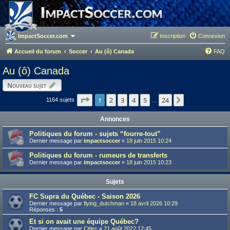
ImpactSoccer.com
Inscription
Connexion
Accueil du forum
Soccer
Au (ô) Canada
FAQ
Au (ô) Canada
Nouveau sujet
Page
1
1
sur
24
2
3
4
5
24
Suivant
1164 sujets
…
Annonces
Politiques du forum - sujets “fourre-tout”
Dernier message par
impactsoccer
«
18 juin 2015 10:24
Politiques du forum - rumeurs de transferts
Dernier message par
impactsoccer
«
18 juin 2015 10:23
Sujets
FC Supra du Québec - Saison 2026
Dernier message par
flying_dutchman
«
18 avril 2026 10:29
Réponses :
5
Et si on avait une équipe Québec?
Dernier message par
Citlec
«
21 août 2022 12:45