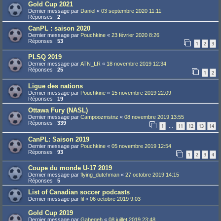
Gold Cup 2021
Dernier message par
Daniel
«
03 septembre 2020 11:11
Réponses :
2
CanPL : saison 2020
Dernier message par
Pouchkine
«
23 février 2020 8:26
Réponses :
53
1
2
3
PLSQ 2019
Dernier message par
ATN_LR
«
18 novembre 2019 12:34
Réponses :
25
1
2
Ligue des nations
Dernier message par
Pouchkine
«
15 novembre 2019 22:09
Réponses :
19
Ottawa Fury (NASL)
Dernier message par
Campoozmstnz
«
08 novembre 2019 13:55
Réponses :
339
1
11
12
13
14
…
CanPL: Saison 2019
Dernier message par
Pouchkine
«
05 novembre 2019 12:54
Réponses :
93
1
2
3
4
Coupe du monde U-17 2019
Dernier message par
flying_dutchman
«
27 octobre 2019 14:15
Réponses :
5
List of Canadian soccer podcasts
Dernier message par
fil
«
06 octobre 2019 9:03
Gold Cup 2019
Dernier message par
Gabegeh
«
08 juillet 2019 23:48