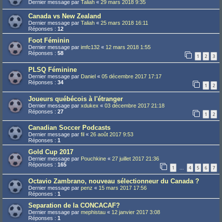
Dernier message par
Taliah
«
29 mars 2018 9:35
Canada vs New Zealand
Dernier message par
Taliah
«
25 mars 2018 16:11
Réponses :
12
Foot Féminin
Dernier message par
imfc132
«
12 mars 2018 1:55
Réponses :
58
1
2
3
PLSQ Féminine
Dernier message par
Daniel
«
05 décembre 2017 17:17
Réponses :
34
1
2
Joueurs québécois à l'étranger
Dernier message par
xdukex
«
03 décembre 2017 21:18
Réponses :
27
1
2
Canadian Soccer Podcasts
Dernier message par
fil
«
26 août 2017 9:53
Réponses :
1
Gold Cup 2017
Dernier message par
Pouchkine
«
27 juillet 2017 21:36
Réponses :
165
1
4
5
6
7
…
Octavio Zambrano, nouveau sélectionneur du Canada ?
Dernier message par
penz
«
15 mars 2017 17:56
Réponses :
1
Separation de la CONCACAF?
Dernier message par
mephistau
«
12 janvier 2017 3:08
Réponses :
1