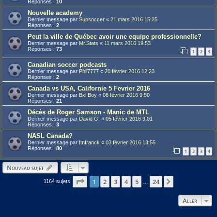
Réponses :
10
Nouvelle academy
Dernier message par
Supsoccer
«
21 mars 2016 15:25
Réponses :
2
Peut la ville de Québec avoir une equipe professionnelle?
Dernier message par
Mr.Stats
«
11 mars 2016 19:53
Réponses :
73
1
2
3
Canadian soccer podcasts
Dernier message par
Phil7777
«
20 février 2016 12:23
Réponses :
2
Canada vs USA, Californie 5 Fevrier 2016
Dernier message par
Bxl Boy
«
08 février 2016 9:50
Réponses :
21
Décès de Roger Samson - Manic de MTL
Dernier message par
David G.
«
05 février 2016 9:01
Réponses :
3
NASL Canada?
Dernier message par
fmfranck
«
03 février 2016 13:55
Réponses :
80
1
2
3
4
Nouveau sujet
Page
1
1
sur
24
2
3
4
5
24
Suivant
1164 sujets
…
Aller