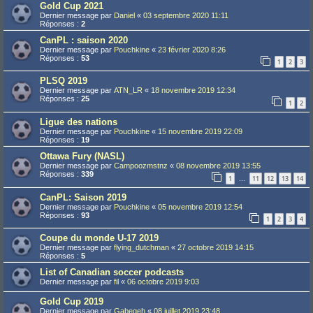
Gold Cup 2021
Dernier message par
Daniel
«
03 septembre 2020 11:11
Réponses :
2
CanPL : saison 2020
Dernier message par
Pouchkine
«
23 février 2020 8:26
Réponses :
53
1
2
3
PLSQ 2019
Dernier message par
ATN_LR
«
18 novembre 2019 12:34
Réponses :
25
1
2
Ligue des nations
Dernier message par
Pouchkine
«
15 novembre 2019 22:09
Réponses :
19
Ottawa Fury (NASL)
Dernier message par
Campoozmstnz
«
08 novembre 2019 13:55
Réponses :
339
1
11
12
13
14
…
CanPL: Saison 2019
Dernier message par
Pouchkine
«
05 novembre 2019 12:54
Réponses :
93
1
2
3
4
Coupe du monde U-17 2019
Dernier message par
flying_dutchman
«
27 octobre 2019 14:15
Réponses :
5
List of Canadian soccer podcasts
Dernier message par
fil
«
06 octobre 2019 9:03
Gold Cup 2019
Dernier message par
Gabegeh
«
08 juillet 2019 23:48