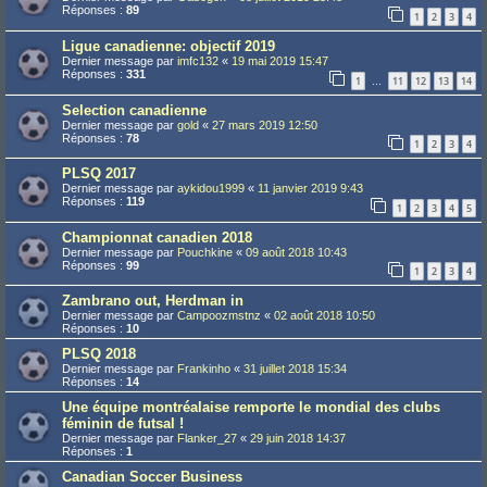
Réponses :
89
1
2
3
4
Ligue canadienne: objectif 2019
Dernier message par
imfc132
«
19 mai 2019 15:47
Réponses :
331
1
11
12
13
14
…
Selection canadienne
Dernier message par
gold
«
27 mars 2019 12:50
Réponses :
78
1
2
3
4
PLSQ 2017
Dernier message par
aykidou1999
«
11 janvier 2019 9:43
Réponses :
119
1
2
3
4
5
Championnat canadien 2018
Dernier message par
Pouchkine
«
09 août 2018 10:43
Réponses :
99
1
2
3
4
Zambrano out, Herdman in
Dernier message par
Campoozmstnz
«
02 août 2018 10:50
Réponses :
10
PLSQ 2018
Dernier message par
Frankinho
«
31 juillet 2018 15:34
Réponses :
14
Une équipe montréalaise remporte le mondial des clubs
féminin de futsal !
Dernier message par
Flanker_27
«
29 juin 2018 14:37
Réponses :
1
Canadian Soccer Business