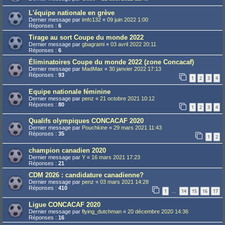
L'équipe nationale en grève
Dernier message par
imfc132
«
09 juin 2022 1:00
Réponses :
6
Tirage au sort Coupe du monde 2022
Dernier message par
gbagrami
«
03 avril 2022 20:11
Réponses :
6
Éliminatoires Coupe du monde 2022 (zone Concacaf)
Dernier message par
MadMax
«
30 janvier 2022 17:13
Réponses :
93
1
2
3
4
Equipe nationale féminine
Dernier message par
penz
«
21 octobre 2021 10:12
Réponses :
80
1
2
3
4
Qualifs olympiques CONCACAF 2020
Dernier message par
Pouchkine
«
29 mars 2021 11:43
Réponses :
35
1
2
champion canadien 2020
Dernier message par
Y
«
16 mars 2021 17:23
Réponses :
21
CDM 2026 : candidature canadienne?
Dernier message par
penz
«
03 mars 2021 14:28
Réponses :
410
1
14
15
16
17
…
Ligue CONCACAF 2020
Dernier message par
flying_dutchman
«
20 décembre 2020 14:36
Réponses :
16