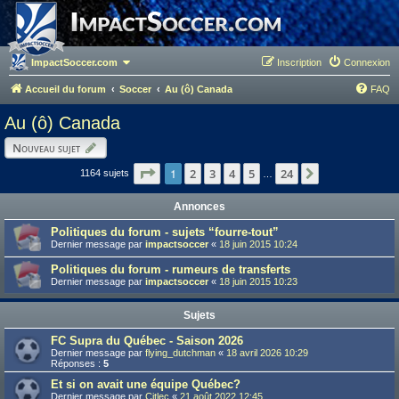
ImpactSoccer.com
Inscription
Connexion
Accueil du forum
Soccer
Au (ô) Canada
FAQ
Au (ô) Canada
Nouveau sujet
Page
1
1
sur
24
2
3
4
5
24
Suivant
1164 sujets
…
Annonces
Politiques du forum - sujets “fourre-tout”
Dernier message par
impactsoccer
«
18 juin 2015 10:24
Politiques du forum - rumeurs de transferts
Dernier message par
impactsoccer
«
18 juin 2015 10:23
Sujets
FC Supra du Québec - Saison 2026
Dernier message par
flying_dutchman
«
18 avril 2026 10:29
Réponses :
5
Et si on avait une équipe Québec?
Dernier message par
Citlec
«
21 août 2022 12:45