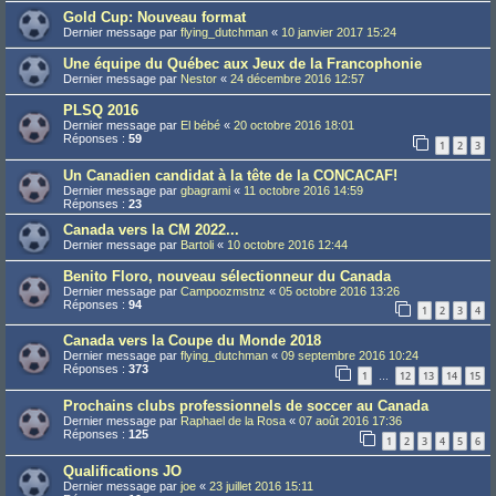
Gold Cup: Nouveau format
Dernier message par
flying_dutchman
«
10 janvier 2017 15:24
Une équipe du Québec aux Jeux de la Francophonie
Dernier message par
Nestor
«
24 décembre 2016 12:57
PLSQ 2016
Dernier message par
El bébé
«
20 octobre 2016 18:01
Réponses :
59
1
2
3
Un Canadien candidat à la tête de la CONCACAF!
Dernier message par
gbagrami
«
11 octobre 2016 14:59
Réponses :
23
Canada vers la CM 2022...
Dernier message par
Bartoli
«
10 octobre 2016 12:44
Benito Floro, nouveau sélectionneur du Canada
Dernier message par
Campoozmstnz
«
05 octobre 2016 13:26
Réponses :
94
1
2
3
4
Canada vers la Coupe du Monde 2018
Dernier message par
flying_dutchman
«
09 septembre 2016 10:24
Réponses :
373
1
12
13
14
15
…
Prochains clubs professionnels de soccer au Canada
Dernier message par
Raphael de la Rosa
«
07 août 2016 17:36
Réponses :
125
1
2
3
4
5
6
Qualifications JO
Dernier message par
joe
«
23 juillet 2016 15:11