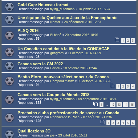
Gold Cup: Nouveau format
Dernier message par
flying_dutchman
«
10 janvier 2017 15:24
Une équipe du Québec aux Jeux de la Francophonie
Dernier message par
Nestor
«
24 décembre 2016 12:57
PLSQ 2016
Dernier message par
El bébé
«
20 octobre 2016 18:01
Réponses :
59
1
2
3
Un Canadien candidat à la tête de la CONCACAF!
Dernier message par
gbagrami
«
11 octobre 2016 14:59
Réponses :
23
Canada vers la CM 2022...
Dernier message par
Bartoli
«
10 octobre 2016 12:44
Benito Floro, nouveau sélectionneur du Canada
Dernier message par
Campoozmstnz
«
05 octobre 2016 13:26
Réponses :
94
1
2
3
4
Canada vers la Coupe du Monde 2018
Dernier message par
flying_dutchman
«
09 septembre 2016 10:24
Réponses :
373
1
12
13
14
15
…
Prochains clubs professionnels de soccer au Canada
Dernier message par
Raphael de la Rosa
«
07 août 2016 17:36
Réponses :
125
1
2
3
4
5
6
Qualifications JO
Dernier message par
joe
«
23 juillet 2016 15:11