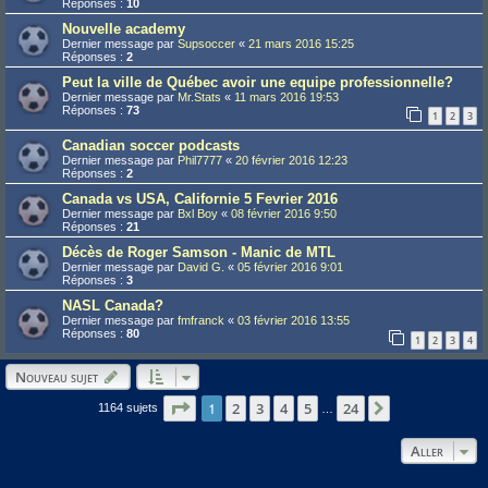
Réponses :
10
Nouvelle academy
Dernier message par
Supsoccer
«
21 mars 2016 15:25
Réponses :
2
Peut la ville de Québec avoir une equipe professionnelle?
Dernier message par
Mr.Stats
«
11 mars 2016 19:53
Réponses :
73
1
2
3
Canadian soccer podcasts
Dernier message par
Phil7777
«
20 février 2016 12:23
Réponses :
2
Canada vs USA, Californie 5 Fevrier 2016
Dernier message par
Bxl Boy
«
08 février 2016 9:50
Réponses :
21
Décès de Roger Samson - Manic de MTL
Dernier message par
David G.
«
05 février 2016 9:01
Réponses :
3
NASL Canada?
Dernier message par
fmfranck
«
03 février 2016 13:55
Réponses :
80
1
2
3
4
Nouveau sujet
Page
1
1
sur
24
2
3
4
5
24
Suivant
1164 sujets
…
Aller