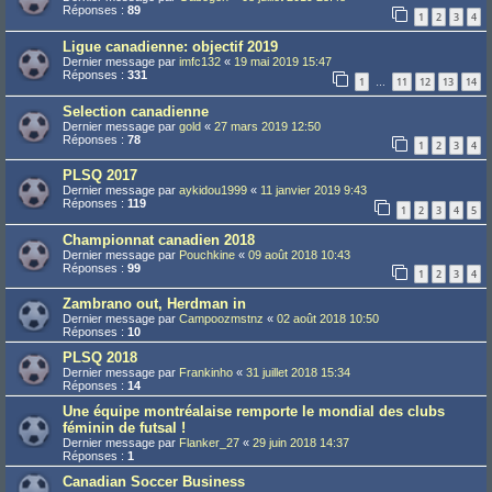
Réponses :
89
1
2
3
4
Ligue canadienne: objectif 2019
Dernier message par
imfc132
«
19 mai 2019 15:47
Réponses :
331
1
11
12
13
14
…
Selection canadienne
Dernier message par
gold
«
27 mars 2019 12:50
Réponses :
78
1
2
3
4
PLSQ 2017
Dernier message par
aykidou1999
«
11 janvier 2019 9:43
Réponses :
119
1
2
3
4
5
Championnat canadien 2018
Dernier message par
Pouchkine
«
09 août 2018 10:43
Réponses :
99
1
2
3
4
Zambrano out, Herdman in
Dernier message par
Campoozmstnz
«
02 août 2018 10:50
Réponses :
10
PLSQ 2018
Dernier message par
Frankinho
«
31 juillet 2018 15:34
Réponses :
14
Une équipe montréalaise remporte le mondial des clubs
féminin de futsal !
Dernier message par
Flanker_27
«
29 juin 2018 14:37
Réponses :
1
Canadian Soccer Business