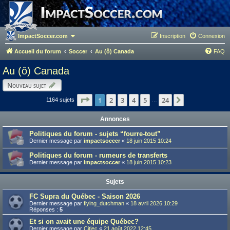
ImpactSoccer.com
Inscription
Connexion
Accueil du forum
Soccer
Au (ô) Canada
FAQ
Au (ô) Canada
Nouveau sujet
Page
1
1
sur
24
2
3
4
5
24
Suivant
1164 sujets
…
Annonces
Politiques du forum - sujets “fourre-tout”
Dernier message par
impactsoccer
«
18 juin 2015 10:24
Politiques du forum - rumeurs de transferts
Dernier message par
impactsoccer
«
18 juin 2015 10:23
Sujets
FC Supra du Québec - Saison 2026
Dernier message par
flying_dutchman
«
18 avril 2026 10:29
Réponses :
5
Et si on avait une équipe Québec?
Dernier message par
Citlec
«
21 août 2022 12:45