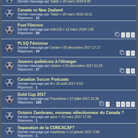
Dernier message par
Taliah
«
29 mars 2018 9:35
Canada vs New Zealand
Dernier message par
Taliah
«
25 mars 2018 16:11
Réponses :
12
Foot Féminin
Dernier message par
imfc132
«
12 mars 2018 1:55
Réponses :
58
1
2
3
PLSQ Féminine
Dernier message par
Daniel
«
05 décembre 2017 17:17
Réponses :
34
1
2
Joueurs québécois à l'étranger
Dernier message par
xdukex
«
03 décembre 2017 21:18
Réponses :
27
1
2
Canadian Soccer Podcasts
Dernier message par
fil
«
26 août 2017 9:53
Réponses :
1
Gold Cup 2017
Dernier message par
Pouchkine
«
27 juillet 2017 21:36
Réponses :
165
1
4
5
6
7
…
Octavio Zambrano, nouveau sélectionneur du Canada ?
Dernier message par
penz
«
15 mars 2017 17:56
Réponses :
1
Separation de la CONCACAF?
Dernier message par
mephistau
«
12 janvier 2017 3:08
Réponses :
1