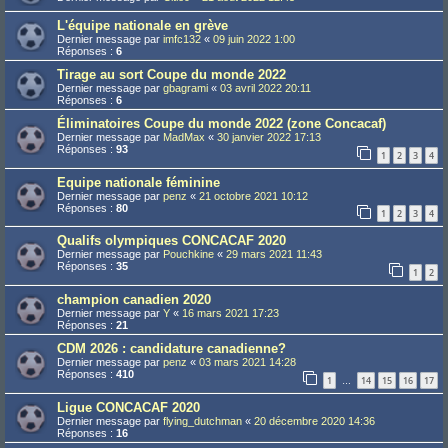
L'équipe nationale en grève
Dernier message par
imfc132
«
09 juin 2022 1:00
Réponses :
6
Tirage au sort Coupe du monde 2022
Dernier message par
gbagrami
«
03 avril 2022 20:11
Réponses :
6
Éliminatoires Coupe du monde 2022 (zone Concacaf)
Dernier message par
MadMax
«
30 janvier 2022 17:13
Réponses :
93
1
2
3
4
Equipe nationale féminine
Dernier message par
penz
«
21 octobre 2021 10:12
Réponses :
80
1
2
3
4
Qualifs olympiques CONCACAF 2020
Dernier message par
Pouchkine
«
29 mars 2021 11:43
Réponses :
35
1
2
champion canadien 2020
Dernier message par
Y
«
16 mars 2021 17:23
Réponses :
21
CDM 2026 : candidature canadienne?
Dernier message par
penz
«
03 mars 2021 14:28
Réponses :
410
1
14
15
16
17
…
Ligue CONCACAF 2020
Dernier message par
flying_dutchman
«
20 décembre 2020 14:36
Réponses :
16