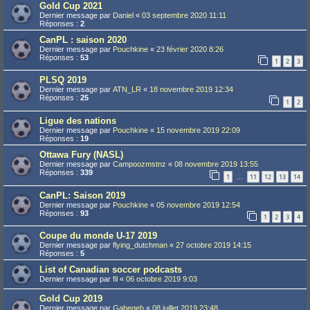
Gold Cup 2021
Dernier message par
Daniel
«
03 septembre 2020 11:11
Réponses :
2
CanPL : saison 2020
Dernier message par
Pouchkine
«
23 février 2020 8:26
Réponses :
53
1
2
3
PLSQ 2019
Dernier message par
ATN_LR
«
18 novembre 2019 12:34
Réponses :
25
1
2
Ligue des nations
Dernier message par
Pouchkine
«
15 novembre 2019 22:09
Réponses :
19
Ottawa Fury (NASL)
Dernier message par
Campoozmstnz
«
08 novembre 2019 13:55
Réponses :
339
1
11
12
13
14
…
CanPL: Saison 2019
Dernier message par
Pouchkine
«
05 novembre 2019 12:54
Réponses :
93
1
2
3
4
Coupe du monde U-17 2019
Dernier message par
flying_dutchman
«
27 octobre 2019 14:15
Réponses :
5
List of Canadian soccer podcasts
Dernier message par
fil
«
06 octobre 2019 9:03
Gold Cup 2019
Dernier message par
Gabegeh
«
08 juillet 2019 23:48