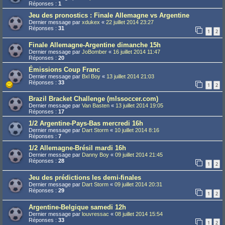
Réponses :
1
Jeu des pronostics : Finale Allemagne vs Argentine
Dernier message par
xdukex
«
22 juillet 2014 23:27
Réponses :
31
1
2
Finale Allemagne-Argentine dimanche 15h
Dernier message par
JoBomber
«
16 juillet 2014 11:47
Réponses :
20
Émissions Coup Franc
Dernier message par
Bxl Boy
«
13 juillet 2014 21:03
Réponses :
33
1
2
Brazil Bracket Challenge (mlssoccer.com)
Dernier message par
Van Basten
«
13 juillet 2014 19:05
Réponses :
17
1/2 Argentine-Pays-Bas mercredi 16h
Dernier message par
Dart Storm
«
10 juillet 2014 8:16
Réponses :
7
1/2 Allemagne-Brésil mardi 16h
Dernier message par
Danny Boy
«
09 juillet 2014 21:45
Réponses :
28
1
2
Jeu des prédictions les demi-finales
Dernier message par
Dart Storm
«
09 juillet 2014 20:31
Réponses :
29
1
2
Argentine-Belgique samedi 12h
Dernier message par
louvressac
«
08 juillet 2014 15:54
Réponses :
33
1
2