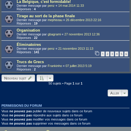
La Belgique, c'est formidable!
Dernier message par
penz
«
14 mai 2014 11:33
Réponses :
4
Tirage au sort de la phase finale
Dernier message par
mephistau
«
26 décembre 2013 22:16
Réponses :
19
Organisation
Dernier message par
gbagrami
«
27 novembre 2013 12:36
Réponses :
22
Éliminatoires
Dernier message par
penz
«
21 novembre 2013 11:13
Réponses :
141
1
2
3
4
5
6
Trucs de Grecs
Dernier message par
Frankinho
«
07 juillet 2013 5:19
Réponses :
2
Nouveau sujet
50 sujets • Page
1
sur
1
Aller
PERMISSIONS DU FORUM
Vous
ne pouvez pas
publier de nouveaux sujets dans ce forum
Vous
ne pouvez pas
répondre aux sujets dans ce forum
Vous
ne pouvez pas
modifier vos messages dans ce forum
Vous
ne pouvez pas
supprimer vos messages dans ce forum