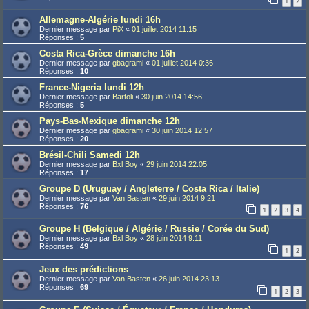
1
2
Allemagne-Algérie lundi 16h
Dernier message par
PiX
«
01 juillet 2014 11:15
Réponses :
5
Costa Rica-Grèce dimanche 16h
Dernier message par
gbagrami
«
01 juillet 2014 0:36
Réponses :
10
France-Nigeria lundi 12h
Dernier message par
Bartoli
«
30 juin 2014 14:56
Réponses :
5
Pays-Bas-Mexique dimanche 12h
Dernier message par
gbagrami
«
30 juin 2014 12:57
Réponses :
20
Brésil-Chili Samedi 12h
Dernier message par
Bxl Boy
«
29 juin 2014 22:05
Réponses :
17
Groupe D (Uruguay / Angleterre / Costa Rica / Italie)
Dernier message par
Van Basten
«
29 juin 2014 9:21
Réponses :
76
1
2
3
4
Groupe H (Belgique / Algérie / Russie / Corée du Sud)
Dernier message par
Bxl Boy
«
28 juin 2014 9:11
Réponses :
49
1
2
Jeux des prédictions
Dernier message par
Van Basten
«
26 juin 2014 23:13
Réponses :
69
1
2
3