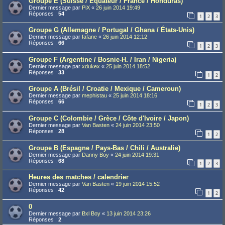
Groupe E (Suisse / Équateur / France / Honduras)
Dernier message par
PiX
«
26 juin 2014 19:49
Réponses :
54
1
2
3
Groupe G (Allemagne / Portugal / Ghana / États-Unis)
Dernier message par
fafane
«
26 juin 2014 12:12
Réponses :
66
1
2
3
Groupe F (Argentine / Bosnie-H. / Iran / Nigeria)
Dernier message par
xdukex
«
25 juin 2014 18:52
Réponses :
33
1
2
Groupe A (Brésil / Croatie / Mexique / Cameroun)
Dernier message par
mephistau
«
25 juin 2014 18:16
Réponses :
66
1
2
3
Groupe C (Colombie / Grèce / Côte d'Ivoire / Japon)
Dernier message par
Van Basten
«
24 juin 2014 23:50
Réponses :
28
1
2
Groupe B (Espagne / Pays-Bas / Chili / Australie)
Dernier message par
Danny Boy
«
24 juin 2014 19:31
Réponses :
68
1
2
3
Heures des matches / calendrier
Dernier message par
Van Basten
«
19 juin 2014 15:52
Réponses :
42
1
2
0
Dernier message par
Bxl Boy
«
13 juin 2014 23:26
Réponses :
2