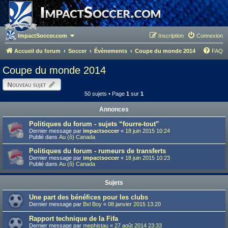
ImpactSoccer.com
Inscription
Connexion
Accueil du forum
Soccer
Évènements
Coupe du monde 2014
FAQ
Coupe du monde 2014
Nouveau sujet
50 sujets • Page
1
sur
1
Annonces
Politiques du forum - sujets “fourre-tout”
Dernier message par
impactsoccer
«
18 juin 2015 10:24
Publié dans
Au (ô) Canada
Politiques du forum - rumeurs de transferts
Dernier message par
impactsoccer
«
18 juin 2015 10:23
Publié dans
Au (ô) Canada
Sujets
Une part des bénéfices pour les clubs
Dernier message par
Bxl Boy
«
08 janvier 2015 13:20
Rapport technique de la Fifa
Dernier message par
mephistau
«
27 août 2014 23:33