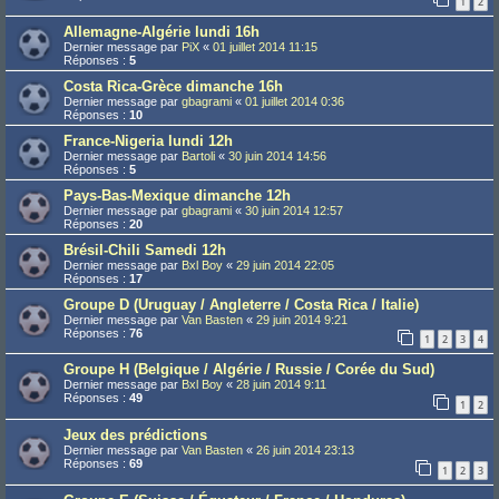
1
2
Allemagne-Algérie lundi 16h
Dernier message par
PiX
«
01 juillet 2014 11:15
Réponses :
5
Costa Rica-Grèce dimanche 16h
Dernier message par
gbagrami
«
01 juillet 2014 0:36
Réponses :
10
France-Nigeria lundi 12h
Dernier message par
Bartoli
«
30 juin 2014 14:56
Réponses :
5
Pays-Bas-Mexique dimanche 12h
Dernier message par
gbagrami
«
30 juin 2014 12:57
Réponses :
20
Brésil-Chili Samedi 12h
Dernier message par
Bxl Boy
«
29 juin 2014 22:05
Réponses :
17
Groupe D (Uruguay / Angleterre / Costa Rica / Italie)
Dernier message par
Van Basten
«
29 juin 2014 9:21
Réponses :
76
1
2
3
4
Groupe H (Belgique / Algérie / Russie / Corée du Sud)
Dernier message par
Bxl Boy
«
28 juin 2014 9:11
Réponses :
49
1
2
Jeux des prédictions
Dernier message par
Van Basten
«
26 juin 2014 23:13
Réponses :
69
1
2
3