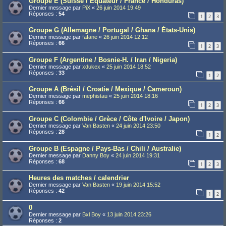
Groupe E (Suisse / Équateur / France / Honduras)
Dernier message par
PiX
«
26 juin 2014 19:49
Réponses :
54
1
2
3
Groupe G (Allemagne / Portugal / Ghana / États-Unis)
Dernier message par
fafane
«
26 juin 2014 12:12
Réponses :
66
1
2
3
Groupe F (Argentine / Bosnie-H. / Iran / Nigeria)
Dernier message par
xdukex
«
25 juin 2014 18:52
Réponses :
33
1
2
Groupe A (Brésil / Croatie / Mexique / Cameroun)
Dernier message par
mephistau
«
25 juin 2014 18:16
Réponses :
66
1
2
3
Groupe C (Colombie / Grèce / Côte d'Ivoire / Japon)
Dernier message par
Van Basten
«
24 juin 2014 23:50
Réponses :
28
1
2
Groupe B (Espagne / Pays-Bas / Chili / Australie)
Dernier message par
Danny Boy
«
24 juin 2014 19:31
Réponses :
68
1
2
3
Heures des matches / calendrier
Dernier message par
Van Basten
«
19 juin 2014 15:52
Réponses :
42
1
2
0
Dernier message par
Bxl Boy
«
13 juin 2014 23:26
Réponses :
2