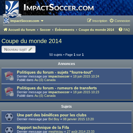
ImpactSoccer.com
Inscription
Connexion
Accueil du forum
Soccer
Évènements
Coupe du monde 2014
FAQ
Coupe du monde 2014
Nouveau sujet
50 sujets • Page
1
sur
1
Annonces
Politiques du forum - sujets “fourre-tout”
Dernier message par
impactsoccer
«
18 juin 2015 10:24
Publié dans
Au (ô) Canada
Politiques du forum - rumeurs de transferts
Dernier message par
impactsoccer
«
18 juin 2015 10:23
Publié dans
Au (ô) Canada
Sujets
Une part des bénéfices pour les clubs
Dernier message par
Bxl Boy
«
08 janvier 2015 13:20
Rapport technique de la Fifa
Dernier message par
mephistau
«
27 août 2014 23:33