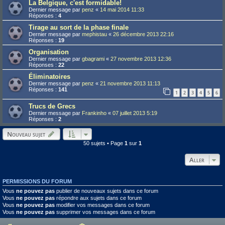
La Belgique, c'est formidable!
Dernier message par
penz
«
14 mai 2014 11:33
Réponses :
4
Tirage au sort de la phase finale
Dernier message par
mephistau
«
26 décembre 2013 22:16
Réponses :
19
Organisation
Dernier message par
gbagrami
«
27 novembre 2013 12:36
Réponses :
22
Éliminatoires
Dernier message par
penz
«
21 novembre 2013 11:13
Réponses :
141
1
2
3
4
5
6
Trucs de Grecs
Dernier message par
Frankinho
«
07 juillet 2013 5:19
Réponses :
2
Nouveau sujet
50 sujets • Page
1
sur
1
Aller
PERMISSIONS DU FORUM
Vous
ne pouvez pas
publier de nouveaux sujets dans ce forum
Vous
ne pouvez pas
répondre aux sujets dans ce forum
Vous
ne pouvez pas
modifier vos messages dans ce forum
Vous
ne pouvez pas
supprimer vos messages dans ce forum