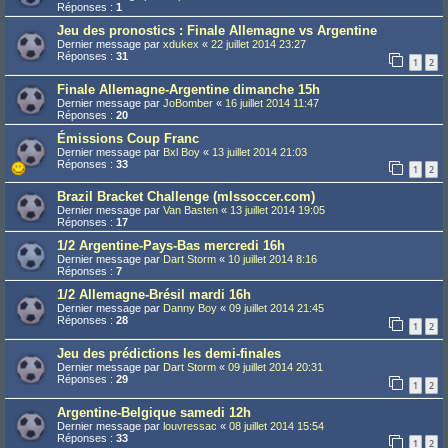
Réponses :
1
Jeu des pronostics : Finale Allemagne vs Argentine
Dernier message par
xdukex
«
22 juillet 2014 23:27
Réponses :
31
1
2
Finale Allemagne-Argentine dimanche 15h
Dernier message par
JoBomber
«
16 juillet 2014 11:47
Réponses :
20
Émissions Coup Franc
Dernier message par
Bxl Boy
«
13 juillet 2014 21:03
Réponses :
33
1
2
Brazil Bracket Challenge (mlssoccer.com)
Dernier message par
Van Basten
«
13 juillet 2014 19:05
Réponses :
17
1/2 Argentine-Pays-Bas mercredi 16h
Dernier message par
Dart Storm
«
10 juillet 2014 8:16
Réponses :
7
1/2 Allemagne-Brésil mardi 16h
Dernier message par
Danny Boy
«
09 juillet 2014 21:45
Réponses :
28
1
2
Jeu des prédictions les demi-finales
Dernier message par
Dart Storm
«
09 juillet 2014 20:31
Réponses :
29
1
2
Argentine-Belgique samedi 12h
Dernier message par
louvressac
«
08 juillet 2014 15:54
Réponses :
33
1
2