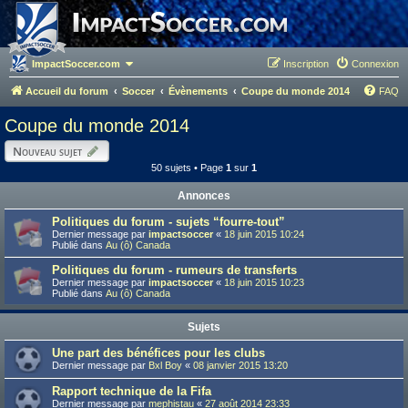
ImpactSoccer.com
Inscription
Connexion
Accueil du forum
Soccer
Évènements
Coupe du monde 2014
FAQ
Coupe du monde 2014
Nouveau sujet
50 sujets • Page
1
sur
1
Annonces
Politiques du forum - sujets “fourre-tout”
Dernier message par
impactsoccer
«
18 juin 2015 10:24
Publié dans
Au (ô) Canada
Politiques du forum - rumeurs de transferts
Dernier message par
impactsoccer
«
18 juin 2015 10:23
Publié dans
Au (ô) Canada
Sujets
Une part des bénéfices pour les clubs
Dernier message par
Bxl Boy
«
08 janvier 2015 13:20
Rapport technique de la Fifa
Dernier message par
mephistau
«
27 août 2014 23:33