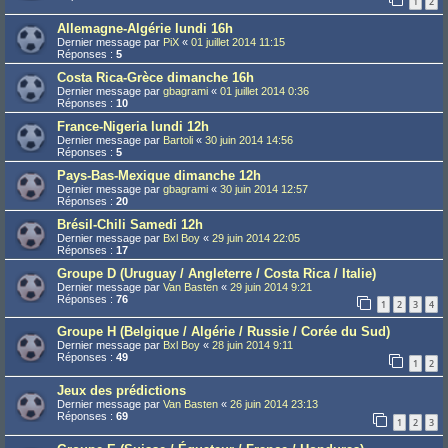
1
2
Allemagne-Algérie lundi 16h
Dernier message par
PiX
«
01 juillet 2014 11:15
Réponses :
5
Costa Rica-Grèce dimanche 16h
Dernier message par
gbagrami
«
01 juillet 2014 0:36
Réponses :
10
France-Nigeria lundi 12h
Dernier message par
Bartoli
«
30 juin 2014 14:56
Réponses :
5
Pays-Bas-Mexique dimanche 12h
Dernier message par
gbagrami
«
30 juin 2014 12:57
Réponses :
20
Brésil-Chili Samedi 12h
Dernier message par
Bxl Boy
«
29 juin 2014 22:05
Réponses :
17
Groupe D (Uruguay / Angleterre / Costa Rica / Italie)
Dernier message par
Van Basten
«
29 juin 2014 9:21
Réponses :
76
1
2
3
4
Groupe H (Belgique / Algérie / Russie / Corée du Sud)
Dernier message par
Bxl Boy
«
28 juin 2014 9:11
Réponses :
49
1
2
Jeux des prédictions
Dernier message par
Van Basten
«
26 juin 2014 23:13
Réponses :
69
1
2
3