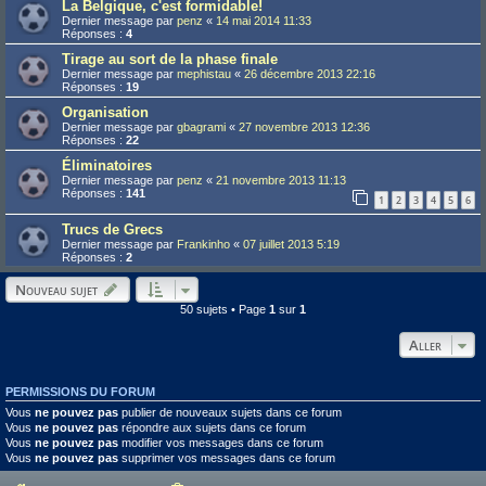
La Belgique, c'est formidable!
Dernier message par
penz
«
14 mai 2014 11:33
Réponses :
4
Tirage au sort de la phase finale
Dernier message par
mephistau
«
26 décembre 2013 22:16
Réponses :
19
Organisation
Dernier message par
gbagrami
«
27 novembre 2013 12:36
Réponses :
22
Éliminatoires
Dernier message par
penz
«
21 novembre 2013 11:13
Réponses :
141
1
2
3
4
5
6
Trucs de Grecs
Dernier message par
Frankinho
«
07 juillet 2013 5:19
Réponses :
2
Nouveau sujet
50 sujets • Page
1
sur
1
Aller
PERMISSIONS DU FORUM
Vous
ne pouvez pas
publier de nouveaux sujets dans ce forum
Vous
ne pouvez pas
répondre aux sujets dans ce forum
Vous
ne pouvez pas
modifier vos messages dans ce forum
Vous
ne pouvez pas
supprimer vos messages dans ce forum