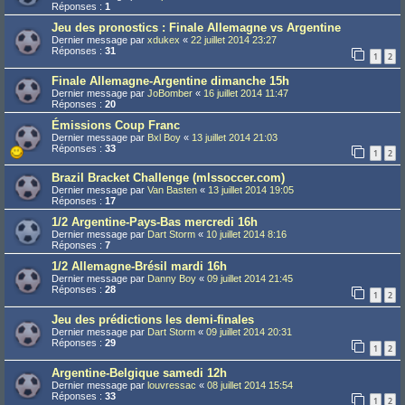
Réponses :
1
Jeu des pronostics : Finale Allemagne vs Argentine
Dernier message par
xdukex
«
22 juillet 2014 23:27
Réponses :
31
1
2
Finale Allemagne-Argentine dimanche 15h
Dernier message par
JoBomber
«
16 juillet 2014 11:47
Réponses :
20
Émissions Coup Franc
Dernier message par
Bxl Boy
«
13 juillet 2014 21:03
Réponses :
33
1
2
Brazil Bracket Challenge (mlssoccer.com)
Dernier message par
Van Basten
«
13 juillet 2014 19:05
Réponses :
17
1/2 Argentine-Pays-Bas mercredi 16h
Dernier message par
Dart Storm
«
10 juillet 2014 8:16
Réponses :
7
1/2 Allemagne-Brésil mardi 16h
Dernier message par
Danny Boy
«
09 juillet 2014 21:45
Réponses :
28
1
2
Jeu des prédictions les demi-finales
Dernier message par
Dart Storm
«
09 juillet 2014 20:31
Réponses :
29
1
2
Argentine-Belgique samedi 12h
Dernier message par
louvressac
«
08 juillet 2014 15:54
Réponses :
33
1
2