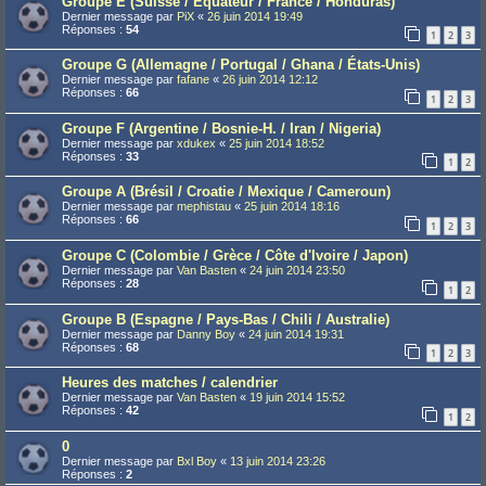
Groupe E (Suisse / Équateur / France / Honduras)
Dernier message par
PiX
«
26 juin 2014 19:49
Réponses :
54
1
2
3
Groupe G (Allemagne / Portugal / Ghana / États-Unis)
Dernier message par
fafane
«
26 juin 2014 12:12
Réponses :
66
1
2
3
Groupe F (Argentine / Bosnie-H. / Iran / Nigeria)
Dernier message par
xdukex
«
25 juin 2014 18:52
Réponses :
33
1
2
Groupe A (Brésil / Croatie / Mexique / Cameroun)
Dernier message par
mephistau
«
25 juin 2014 18:16
Réponses :
66
1
2
3
Groupe C (Colombie / Grèce / Côte d'Ivoire / Japon)
Dernier message par
Van Basten
«
24 juin 2014 23:50
Réponses :
28
1
2
Groupe B (Espagne / Pays-Bas / Chili / Australie)
Dernier message par
Danny Boy
«
24 juin 2014 19:31
Réponses :
68
1
2
3
Heures des matches / calendrier
Dernier message par
Van Basten
«
19 juin 2014 15:52
Réponses :
42
1
2
0
Dernier message par
Bxl Boy
«
13 juin 2014 23:26
Réponses :
2