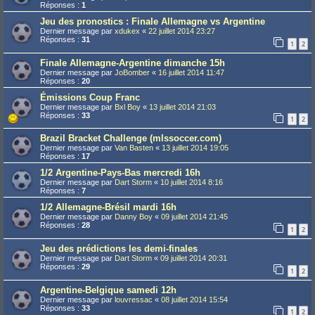
Réponses :
1
Jeu des pronostics : Finale Allemagne vs Argentine
Dernier message par
xdukex
«
22 juillet 2014 23:27
Réponses :
31
1
2
Finale Allemagne-Argentine dimanche 15h
Dernier message par
JoBomber
«
16 juillet 2014 11:47
Réponses :
20
Émissions Coup Franc
Dernier message par
Bxl Boy
«
13 juillet 2014 21:03
Réponses :
33
1
2
Brazil Bracket Challenge (mlssoccer.com)
Dernier message par
Van Basten
«
13 juillet 2014 19:05
Réponses :
17
1/2 Argentine-Pays-Bas mercredi 16h
Dernier message par
Dart Storm
«
10 juillet 2014 8:16
Réponses :
7
1/2 Allemagne-Brésil mardi 16h
Dernier message par
Danny Boy
«
09 juillet 2014 21:45
Réponses :
28
1
2
Jeu des prédictions les demi-finales
Dernier message par
Dart Storm
«
09 juillet 2014 20:31
Réponses :
29
1
2
Argentine-Belgique samedi 12h
Dernier message par
louvressac
«
08 juillet 2014 15:54
Réponses :
33
1
2