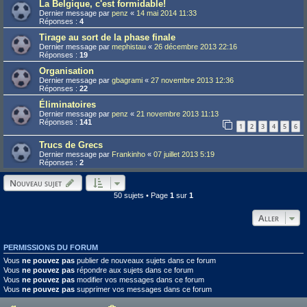
La Belgique, c'est formidable!
Dernier message par
penz
«
14 mai 2014 11:33
Réponses :
4
Tirage au sort de la phase finale
Dernier message par
mephistau
«
26 décembre 2013 22:16
Réponses :
19
Organisation
Dernier message par
gbagrami
«
27 novembre 2013 12:36
Réponses :
22
Éliminatoires
Dernier message par
penz
«
21 novembre 2013 11:13
Réponses :
141
1
2
3
4
5
6
Trucs de Grecs
Dernier message par
Frankinho
«
07 juillet 2013 5:19
Réponses :
2
Nouveau sujet
50 sujets • Page
1
sur
1
Aller
PERMISSIONS DU FORUM
Vous
ne pouvez pas
publier de nouveaux sujets dans ce forum
Vous
ne pouvez pas
répondre aux sujets dans ce forum
Vous
ne pouvez pas
modifier vos messages dans ce forum
Vous
ne pouvez pas
supprimer vos messages dans ce forum