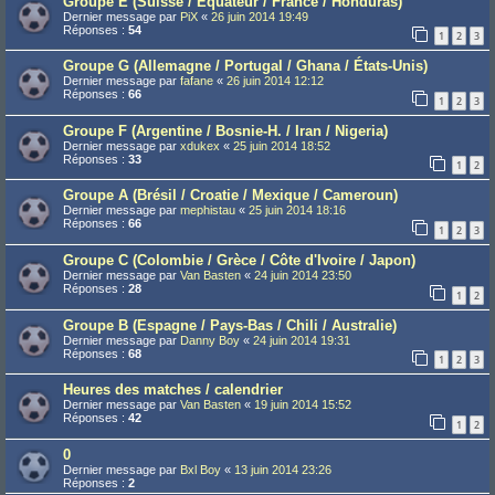
Groupe E (Suisse / Équateur / France / Honduras)
Dernier message par
PiX
«
26 juin 2014 19:49
Réponses :
54
1
2
3
Groupe G (Allemagne / Portugal / Ghana / États-Unis)
Dernier message par
fafane
«
26 juin 2014 12:12
Réponses :
66
1
2
3
Groupe F (Argentine / Bosnie-H. / Iran / Nigeria)
Dernier message par
xdukex
«
25 juin 2014 18:52
Réponses :
33
1
2
Groupe A (Brésil / Croatie / Mexique / Cameroun)
Dernier message par
mephistau
«
25 juin 2014 18:16
Réponses :
66
1
2
3
Groupe C (Colombie / Grèce / Côte d'Ivoire / Japon)
Dernier message par
Van Basten
«
24 juin 2014 23:50
Réponses :
28
1
2
Groupe B (Espagne / Pays-Bas / Chili / Australie)
Dernier message par
Danny Boy
«
24 juin 2014 19:31
Réponses :
68
1
2
3
Heures des matches / calendrier
Dernier message par
Van Basten
«
19 juin 2014 15:52
Réponses :
42
1
2
0
Dernier message par
Bxl Boy
«
13 juin 2014 23:26
Réponses :
2