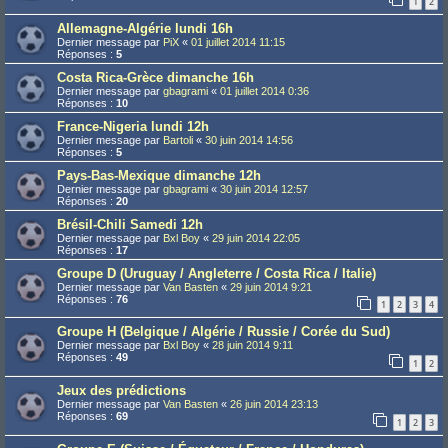
1
2
Allemagne-Algérie lundi 16h
Dernier message par
PiX
«
01 juillet 2014 11:15
Réponses :
5
Costa Rica-Grèce dimanche 16h
Dernier message par
gbagrami
«
01 juillet 2014 0:36
Réponses :
10
France-Nigeria lundi 12h
Dernier message par
Bartoli
«
30 juin 2014 14:56
Réponses :
5
Pays-Bas-Mexique dimanche 12h
Dernier message par
gbagrami
«
30 juin 2014 12:57
Réponses :
20
Brésil-Chili Samedi 12h
Dernier message par
Bxl Boy
«
29 juin 2014 22:05
Réponses :
17
Groupe D (Uruguay / Angleterre / Costa Rica / Italie)
Dernier message par
Van Basten
«
29 juin 2014 9:21
Réponses :
76
1
2
3
4
Groupe H (Belgique / Algérie / Russie / Corée du Sud)
Dernier message par
Bxl Boy
«
28 juin 2014 9:11
Réponses :
49
1
2
Jeux des prédictions
Dernier message par
Van Basten
«
26 juin 2014 23:13
Réponses :
69
1
2
3