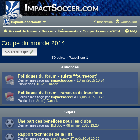
ImpactSoccer.com
Inscription
Connexion
Accueil du forum
Soccer
Évènements
Coupe du monde 2014
FAQ
Coupe du monde 2014
Nouveau sujet
50 sujets • Page
1
sur
1
Annonces
Politiques du forum - sujets “fourre-tout”
Dernier message par
impactsoccer
«
18 juin 2015 10:24
Publié dans
Au (ô) Canada
Politiques du forum - rumeurs de transferts
Dernier message par
impactsoccer
«
18 juin 2015 10:23
Publié dans
Au (ô) Canada
Sujets
Une part des bénéfices pour les clubs
Dernier message par
Bxl Boy
«
08 janvier 2015 13:20
Rapport technique de la Fifa
Dernier message par
mephistau
«
27 août 2014 23:33