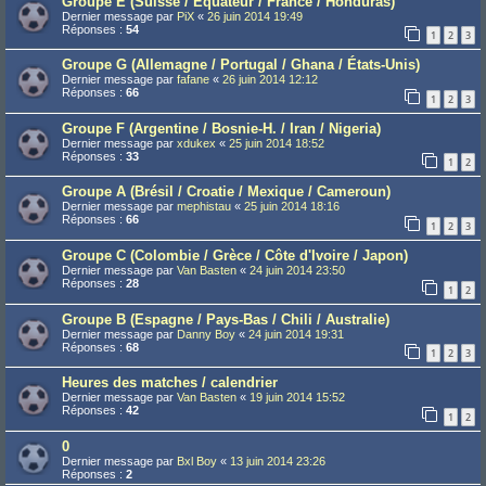
Groupe E (Suisse / Équateur / France / Honduras)
Dernier message par
PiX
«
26 juin 2014 19:49
Réponses :
54
1
2
3
Groupe G (Allemagne / Portugal / Ghana / États-Unis)
Dernier message par
fafane
«
26 juin 2014 12:12
Réponses :
66
1
2
3
Groupe F (Argentine / Bosnie-H. / Iran / Nigeria)
Dernier message par
xdukex
«
25 juin 2014 18:52
Réponses :
33
1
2
Groupe A (Brésil / Croatie / Mexique / Cameroun)
Dernier message par
mephistau
«
25 juin 2014 18:16
Réponses :
66
1
2
3
Groupe C (Colombie / Grèce / Côte d'Ivoire / Japon)
Dernier message par
Van Basten
«
24 juin 2014 23:50
Réponses :
28
1
2
Groupe B (Espagne / Pays-Bas / Chili / Australie)
Dernier message par
Danny Boy
«
24 juin 2014 19:31
Réponses :
68
1
2
3
Heures des matches / calendrier
Dernier message par
Van Basten
«
19 juin 2014 15:52
Réponses :
42
1
2
0
Dernier message par
Bxl Boy
«
13 juin 2014 23:26
Réponses :
2