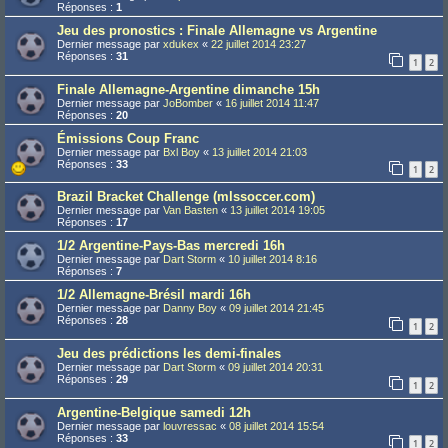
Réponses :
1
Jeu des pronostics : Finale Allemagne vs Argentine
Dernier message par
xdukex
«
22 juillet 2014 23:27
Réponses :
31
1
2
Finale Allemagne-Argentine dimanche 15h
Dernier message par
JoBomber
«
16 juillet 2014 11:47
Réponses :
20
Émissions Coup Franc
Dernier message par
Bxl Boy
«
13 juillet 2014 21:03
Réponses :
33
1
2
Brazil Bracket Challenge (mlssoccer.com)
Dernier message par
Van Basten
«
13 juillet 2014 19:05
Réponses :
17
1/2 Argentine-Pays-Bas mercredi 16h
Dernier message par
Dart Storm
«
10 juillet 2014 8:16
Réponses :
7
1/2 Allemagne-Brésil mardi 16h
Dernier message par
Danny Boy
«
09 juillet 2014 21:45
Réponses :
28
1
2
Jeu des prédictions les demi-finales
Dernier message par
Dart Storm
«
09 juillet 2014 20:31
Réponses :
29
1
2
Argentine-Belgique samedi 12h
Dernier message par
louvressac
«
08 juillet 2014 15:54
Réponses :
33
1
2