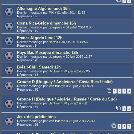
1
2
Allemagne-Algérie lundi 16h
Dernier message par
PiX
«
01 juillet 2014 11:15
Réponses :
5
Costa Rica-Grèce dimanche 16h
Dernier message par
gbagrami
«
01 juillet 2014 0:36
Réponses :
10
France-Nigeria lundi 12h
Dernier message par
Bartoli
«
30 juin 2014 14:56
Réponses :
5
Pays-Bas-Mexique dimanche 12h
Dernier message par
gbagrami
«
30 juin 2014 12:57
Réponses :
20
Brésil-Chili Samedi 12h
Dernier message par
Bxl Boy
«
29 juin 2014 22:05
Réponses :
17
Groupe D (Uruguay / Angleterre / Costa Rica / Italie)
Dernier message par
Van Basten
«
29 juin 2014 9:21
Réponses :
76
1
2
3
4
Groupe H (Belgique / Algérie / Russie / Corée du Sud)
Dernier message par
Bxl Boy
«
28 juin 2014 9:11
Réponses :
49
1
2
Jeux des prédictions
Dernier message par
Van Basten
«
26 juin 2014 23:13
Réponses :
69
1
2
3