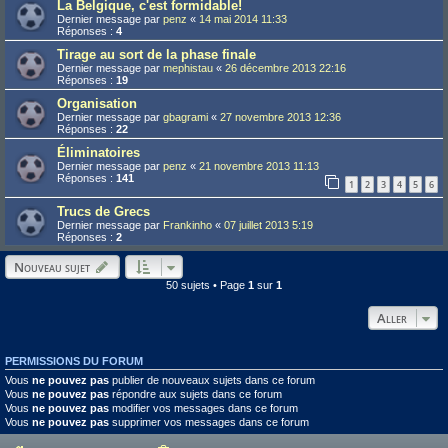
La Belgique, c'est formidable!
Dernier message par
penz
«
14 mai 2014 11:33
Réponses :
4
Tirage au sort de la phase finale
Dernier message par
mephistau
«
26 décembre 2013 22:16
Réponses :
19
Organisation
Dernier message par
gbagrami
«
27 novembre 2013 12:36
Réponses :
22
Éliminatoires
Dernier message par
penz
«
21 novembre 2013 11:13
Réponses :
141
1
2
3
4
5
6
Trucs de Grecs
Dernier message par
Frankinho
«
07 juillet 2013 5:19
Réponses :
2
Nouveau sujet
50 sujets • Page
1
sur
1
Aller
PERMISSIONS DU FORUM
Vous
ne pouvez pas
publier de nouveaux sujets dans ce forum
Vous
ne pouvez pas
répondre aux sujets dans ce forum
Vous
ne pouvez pas
modifier vos messages dans ce forum
Vous
ne pouvez pas
supprimer vos messages dans ce forum