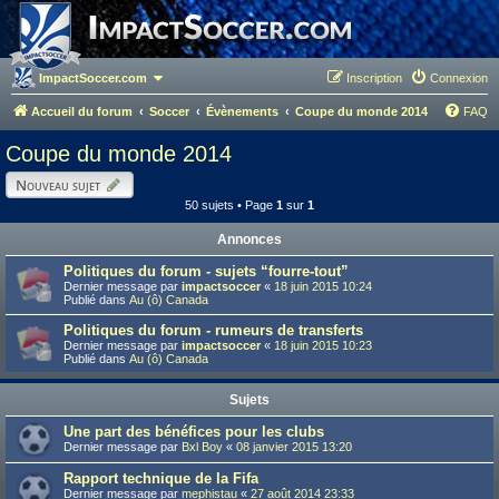
ImpactSoccer.com
Inscription
Connexion
Accueil du forum
Soccer
Évènements
Coupe du monde 2014
FAQ
Coupe du monde 2014
Nouveau sujet
50 sujets • Page
1
sur
1
Annonces
Politiques du forum - sujets “fourre-tout”
Dernier message par
impactsoccer
«
18 juin 2015 10:24
Publié dans
Au (ô) Canada
Politiques du forum - rumeurs de transferts
Dernier message par
impactsoccer
«
18 juin 2015 10:23
Publié dans
Au (ô) Canada
Sujets
Une part des bénéfices pour les clubs
Dernier message par
Bxl Boy
«
08 janvier 2015 13:20
Rapport technique de la Fifa
Dernier message par
mephistau
«
27 août 2014 23:33