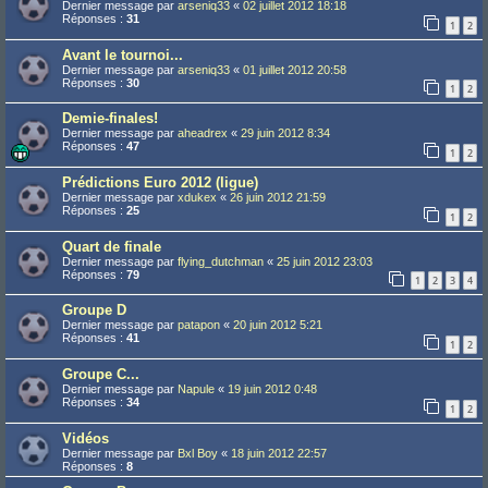
Dernier message par
arseniq33
«
02 juillet 2012 18:18
Réponses :
31
1
2
Avant le tournoi...
Dernier message par
arseniq33
«
01 juillet 2012 20:58
Réponses :
30
1
2
Demie-finales!
Dernier message par
aheadrex
«
29 juin 2012 8:34
Réponses :
47
1
2
Prédictions Euro 2012 (ligue)
Dernier message par
xdukex
«
26 juin 2012 21:59
Réponses :
25
1
2
Quart de finale
Dernier message par
flying_dutchman
«
25 juin 2012 23:03
Réponses :
79
1
2
3
4
Groupe D
Dernier message par
patapon
«
20 juin 2012 5:21
Réponses :
41
1
2
Groupe C...
Dernier message par
Napule
«
19 juin 2012 0:48
Réponses :
34
1
2
Vidéos
Dernier message par
Bxl Boy
«
18 juin 2012 22:57
Réponses :
8