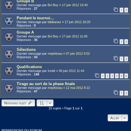
Groupe B
Dernier message par
Bxl Boy
«
17 juin 2012 19:40
Réponses :
27
1
2
Pendant le tournoi...
Dernier message par
bibibanax
«
17 juin 2012 18:20
Réponses :
9
Groupe A
Dernier message par
Bxl Boy
«
17 juin 2012 11:06
Réponses :
35
1
2
Sélections
Dernier message par
mephistau
«
07 juin 2012 9:02
Réponses :
43
1
2
Qualifications
Dernier message par
Invité
«
06 juin 2012 11:44
Réponses :
146
1
2
3
4
5
6
Tirage au sort de la phase finale
Dernier message par
mephistau
«
12 mai 2012 8:22
Réponses :
47
1
2
Nouveau sujet
15 sujets • Page
1
sur
1
Aller
PERMISSIONS DU FORUM