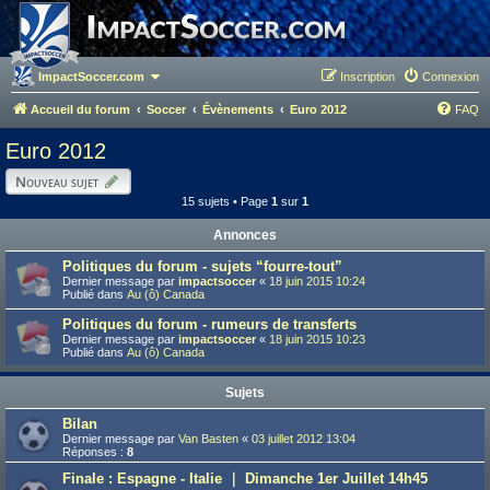
ImpactSoccer.com
Inscription
Connexion
Accueil du forum
Soccer
Évènements
Euro 2012
FAQ
Euro 2012
Nouveau sujet
15 sujets • Page
1
sur
1
Annonces
Politiques du forum - sujets “fourre-tout”
Dernier message par
impactsoccer
«
18 juin 2015 10:24
Publié dans
Au (ô) Canada
Politiques du forum - rumeurs de transferts
Dernier message par
impactsoccer
«
18 juin 2015 10:23
Publié dans
Au (ô) Canada
Sujets
Bilan
Dernier message par
Van Basten
«
03 juillet 2012 13:04
Réponses :
8
Finale : Espagne - Italie ｜ Dimanche 1er Juillet 14h45