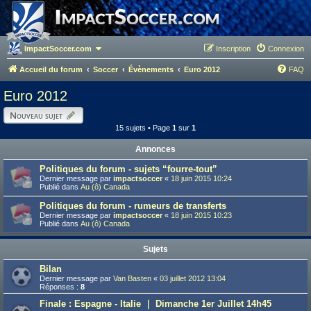
ImpactSoccer.com
Inscription
Connexion
Accueil du forum
Soccer
Évènements
Euro 2012
FAQ
Euro 2012
Nouveau sujet
15 sujets • Page
1
sur
1
Annonces
Politiques du forum - sujets “fourre-tout”
Dernier message par
impactsoccer
«
18 juin 2015 10:24
Publié dans
Au (ô) Canada
Politiques du forum - rumeurs de transferts
Dernier message par
impactsoccer
«
18 juin 2015 10:23
Publié dans
Au (ô) Canada
Sujets
Bilan
Dernier message par
Van Basten
«
03 juillet 2012 13:04
Réponses :
8
Finale : Espagne - Italie ｜ Dimanche 1er Juillet 14h45