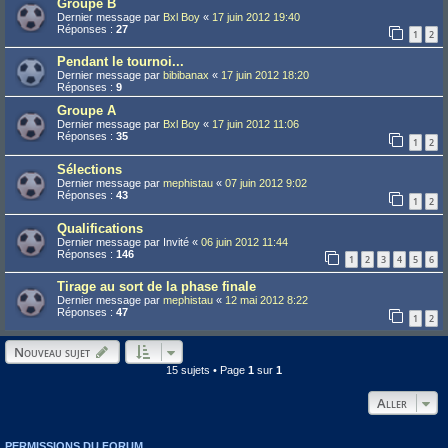
Groupe B
Dernier message par
Bxl Boy
«
17 juin 2012 19:40
Réponses :
27
1
2
Pendant le tournoi...
Dernier message par
bibibanax
«
17 juin 2012 18:20
Réponses :
9
Groupe A
Dernier message par
Bxl Boy
«
17 juin 2012 11:06
Réponses :
35
1
2
Sélections
Dernier message par
mephistau
«
07 juin 2012 9:02
Réponses :
43
1
2
Qualifications
Dernier message par
Invité
«
06 juin 2012 11:44
Réponses :
146
1
2
3
4
5
6
Tirage au sort de la phase finale
Dernier message par
mephistau
«
12 mai 2012 8:22
Réponses :
47
1
2
Nouveau sujet
15 sujets • Page
1
sur
1
Aller
PERMISSIONS DU FORUM