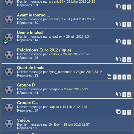
Dernier message par
arseniq33
«
02 juillet 2012 18:18
Réponses :
31
1
2
Avant le tournoi...
Dernier message par
arseniq33
«
01 juillet 2012 20:58
Réponses :
30
1
2
Demie-finales!
Dernier message par
aheadrex
«
29 juin 2012 8:34
Réponses :
47
1
2
Prédictions Euro 2012 (ligue)
Dernier message par
xdukex
«
26 juin 2012 21:59
Réponses :
25
1
2
Quart de finale
Dernier message par
flying_dutchman
«
25 juin 2012 23:03
Réponses :
79
1
2
3
4
Groupe D
Dernier message par
patapon
«
20 juin 2012 5:21
Réponses :
41
1
2
Groupe C...
Dernier message par
Napule
«
19 juin 2012 0:48
Réponses :
34
1
2
Vidéos
Dernier message par
Bxl Boy
«
18 juin 2012 22:57
Réponses :
8