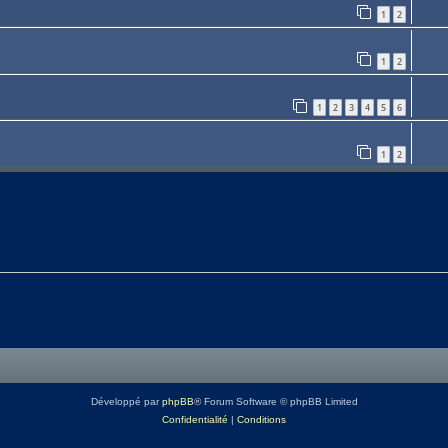
1
2
1
2
1
2
3
4
5
6
1
2
Développé par
phpBB
® Forum Software © phpBB Limited
Confidentialité
|
Conditions