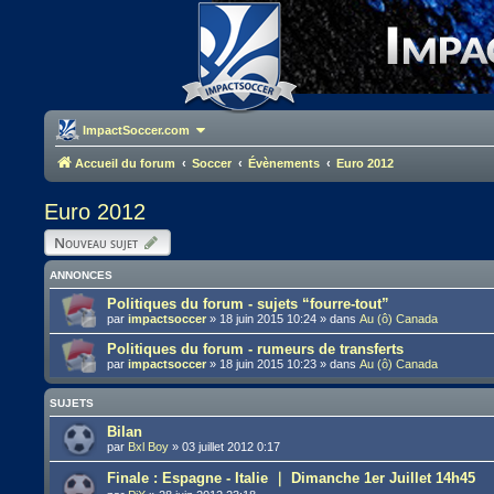
ImpactSoccer.com
Accueil du forum
Soccer
Évènements
Euro 2012
Euro 2012
Nouveau sujet
ANNONCES
Politiques du forum - sujets “fourre-tout”
par
impactsoccer
»
18 juin 2015 10:24
» dans
Au (ô) Canada
Politiques du forum - rumeurs de transferts
par
impactsoccer
»
18 juin 2015 10:23
» dans
Au (ô) Canada
SUJETS
Bilan
par
Bxl Boy
»
03 juillet 2012 0:17
Finale : Espagne - Italie ｜ Dimanche 1er Juillet 14h45