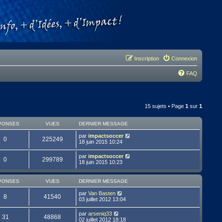
Inscription
Connexion
FAQ
15 sujets • Page
1
sur
1
PONSES
VUES
DERNIER MESSAGE
par
impactsoccer
0
225249
18 juin 2015 10:24
par
impactsoccer
0
299789
18 juin 2015 10:23
PONSES
VUES
DERNIER MESSAGE
par
Van Basten
8
41540
03 juillet 2012 13:04
par
arseniq33
31
48868
02 juillet 2012 18:18