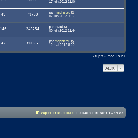
35
50681
17 juin 2012 11:06
par
mephistau
43
73758
07 juin 2012 9:02
par
Invité
146
343254
06 juin 2012 11:44
par
mephistau
47
80026
12 mai 2012 8:22
15 sujets • Page
1
sur
1
Aller
Supprimer les cookies
Fuseau horaire sur
UTC-04:00