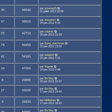
par
arseniq33
30
49540
01 juillet 2012 20:58
par
aheadrex
47
58610
29 juin 2012 8:34
par
xdukex
25
42710
26 juin 2012 21:59
par
flying_dutchman
79
94459
25 juin 2012 23:03
par
patapon
41
54183
20 juin 2012 5:21
par
Napule
34
47264
19 juin 2012 0:48
par
Bxl Boy
8
23860
18 juin 2012 22:57
par
Bxl Boy
27
43049
17 juin 2012 19:40
par
bibibanax
9
26033
17 juin 2012 18:20
par
Bxl Boy