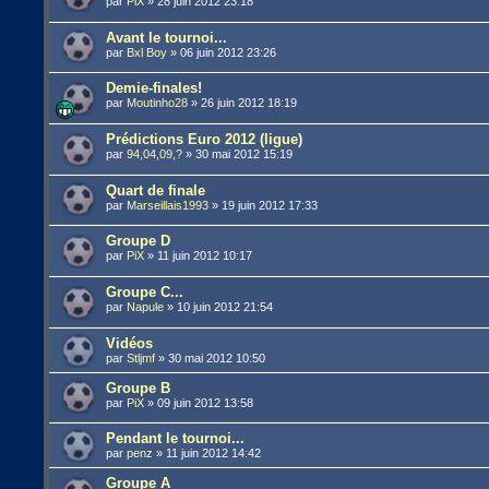
par
PiX
»
28 juin 2012 23:18
Avant le tournoi...
par
Bxl Boy
»
06 juin 2012 23:26
Demie-finales!
par
Moutinho28
»
26 juin 2012 18:19
Prédictions Euro 2012 (ligue)
par
94,04,09,?
»
30 mai 2012 15:19
Quart de finale
par
Marseillais1993
»
19 juin 2012 17:33
Groupe D
par
PiX
»
11 juin 2012 10:17
Groupe C...
par
Napule
»
10 juin 2012 21:54
Vidéos
par
Stljmf
»
30 mai 2012 10:50
Groupe B
par
PiX
»
09 juin 2012 13:58
Pendant le tournoi...
par
penz
»
11 juin 2012 14:42
Groupe A