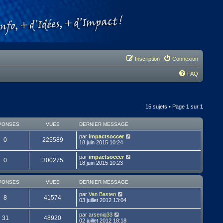
Inscription
Connexion
FAQ
15 sujets • Page
1
sur
1
PONSES
VUES
DERNIER MESSAGE
par
impactsoccer
0
225589
18 juin 2015 10:24
par
impactsoccer
0
300275
18 juin 2015 10:23
PONSES
VUES
DERNIER MESSAGE
par
Van Basten
8
41574
03 juillet 2012 13:04
par
arseniq33
31
48920
02 juillet 2012 18:18