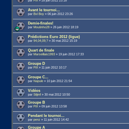
par
PiX
»
28 juin 2012 23:18
Avant le tournoi...
par
Bxl Boy
»
06 juin 2012 23:26
Demie-finales!
par
Moutinho28
»
26 juin 2012 18:19
Prédictions Euro 2012 (ligue)
par
94,04,09,?
»
30 mai 2012 15:19
Quart de finale
par
Marseillais1993
»
19 juin 2012 17:33
Groupe D
par
PiX
»
11 juin 2012 10:17
Groupe C...
par
Napule
»
10 juin 2012 21:54
Vidéos
par
Stljmf
»
30 mai 2012 10:50
Groupe B
par
PiX
»
09 juin 2012 13:58
Pendant le tournoi...
par
penz
»
11 juin 2012 14:42
Groupe A