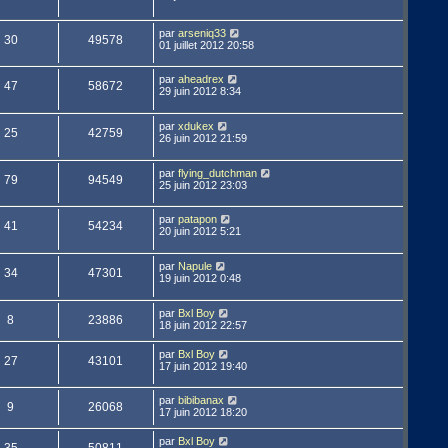
par
arseniq33
30
49578
01 juillet 2012 20:58
par
aheadrex
47
58672
29 juin 2012 8:34
par
xdukex
25
42759
26 juin 2012 21:59
par
flying_dutchman
79
94549
25 juin 2012 23:03
par
patapon
41
54234
20 juin 2012 5:21
par
Napule
34
47301
19 juin 2012 0:48
par
Bxl Boy
8
23886
18 juin 2012 22:57
par
Bxl Boy
27
43101
17 juin 2012 19:40
par
bibibanax
9
26068
17 juin 2012 18:20
par
Bxl Boy