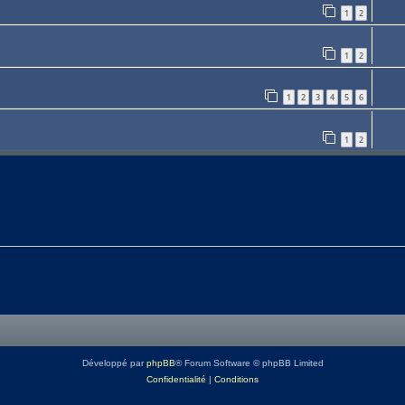
1
2
1
2
1
2
3
4
5
6
1
2
Développé par
phpBB
® Forum Software © phpBB Limited
Confidentialité
|
Conditions