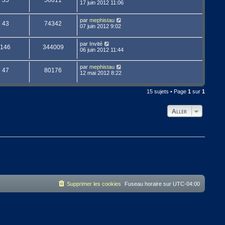
35
50811
17 juin 2012 11:06
par
mephistau
43
74342
07 juin 2012 9:02
par
Invité
146
344009
06 juin 2012 11:44
par
mephistau
47
80176
12 mai 2012 8:22
15 sujets • Page
1
sur
1
Aller
Supprimer les cookies
Fuseau horaire sur
UTC-04:00