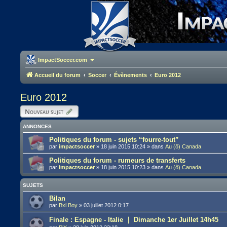
ImpactSoccer.com
Accueil du forum
Soccer
Évènements
Euro 2012
Euro 2012
Nouveau sujet
ANNONCES
Politiques du forum - sujets “fourre-tout”
par
impactsoccer
»
18 juin 2015 10:24
» dans
Au (ô) Canada
Politiques du forum - rumeurs de transferts
par
impactsoccer
»
18 juin 2015 10:23
» dans
Au (ô) Canada
SUJETS
Bilan
par
Bxl Boy
»
03 juillet 2012 0:17
Finale : Espagne - Italie ｜ Dimanche 1er Juillet 14h45