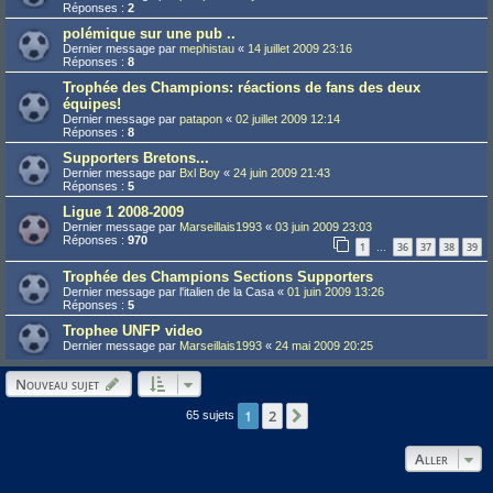
Réponses :
2
polémique sur une pub ..
Dernier message par
mephistau
«
14 juillet 2009 23:16
Réponses :
8
Trophée des Champions: réactions de fans des deux
équipes!
Dernier message par
patapon
«
02 juillet 2009 12:14
Réponses :
8
Supporters Bretons...
Dernier message par
Bxl Boy
«
24 juin 2009 21:43
Réponses :
5
Ligue 1 2008-2009
Dernier message par
Marseillais1993
«
03 juin 2009 23:03
Réponses :
970
1
36
37
38
39
…
Trophée des Champions Sections Supporters
Dernier message par
l'italien de la Casa
«
01 juin 2009 13:26
Réponses :
5
Trophee UNFP video
Dernier message par
Marseillais1993
«
24 mai 2009 20:25
Nouveau sujet
1
2
Suivant
65 sujets
Aller