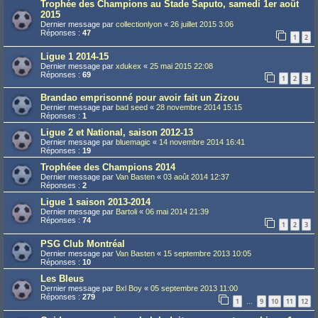
Trophée des Champions au Stade Saputo, samedi 1er août
2015
Dernier message par
collectionlyon
«
26 juillet 2015 3:06
Réponses :
47
1
2
Ligue 1 2014-15
Dernier message par
xdukex
«
25 mai 2015 22:08
Réponses :
69
1
2
3
Brandao emprisonné pour avoir fait un Zizou
Dernier message par
bad seed
«
28 novembre 2014 15:15
Réponses :
1
Ligue 2 et National, saison 2012-13
Dernier message par
bluemagic
«
14 novembre 2014 16:41
Réponses :
19
Trophéee des Champions 2014
Dernier message par
Van Basten
«
03 août 2014 12:37
Réponses :
2
Ligue 1 saison 2013-2014
Dernier message par
Bartoli
«
06 mai 2014 21:39
Réponses :
74
1
2
3
PSG Club Montréal
Dernier message par
Van Basten
«
15 septembre 2013 10:05
Réponses :
10
Les Bleus
Dernier message par
Bxl Boy
«
05 septembre 2013 11:00
Réponses :
279
1
9
10
11
12
…