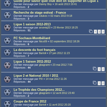
Guide pour savoir quel club doit on supporter en Ligue 1
Dernier message par
Danny Boy
«
16 août 2013 19:41
Réponses :
2
Recherche de stage estival - France
Dernier message par
xdukex
«
02 mars 2013 9:18
Réponses :
3
Ligue 1 saison 2012-2013
Dernier message par
arseniq33
«
23 février 2013 18:25
Réponses :
51
1
2
3
FC Sochaux-Montbéliard
Dernier message par
Nico09
«
02 septembre 2012 18:26
Réponses :
6
La descente du foot français
Dernier message par
Bartoli
«
27 juin 2012 11:23
Réponses :
7
Ligue 1 Saison 2011-2012
Dernier message par
gbagrami
«
23 mai 2012 7:56
Réponses :
44
1
2
Ligue 2 et National 2010 / 2011
Dernier message par
PiX
«
14 mai 2012 11:26
Réponses :
44
1
2
Le Trophée des Champions 2012...
Dernier message par
gbagrami
«
12 avril 2012 23:40
Réponses :
2
Coupe de France 2012
Dernier message par
Bartoli
«
11 avril 2012 20:20