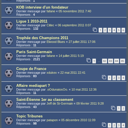
Réponses :
1
KOB interview d'un fondateur
Dernier message par
fafane
«
05 novembre 2011 7:40
Réponses :
4
Ligue 1 2010-2011
Dernier message par
Citlec
«
06 septembre 2011 0:07
Réponses :
132
1
2
3
4
5
6
Trophée des Champions 2011
Dernier message par
Elwood Blues
«
27 juillet 2011 17:06
Réponses :
11
Paris Saint-Germain
Dernier message par
fafane
«
14 juillet 2011 5:19
Réponses :
2121
1
82
83
84
85
…
Coupe de France
Dernier message par
xdukex
«
22 mai 2011 22:41
Réponses :
83
1
2
3
4
Affaire mediapart ?
Dernier message par
.oOdunatosOo.
«
10 mai 2011 12:36
Réponses :
11
Saint-Étienne 1er au classement
Dernier message par
Jeff de St-Germain
«
09 février 2011 9:28
Réponses :
43
1
2
Topic Tribunes
Dernier message par
patapon
«
05 décembre 2010 11:09
Réponses :
98
1
2
3
4