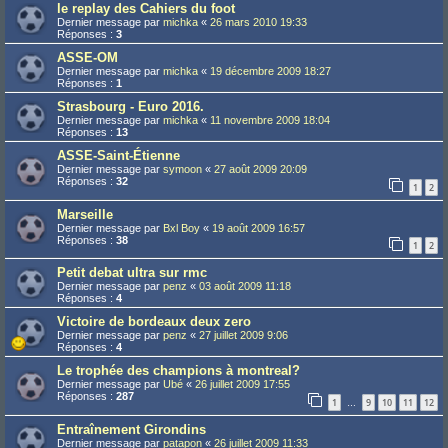
le replay des Cahiers du foot
Dernier message par
michka
«
26 mars 2010 19:33
Réponses :
3
ASSE-OM
Dernier message par
michka
«
19 décembre 2009 18:27
Réponses :
1
Strasbourg - Euro 2016.
Dernier message par
michka
«
11 novembre 2009 18:04
Réponses :
13
ASSE-Saint-Étienne
Dernier message par
symoon
«
27 août 2009 20:09
Réponses :
32
1
2
Marseille
Dernier message par
Bxl Boy
«
19 août 2009 16:57
Réponses :
38
1
2
Petit debat ultra sur rmc
Dernier message par
penz
«
03 août 2009 11:18
Réponses :
4
Victoire de bordeaux deux zero
Dernier message par
penz
«
27 juillet 2009 9:06
Réponses :
4
Le trophée des champions à montreal?
Dernier message par
Ubé
«
26 juillet 2009 17:55
Réponses :
287
1
9
10
11
12
…
Entraînement Girondins
Dernier message par
patapon
«
26 juillet 2009 11:33