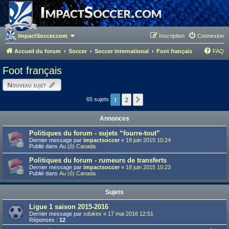
ImpactSoccer.com
Inscription
Connexion
Accueil du forum
Soccer
Soccer international
Foot français
FAQ
Foot français
Nouveau sujet
1
2
Suivant
65 sujets
Annonces
Politiques du forum - sujets “fourre-tout”
Dernier message par
impactsoccer
«
18 juin 2015 10:24
Publié dans
Au (ô) Canada
Politiques du forum - rumeurs de transferts
Dernier message par
impactsoccer
«
18 juin 2015 10:23
Publié dans
Au (ô) Canada
Sujets
Ligue 1 saison 2015-2016
Dernier message par
xdukex
«
17 mai 2016 12:51
Réponses :
12