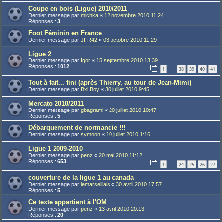
Coupe en bois (Ligue) 2010/2011
Dernier message par
michka
«
12 novembre 2010 11:24
Réponses :
3
Foot Féminin en France
Dernier message par
JFR42
«
03 octobre 2010 11:29
Ligue 2
Dernier message par
Igor
«
15 septembre 2010 13:39
Réponses :
1012
1
38
39
40
41
…
Tout à fait... fini (après Thierry, au tour de Jean-Mimi)
Dernier message par
Bxl Boy
«
30 juillet 2010 9:45
Mercato 2010/2011
Dernier message par
gbagrami
«
20 juillet 2010 10:47
Réponses :
5
Débarquement de normandie !!!
Dernier message par
symoon
«
10 juillet 2010 1:16
Ligue 1 2009-2010
Dernier message par
penz
«
20 mai 2010 11:12
Réponses :
653
1
24
25
26
27
…
couverture de la ligue 1 au canada
Dernier message par
lemarseillais
«
30 avril 2010 17:57
Réponses :
5
Ce texte appartient à l'OM
Dernier message par
penz
«
13 avril 2010 20:13
Réponses :
20