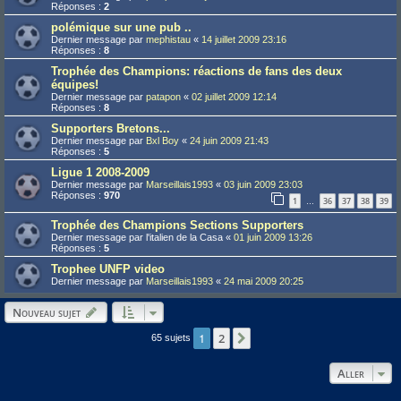
Réponses :
2
polémique sur une pub ..
Dernier message par
mephistau
«
14 juillet 2009 23:16
Réponses :
8
Trophée des Champions: réactions de fans des deux
équipes!
Dernier message par
patapon
«
02 juillet 2009 12:14
Réponses :
8
Supporters Bretons...
Dernier message par
Bxl Boy
«
24 juin 2009 21:43
Réponses :
5
Ligue 1 2008-2009
Dernier message par
Marseillais1993
«
03 juin 2009 23:03
Réponses :
970
1
36
37
38
39
…
Trophée des Champions Sections Supporters
Dernier message par
l'italien de la Casa
«
01 juin 2009 13:26
Réponses :
5
Trophee UNFP video
Dernier message par
Marseillais1993
«
24 mai 2009 20:25
Nouveau sujet
1
2
Suivant
65 sujets
Aller