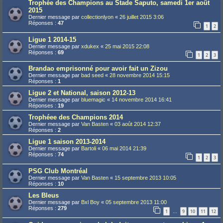
Trophée des Champions au Stade Saputo, samedi 1er août
2015
Dernier message par
collectionlyon
«
26 juillet 2015 3:06
Réponses :
47
1
2
Ligue 1 2014-15
Dernier message par
xdukex
«
25 mai 2015 22:08
Réponses :
69
1
2
3
Brandao emprisonné pour avoir fait un Zizou
Dernier message par
bad seed
«
28 novembre 2014 15:15
Réponses :
1
Ligue 2 et National, saison 2012-13
Dernier message par
bluemagic
«
14 novembre 2014 16:41
Réponses :
19
Trophéee des Champions 2014
Dernier message par
Van Basten
«
03 août 2014 12:37
Réponses :
2
Ligue 1 saison 2013-2014
Dernier message par
Bartoli
«
06 mai 2014 21:39
Réponses :
74
1
2
3
PSG Club Montréal
Dernier message par
Van Basten
«
15 septembre 2013 10:05
Réponses :
10
Les Bleus
Dernier message par
Bxl Boy
«
05 septembre 2013 11:00
Réponses :
279
1
9
10
11
12
…