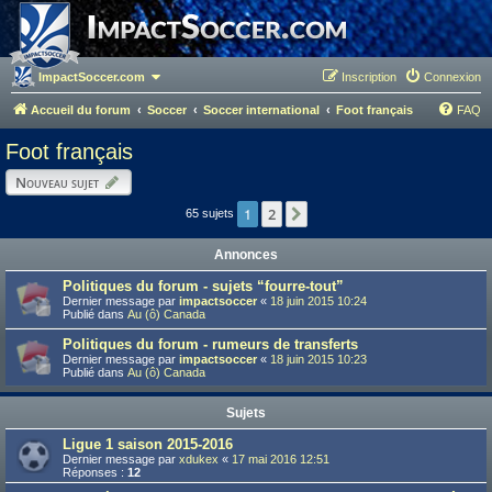
ImpactSoccer.com
Inscription
Connexion
Accueil du forum
Soccer
Soccer international
Foot français
FAQ
Foot français
Nouveau sujet
1
2
Suivant
65 sujets
Annonces
Politiques du forum - sujets “fourre-tout”
Dernier message par
impactsoccer
«
18 juin 2015 10:24
Publié dans
Au (ô) Canada
Politiques du forum - rumeurs de transferts
Dernier message par
impactsoccer
«
18 juin 2015 10:23
Publié dans
Au (ô) Canada
Sujets
Ligue 1 saison 2015-2016
Dernier message par
xdukex
«
17 mai 2016 12:51
Réponses :
12