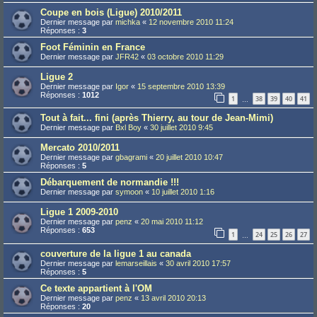
Coupe en bois (Ligue) 2010/2011
Dernier message par
michka
«
12 novembre 2010 11:24
Réponses :
3
Foot Féminin en France
Dernier message par
JFR42
«
03 octobre 2010 11:29
Ligue 2
Dernier message par
Igor
«
15 septembre 2010 13:39
Réponses :
1012
1
38
39
40
41
…
Tout à fait... fini (après Thierry, au tour de Jean-Mimi)
Dernier message par
Bxl Boy
«
30 juillet 2010 9:45
Mercato 2010/2011
Dernier message par
gbagrami
«
20 juillet 2010 10:47
Réponses :
5
Débarquement de normandie !!!
Dernier message par
symoon
«
10 juillet 2010 1:16
Ligue 1 2009-2010
Dernier message par
penz
«
20 mai 2010 11:12
Réponses :
653
1
24
25
26
27
…
couverture de la ligue 1 au canada
Dernier message par
lemarseillais
«
30 avril 2010 17:57
Réponses :
5
Ce texte appartient à l'OM
Dernier message par
penz
«
13 avril 2010 20:13
Réponses :
20