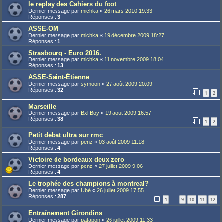
le replay des Cahiers du foot
Dernier message par
michka
«
26 mars 2010 19:33
Réponses :
3
ASSE-OM
Dernier message par
michka
«
19 décembre 2009 18:27
Réponses :
1
Strasbourg - Euro 2016.
Dernier message par
michka
«
11 novembre 2009 18:04
Réponses :
13
ASSE-Saint-Étienne
Dernier message par
symoon
«
27 août 2009 20:09
Réponses :
32
1
2
Marseille
Dernier message par
Bxl Boy
«
19 août 2009 16:57
Réponses :
38
1
2
Petit debat ultra sur rmc
Dernier message par
penz
«
03 août 2009 11:18
Réponses :
4
Victoire de bordeaux deux zero
Dernier message par
penz
«
27 juillet 2009 9:06
Réponses :
4
Le trophée des champions à montreal?
Dernier message par
Ubé
«
26 juillet 2009 17:55
Réponses :
287
1
9
10
11
12
…
Entraînement Girondins
Dernier message par
patapon
«
26 juillet 2009 11:33