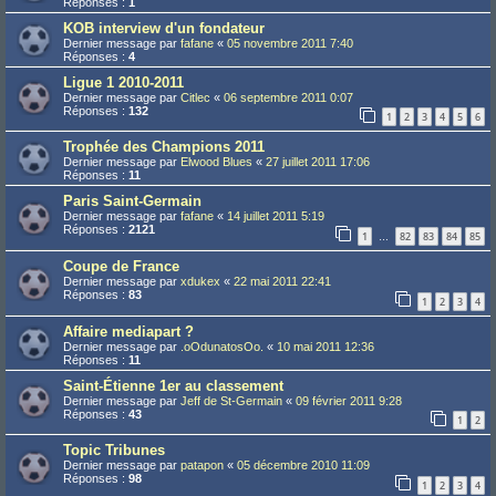
Réponses :
1
KOB interview d'un fondateur
Dernier message par
fafane
«
05 novembre 2011 7:40
Réponses :
4
Ligue 1 2010-2011
Dernier message par
Citlec
«
06 septembre 2011 0:07
Réponses :
132
1
2
3
4
5
6
Trophée des Champions 2011
Dernier message par
Elwood Blues
«
27 juillet 2011 17:06
Réponses :
11
Paris Saint-Germain
Dernier message par
fafane
«
14 juillet 2011 5:19
Réponses :
2121
1
82
83
84
85
…
Coupe de France
Dernier message par
xdukex
«
22 mai 2011 22:41
Réponses :
83
1
2
3
4
Affaire mediapart ?
Dernier message par
.oOdunatosOo.
«
10 mai 2011 12:36
Réponses :
11
Saint-Étienne 1er au classement
Dernier message par
Jeff de St-Germain
«
09 février 2011 9:28
Réponses :
43
1
2
Topic Tribunes
Dernier message par
patapon
«
05 décembre 2010 11:09
Réponses :
98
1
2
3
4