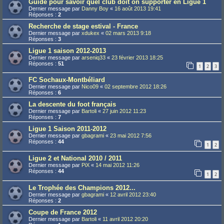
Guide pour savoir quel club doit on supporter en Ligue 1
Dernier message par
Danny Boy
«
16 août 2013 19:41
Réponses :
2
Recherche de stage estival - France
Dernier message par
xdukex
«
02 mars 2013 9:18
Réponses :
3
Ligue 1 saison 2012-2013
Dernier message par
arseniq33
«
23 février 2013 18:25
Réponses :
51
1
2
3
FC Sochaux-Montbéliard
Dernier message par
Nico09
«
02 septembre 2012 18:26
Réponses :
6
La descente du foot français
Dernier message par
Bartoli
«
27 juin 2012 11:23
Réponses :
7
Ligue 1 Saison 2011-2012
Dernier message par
gbagrami
«
23 mai 2012 7:56
Réponses :
44
1
2
Ligue 2 et National 2010 / 2011
Dernier message par
PiX
«
14 mai 2012 11:26
Réponses :
44
1
2
Le Trophée des Champions 2012...
Dernier message par
gbagrami
«
12 avril 2012 23:40
Réponses :
2
Coupe de France 2012
Dernier message par
Bartoli
«
11 avril 2012 20:20