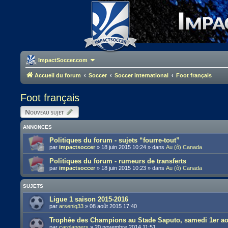
ImpactSoccer.com
Accueil du forum
Soccer
Soccer international
Foot français
Foot français
Nouveau sujet
ANNONCES
Politiques du forum - sujets “fourre-tout”
par
impactsoccer
»
18 juin 2015 10:24
» dans
Au (ô) Canada
Politiques du forum - rumeurs de transferts
par
impactsoccer
»
18 juin 2015 10:23
» dans
Au (ô) Canada
SUJETS
Ligue 1 saison 2015-2016
par
arseniq33
»
08 août 2015 17:40
Trophée des Champions au Stade Saputo, samedi 1er ao
par
carolangers
»
20 novembre 2014 11:51