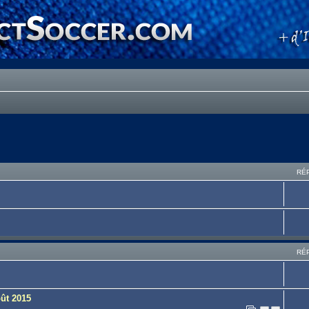
RÉ
RÉ
ût 2015