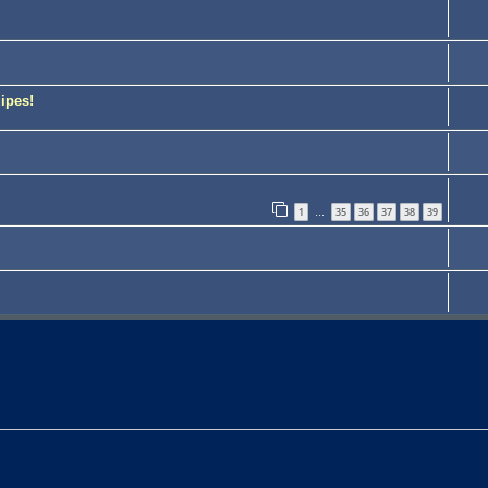
ipes!
1
35
36
37
38
39
…