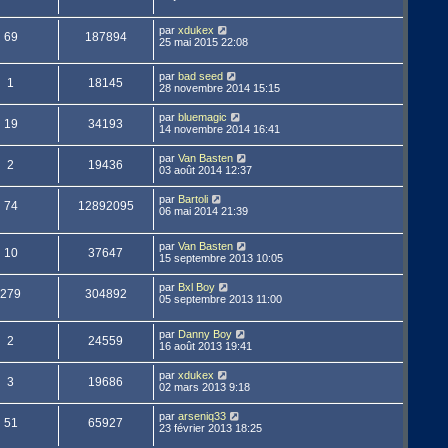
par
xdukex
69
187894
25 mai 2015 22:08
par
bad seed
1
18145
28 novembre 2014 15:15
par
bluemagic
19
34193
14 novembre 2014 16:41
par
Van Basten
2
19436
03 août 2014 12:37
par
Bartoli
74
12892095
06 mai 2014 21:39
par
Van Basten
10
37647
15 septembre 2013 10:05
par
Bxl Boy
279
304892
05 septembre 2013 11:00
par
Danny Boy
2
24559
16 août 2013 19:41
par
xdukex
3
19686
02 mars 2013 9:18
par
arseniq33
51
65927
23 février 2013 18:25