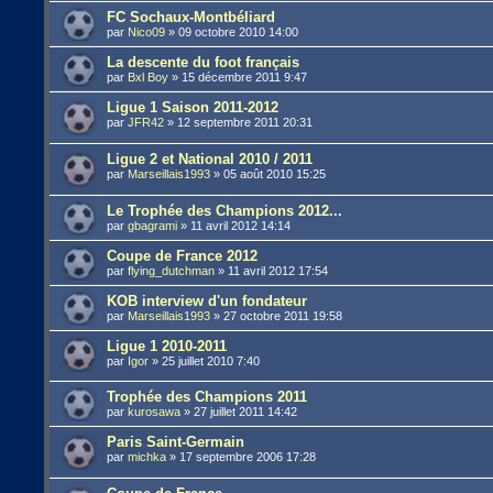
FC Sochaux-Montbéliard
par
Nico09
»
09 octobre 2010 14:00
La descente du foot français
par
Bxl Boy
»
15 décembre 2011 9:47
Ligue 1 Saison 2011-2012
par
JFR42
»
12 septembre 2011 20:31
Ligue 2 et National 2010 / 2011
par
Marseillais1993
»
05 août 2010 15:25
Le Trophée des Champions 2012...
par
gbagrami
»
11 avril 2012 14:14
Coupe de France 2012
par
flying_dutchman
»
11 avril 2012 17:54
KOB interview d'un fondateur
par
Marseillais1993
»
27 octobre 2011 19:58
Ligue 1 2010-2011
par
Igor
»
25 juillet 2010 7:40
Trophée des Champions 2011
par
kurosawa
»
27 juillet 2011 14:42
Paris Saint-Germain
par
michka
»
17 septembre 2006 17:28