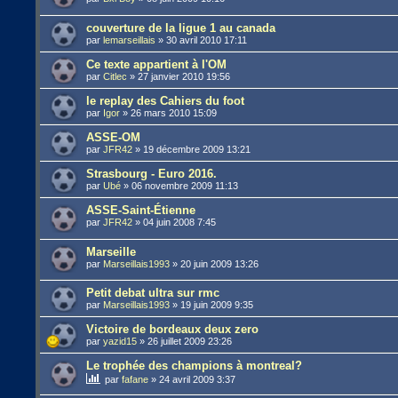
couverture de la ligue 1 au canada
par
lemarseillais
»
30 avril 2010 17:11
Ce texte appartient à l'OM
par
Citlec
»
27 janvier 2010 19:56
le replay des Cahiers du foot
par
Igor
»
26 mars 2010 15:09
ASSE-OM
par
JFR42
»
19 décembre 2009 13:21
Strasbourg - Euro 2016.
par
Ubé
»
06 novembre 2009 11:13
ASSE-Saint-Étienne
par
JFR42
»
04 juin 2008 7:45
Marseille
par
Marseillais1993
»
20 juin 2009 13:26
Petit debat ultra sur rmc
par
Marseillais1993
»
19 juin 2009 9:35
Victoire de bordeaux deux zero
par
yazid15
»
26 juillet 2009 23:26
Le trophée des champions à montreal?
par
fafane
»
24 avril 2009 3:37