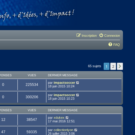
Inscription
Connexion
FAQ
1
2
Suivan
65 sujets
PONSES
VUES
DERNIER MESSAGE
par
impactsoccer
0
225534
18 juin 2015 10:24
par
impactsoccer
0
300206
18 juin 2015 10:23
PONSES
VUES
DERNIER MESSAGE
par
xdukex
12
38547
17 mai 2016 12:51
par
collectionlyon
47
59335
26 juillet 2015 3:06