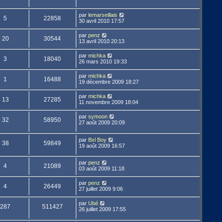
par
lemarseillais
5
22858
30 avril 2010 17:57
par
penz
20
30544
13 avril 2010 20:13
par
michka
3
18040
26 mars 2010 19:33
par
michka
1
16488
19 décembre 2009 18:27
par
michka
13
27285
11 novembre 2009 18:04
par
symoon
32
58950
27 août 2009 20:09
par
Bxl Boy
38
59849
19 août 2009 16:57
par
penz
4
21089
03 août 2009 11:18
par
penz
4
26449
27 juillet 2009 9:06
par
Ubé
287
511427
26 juillet 2009 17:55