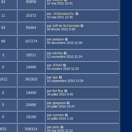
83
93858
22 mai 2011 22:41
par
.oOdunatosOo.
11
25372
10 mai 2011 12:36
par
Jeff de St-Germain
43
56464
09 février 2011 9:28
par
patapon
98
107274
05 décembre 2010 11:09
par
michka
3
18511
12 novembre 2010 11:24
par
JFR42
0
19490
03 octobre 2010 11:29
par
Igor
1012
391920
15 septembre 2010 13:39
par
Bxl Boy
0
19400
30 juillet 2010 9:45
par
gbagrami
5
20490
20 juillet 2010 10:47
par
symoon
0
18180
10 juillet 2010 1:16
par
penz
653
508314
20 mai 2010 11:12