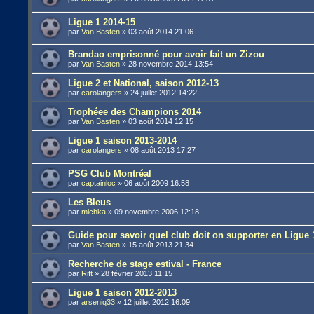
Ligue 1 2014-15
par
Van Basten
»
03 août 2014 21:06
Brandao emprisonné pour avoir fait un Zizou
par
Van Basten
»
28 novembre 2014 13:54
Ligue 2 et National, saison 2012-13
par
carolangers
»
24 juillet 2012 14:22
Trophéee des Champions 2014
par
Van Basten
»
03 août 2014 12:15
Ligue 1 saison 2013-2014
par
carolangers
»
08 août 2013 17:27
PSG Club Montréal
par
captainloc
»
06 août 2009 16:58
Les Bleus
par
michka
»
09 novembre 2006 12:18
Guide pour savoir quel club doit on supporter en Ligue 
par
Van Basten
»
15 août 2013 21:34
Recherche de stage estival - France
par
Rift
»
28 février 2013 11:15
Ligue 1 saison 2012-2013
par
arseniq33
»
12 juillet 2012 16:09