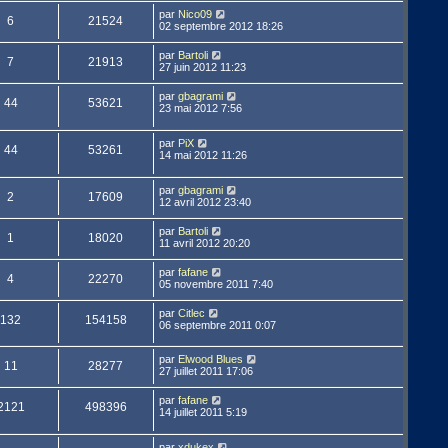
par
Nico09
6
21524
02 septembre 2012 18:26
par
Bartoli
7
21913
27 juin 2012 11:23
par
gbagrami
44
53621
23 mai 2012 7:56
par
PiX
44
53261
14 mai 2012 11:26
par
gbagrami
2
17609
12 avril 2012 23:40
par
Bartoli
1
18020
11 avril 2012 20:20
par
fafane
4
22270
05 novembre 2011 7:40
par
Citlec
132
154158
06 septembre 2011 0:07
par
Elwood Blues
11
28277
27 juillet 2011 17:06
par
fafane
2121
498396
14 juillet 2011 5:19
par
xdukex