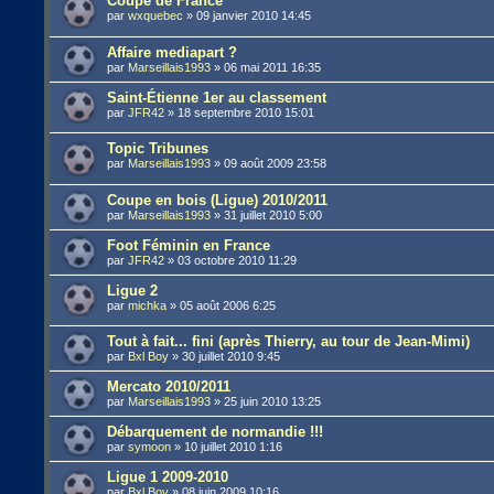
Coupe de France
par
wxquebec
»
09 janvier 2010 14:45
Affaire mediapart ?
par
Marseillais1993
»
06 mai 2011 16:35
Saint-Étienne 1er au classement
par
JFR42
»
18 septembre 2010 15:01
Topic Tribunes
par
Marseillais1993
»
09 août 2009 23:58
Coupe en bois (Ligue) 2010/2011
par
Marseillais1993
»
31 juillet 2010 5:00
Foot Féminin en France
par
JFR42
»
03 octobre 2010 11:29
Ligue 2
par
michka
»
05 août 2006 6:25
Tout à fait... fini (après Thierry, au tour de Jean-Mimi)
par
Bxl Boy
»
30 juillet 2010 9:45
Mercato 2010/2011
par
Marseillais1993
»
25 juin 2010 13:25
Débarquement de normandie !!!
par
symoon
»
10 juillet 2010 1:16
Ligue 1 2009-2010
par
Bxl Boy
»
08 juin 2009 10:16