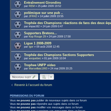
Entraînement Girondins
par
REM
»
25 juillet 2009 19:52
polémique sur une pub ..
par
JFR42
»
14 juillet 2009 19:55
Trophée des Champions: réactions de fans des deux équ
par
impact92
»
24 juin 2009 0:47
Supporters Bretons...
par
Kop Rouge 29
»
24 juin 2009 17:58
Ligue 1 2008-2009
par
Igor
»
09 août 2008 12:45
Trophée des Champions Sections Supporters
par
wxquebec
»
01 juin 2009 10:04
Trophee UNFP video
par
Marseillais1993
»
24 mai 2009 20:25
Nouveau sujet
Revenir à l’accueil du forum
PERMISSIONS DU FORUM
Vous
ne pouvez pas
publier de nouveaux sujets dans ce forum
Vous
ne pouvez pas
répondre aux sujets dans ce forum
Vous
ne pouvez pas
modifier vos messages dans ce forum
Vous
ne pouvez pas
supprimer vos messages dans ce forum