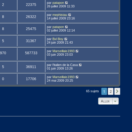
par
patapon
2
22375
26 juillet 2009 11:33
par
mephistau
8
26322
14 juillet 2009 23:16
par
patapon
8
25475
02 juillet 2009 12:14
par
Bxl Boy
5
31367
24 juin 2009 21:43
par
Marseillais1993
970
587733
03 juin 2009 23:03
par
l'italien de la Casa
5
36911
01 juin 2009 13:26
par
Marseillais1993
0
17706
24 mai 2009 20:25
1
2
Suivan
65 sujets
Aller