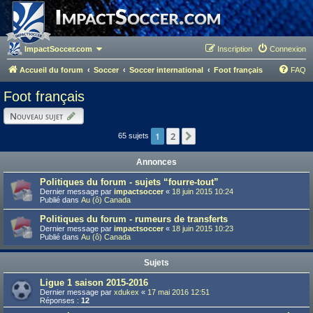
ImpactSoccer.com
Inscription
Connexion
Accueil du forum
Soccer
Soccer international
Foot français
FAQ
Foot français
Nouveau sujet
1
2
Suivant
65 sujets
Annonces
Politiques du forum - sujets “fourre-tout”
Dernier message par
impactsoccer
«
18 juin 2015 10:24
Publié dans
Au (ô) Canada
Politiques du forum - rumeurs de transferts
Dernier message par
impactsoccer
«
18 juin 2015 10:23
Publié dans
Au (ô) Canada
Sujets
Ligue 1 saison 2015-2016
Dernier message par
xdukex
«
17 mai 2016 12:51
Réponses :
12