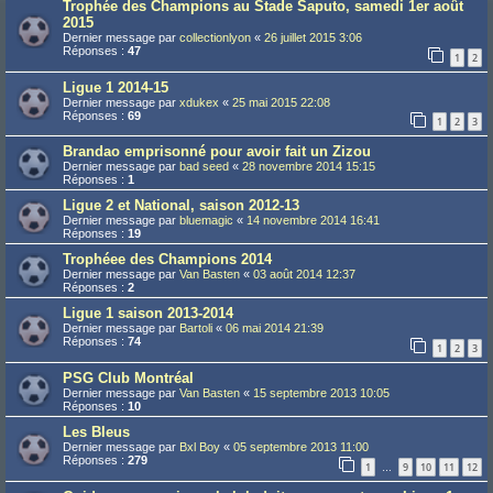
Trophée des Champions au Stade Saputo, samedi 1er août
2015
Dernier message par
collectionlyon
«
26 juillet 2015 3:06
Réponses :
47
1
2
Ligue 1 2014-15
Dernier message par
xdukex
«
25 mai 2015 22:08
Réponses :
69
1
2
3
Brandao emprisonné pour avoir fait un Zizou
Dernier message par
bad seed
«
28 novembre 2014 15:15
Réponses :
1
Ligue 2 et National, saison 2012-13
Dernier message par
bluemagic
«
14 novembre 2014 16:41
Réponses :
19
Trophéee des Champions 2014
Dernier message par
Van Basten
«
03 août 2014 12:37
Réponses :
2
Ligue 1 saison 2013-2014
Dernier message par
Bartoli
«
06 mai 2014 21:39
Réponses :
74
1
2
3
PSG Club Montréal
Dernier message par
Van Basten
«
15 septembre 2013 10:05
Réponses :
10
Les Bleus
Dernier message par
Bxl Boy
«
05 septembre 2013 11:00
Réponses :
279
1
9
10
11
12
…