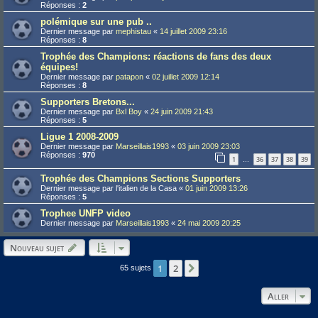
Réponses :
2
polémique sur une pub ..
Dernier message par
mephistau
«
14 juillet 2009 23:16
Réponses :
8
Trophée des Champions: réactions de fans des deux
équipes!
Dernier message par
patapon
«
02 juillet 2009 12:14
Réponses :
8
Supporters Bretons...
Dernier message par
Bxl Boy
«
24 juin 2009 21:43
Réponses :
5
Ligue 1 2008-2009
Dernier message par
Marseillais1993
«
03 juin 2009 23:03
Réponses :
970
1
36
37
38
39
…
Trophée des Champions Sections Supporters
Dernier message par
l'italien de la Casa
«
01 juin 2009 13:26
Réponses :
5
Trophee UNFP video
Dernier message par
Marseillais1993
«
24 mai 2009 20:25
Nouveau sujet
1
2
Suivant
65 sujets
Aller