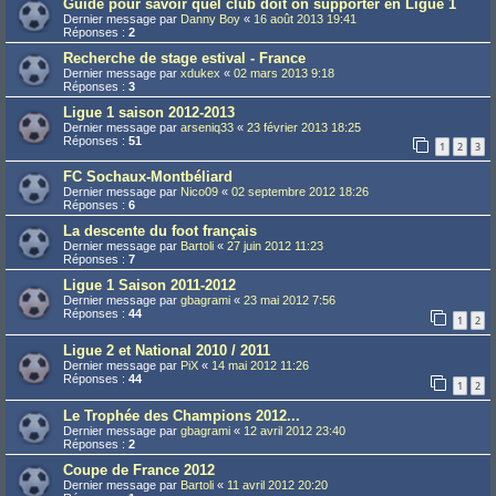
Guide pour savoir quel club doit on supporter en Ligue 1
Dernier message par
Danny Boy
«
16 août 2013 19:41
Réponses :
2
Recherche de stage estival - France
Dernier message par
xdukex
«
02 mars 2013 9:18
Réponses :
3
Ligue 1 saison 2012-2013
Dernier message par
arseniq33
«
23 février 2013 18:25
Réponses :
51
1
2
3
FC Sochaux-Montbéliard
Dernier message par
Nico09
«
02 septembre 2012 18:26
Réponses :
6
La descente du foot français
Dernier message par
Bartoli
«
27 juin 2012 11:23
Réponses :
7
Ligue 1 Saison 2011-2012
Dernier message par
gbagrami
«
23 mai 2012 7:56
Réponses :
44
1
2
Ligue 2 et National 2010 / 2011
Dernier message par
PiX
«
14 mai 2012 11:26
Réponses :
44
1
2
Le Trophée des Champions 2012...
Dernier message par
gbagrami
«
12 avril 2012 23:40
Réponses :
2
Coupe de France 2012
Dernier message par
Bartoli
«
11 avril 2012 20:20