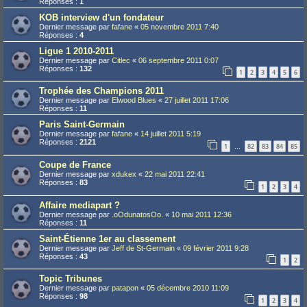
Réponses :
1
KOB interview d'un fondateur
Dernier message par
fafane
«
05 novembre 2011 7:40
Réponses :
4
Ligue 1 2010-2011
Dernier message par
Citlec
«
06 septembre 2011 0:07
Réponses :
132
1
2
3
4
5
6
Trophée des Champions 2011
Dernier message par
Elwood Blues
«
27 juillet 2011 17:06
Réponses :
11
Paris Saint-Germain
Dernier message par
fafane
«
14 juillet 2011 5:19
Réponses :
2121
1
82
83
84
85
…
Coupe de France
Dernier message par
xdukex
«
22 mai 2011 22:41
Réponses :
83
1
2
3
4
Affaire mediapart ?
Dernier message par
.oOdunatosOo.
«
10 mai 2011 12:36
Réponses :
11
Saint-Étienne 1er au classement
Dernier message par
Jeff de St-Germain
«
09 février 2011 9:28
Réponses :
43
1
2
Topic Tribunes
Dernier message par
patapon
«
05 décembre 2010 11:09
Réponses :
98
1
2
3
4