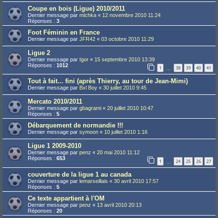
Coupe en bois (Ligue) 2010/2011
Dernier message par
michka
«
12 novembre 2010 11:24
Réponses :
3
Foot Féminin en France
Dernier message par
JFR42
«
03 octobre 2010 11:29
Ligue 2
Dernier message par
Igor
«
15 septembre 2010 13:39
Réponses :
1012
1
38
39
40
41
…
Tout à fait... fini (après Thierry, au tour de Jean-Mimi)
Dernier message par
Bxl Boy
«
30 juillet 2010 9:45
Mercato 2010/2011
Dernier message par
gbagrami
«
20 juillet 2010 10:47
Réponses :
5
Débarquement de normandie !!!
Dernier message par
symoon
«
10 juillet 2010 1:16
Ligue 1 2009-2010
Dernier message par
penz
«
20 mai 2010 11:12
Réponses :
653
1
24
25
26
27
…
couverture de la ligue 1 au canada
Dernier message par
lemarseillais
«
30 avril 2010 17:57
Réponses :
5
Ce texte appartient à l'OM
Dernier message par
penz
«
13 avril 2010 20:13
Réponses :
20