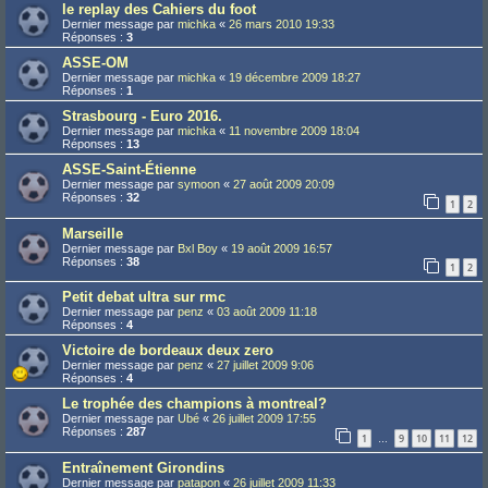
le replay des Cahiers du foot
Dernier message par
michka
«
26 mars 2010 19:33
Réponses :
3
ASSE-OM
Dernier message par
michka
«
19 décembre 2009 18:27
Réponses :
1
Strasbourg - Euro 2016.
Dernier message par
michka
«
11 novembre 2009 18:04
Réponses :
13
ASSE-Saint-Étienne
Dernier message par
symoon
«
27 août 2009 20:09
Réponses :
32
1
2
Marseille
Dernier message par
Bxl Boy
«
19 août 2009 16:57
Réponses :
38
1
2
Petit debat ultra sur rmc
Dernier message par
penz
«
03 août 2009 11:18
Réponses :
4
Victoire de bordeaux deux zero
Dernier message par
penz
«
27 juillet 2009 9:06
Réponses :
4
Le trophée des champions à montreal?
Dernier message par
Ubé
«
26 juillet 2009 17:55
Réponses :
287
1
9
10
11
12
…
Entraînement Girondins
Dernier message par
patapon
«
26 juillet 2009 11:33