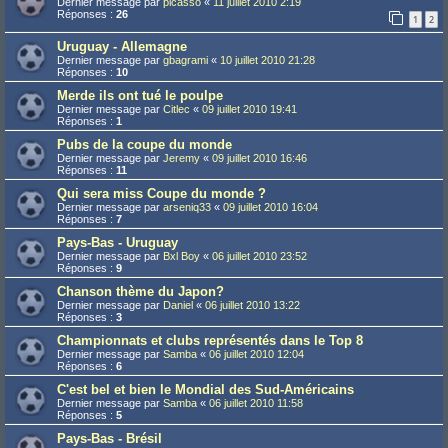
Dernier message par
picasso
«
11 juillet 2010 2:19
Réponses :
26
1
2
Uruguay - Allemagne
Dernier message par
gbagrami
«
10 juillet 2010 21:28
Réponses :
10
Merde ils ont tué le poulpe
Dernier message par
Citlec
«
09 juillet 2010 19:41
Réponses :
1
Pubs de la coupe du monde
Dernier message par
Jeremy
«
09 juillet 2010 16:46
Réponses :
11
Qui sera miss Coupe du monde ?
Dernier message par
arseniq33
«
09 juillet 2010 16:04
Réponses :
7
Pays-Bas - Uruguay
Dernier message par
Bxl Boy
«
06 juillet 2010 23:52
Réponses :
9
Chanson thème du Japon?
Dernier message par
Daniel
«
06 juillet 2010 13:22
Réponses :
3
Championnats et clubs représentés dans le Top 8
Dernier message par
Samba
«
06 juillet 2010 12:04
Réponses :
6
C'est bel et bien le Mondial des Sud-Américains
Dernier message par
Samba
«
06 juillet 2010 11:58
Réponses :
5
Pays-Bas - Brésil