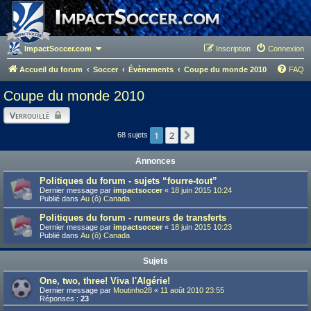
ImpactSoccer.com
Inscription
Connexion
Accueil du forum
Soccer
Évènements
Coupe du monde 2010
FAQ
Coupe du monde 2010
Verrouillé
1
2
Suivant
68 sujets
Annonces
Politiques du forum - sujets “fourre-tout”
Dernier message par
impactsoccer
«
18 juin 2015 10:24
Publié dans
Au (ô) Canada
Politiques du forum - rumeurs de transferts
Dernier message par
impactsoccer
«
18 juin 2015 10:23
Publié dans
Au (ô) Canada
Sujets
One, two, three! Viva l'Algérie!
Dernier message par
Moutinho28
«
11 août 2010 23:55
Réponses :
23