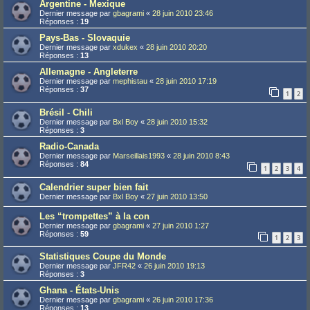
Argentine - Mexique
Dernier message par
gbagrami
«
28 juin 2010 23:46
Réponses :
19
Pays-Bas - Slovaquie
Dernier message par
xdukex
«
28 juin 2010 20:20
Réponses :
13
Allemagne - Angleterre
Dernier message par
mephistau
«
28 juin 2010 17:19
Réponses :
37
1
2
Brésil - Chili
Dernier message par
Bxl Boy
«
28 juin 2010 15:32
Réponses :
3
Radio-Canada
Dernier message par
Marseillais1993
«
28 juin 2010 8:43
Réponses :
84
1
2
3
4
Calendrier super bien fait
Dernier message par
Bxl Boy
«
27 juin 2010 13:50
Les “trompettes” à la con
Dernier message par
gbagrami
«
27 juin 2010 1:27
Réponses :
59
1
2
3
Statistiques Coupe du Monde
Dernier message par
JFR42
«
26 juin 2010 19:13
Réponses :
3
Ghana - États-Unis
Dernier message par
gbagrami
«
26 juin 2010 17:36
Réponses :
13