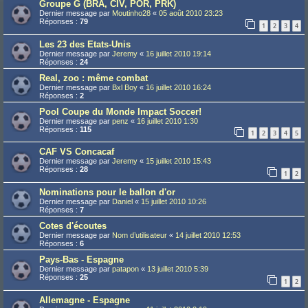
Groupe G (BRA, CIV, POR, PRK)
Dernier message par
Moutinho28
«
05 août 2010 23:23
Réponses :
79
1
2
3
4
Les 23 des Etats-Unis
Dernier message par
Jeremy
«
16 juillet 2010 19:14
Réponses :
24
Real, zoo : même combat
Dernier message par
Bxl Boy
«
16 juillet 2010 16:24
Réponses :
2
Pool Coupe du Monde Impact Soccer!
Dernier message par
penz
«
16 juillet 2010 1:30
Réponses :
115
1
2
3
4
5
CAF VS Concacaf
Dernier message par
Jeremy
«
15 juillet 2010 15:43
Réponses :
28
1
2
Nominations pour le ballon d'or
Dernier message par
Daniel
«
15 juillet 2010 10:26
Réponses :
7
Cotes d'écoutes
Dernier message par
Nom d’utilisateur
«
14 juillet 2010 12:53
Réponses :
6
Pays-Bas - Espagne
Dernier message par
patapon
«
13 juillet 2010 5:39
Réponses :
25
1
2
Allemagne - Espagne