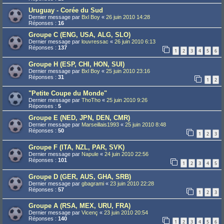
Uruguay - Corée du Sud
Dernier message par
Bxl Boy
«
26 juin 2010 14:28
Réponses :
16
Groupe C (ENG, USA, ALG, SLO)
Dernier message par
louvressac
«
26 juin 2010 6:13
Réponses :
137
1
2
3
4
5
6
Groupe H (ESP, CHI, HON, SUI)
Dernier message par
Bxl Boy
«
25 juin 2010 23:16
Réponses :
31
1
2
"Petite Coupe du Monde"
Dernier message par
ThoTho
«
25 juin 2010 9:26
Réponses :
5
Groupe E (NED, JPN, DEN, CMR)
Dernier message par
Marseillais1993
«
25 juin 2010 8:48
Réponses :
50
1
2
3
Groupe F (ITA, NZL, PAR, SVK)
Dernier message par
Napule
«
24 juin 2010 22:56
Réponses :
101
1
2
3
4
5
Groupe D (GER, AUS, GHA, SRB)
Dernier message par
gbagrami
«
23 juin 2010 22:28
Réponses :
57
1
2
3
Groupe A (RSA, MEX, URU, FRA)
Dernier message par
Vicenç
«
23 juin 2010 20:54
Réponses :
140
1
2
3
4
5
6