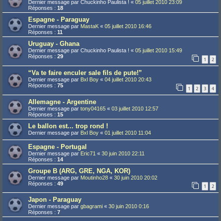
Dernier message par
Chuckinho Paulista !
«
05 juillet 2010 23:09
Réponses :
18
Espagne - Paraguay
Dernier message par
MastaK
«
05 juillet 2010 16:46
Réponses :
11
Uruguay - Ghana
Dernier message par
Chuckinho Paulista !
«
05 juillet 2010 15:49
Réponses :
29
1
2
“Va te faire enculer sale fils de pute!”
Dernier message par
Bxl Boy
«
04 juillet 2010 20:43
Réponses :
75
1
2
3
4
Allemagne - Argentine
Dernier message par
tony04165
«
03 juillet 2010 12:57
Réponses :
15
Le ballon est... trop rond !
Dernier message par
Bxl Boy
«
01 juillet 2010 11:04
Espagne - Portugal
Dernier message par
Eric71
«
30 juin 2010 22:11
Réponses :
14
Groupe B (ARG, GRE, NGA, KOR)
Dernier message par
Moutinho28
«
30 juin 2010 20:02
Réponses :
49
1
2
Japon - Paraguay
Dernier message par
gbagrami
«
30 juin 2010 0:16
Réponses :
7