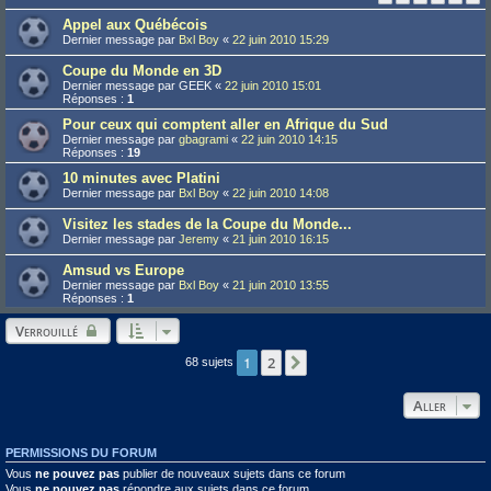
Appel aux Québécois
Dernier message par
Bxl Boy
«
22 juin 2010 15:29
Coupe du Monde en 3D
Dernier message par
GEEK
«
22 juin 2010 15:01
Réponses :
1
Pour ceux qui comptent aller en Afrique du Sud
Dernier message par
gbagrami
«
22 juin 2010 14:15
Réponses :
19
10 minutes avec Platini
Dernier message par
Bxl Boy
«
22 juin 2010 14:08
Visitez les stades de la Coupe du Monde...
Dernier message par
Jeremy
«
21 juin 2010 16:15
Amsud vs Europe
Dernier message par
Bxl Boy
«
21 juin 2010 13:55
Réponses :
1
Verrouillé
1
2
Suivant
68 sujets
Aller
PERMISSIONS DU FORUM
Vous
ne pouvez pas
publier de nouveaux sujets dans ce forum
Vous
ne pouvez pas
répondre aux sujets dans ce forum