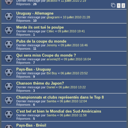
Dernier message par
picasso
«
11 juillet 2010 2:19
Réponses :
26
1
2
Uruguay - Allemagne
Dernier message par
gbagrami
«
10 juillet 2010 21:28
Réponses :
10
Merde ils ont tué le poulpe
Dernier message par
Citlec
«
09 juillet 2010 19:41
Réponses :
1
Pubs de la coupe du monde
Dernier message par
Jeremy
«
09 juillet 2010 16:46
Réponses :
11
Qui sera miss Coupe du monde ?
Dernier message par
arseniq33
«
09 juillet 2010 16:04
Réponses :
7
Pays-Bas - Uruguay
Dernier message par
Bxl Boy
«
06 juillet 2010 23:52
Réponses :
9
Chanson thème du Japon?
Dernier message par
Daniel
«
06 juillet 2010 13:22
Réponses :
3
Championnats et clubs représentés dans le Top 8
Dernier message par
Samba
«
06 juillet 2010 12:04
Réponses :
6
C'est bel et bien le Mondial des Sud-Américains
Dernier message par
Samba
«
06 juillet 2010 11:58
Réponses :
5
Pays-Bas - Brésil