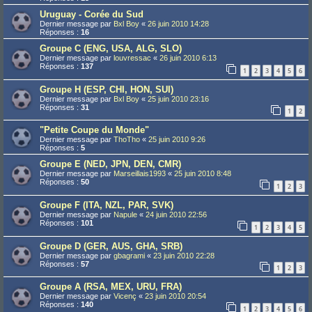
Uruguay - Corée du Sud
Dernier message par
Bxl Boy
«
26 juin 2010 14:28
Réponses :
16
Groupe C (ENG, USA, ALG, SLO)
Dernier message par
louvressac
«
26 juin 2010 6:13
Réponses :
137
1
2
3
4
5
6
Groupe H (ESP, CHI, HON, SUI)
Dernier message par
Bxl Boy
«
25 juin 2010 23:16
Réponses :
31
1
2
"Petite Coupe du Monde"
Dernier message par
ThoTho
«
25 juin 2010 9:26
Réponses :
5
Groupe E (NED, JPN, DEN, CMR)
Dernier message par
Marseillais1993
«
25 juin 2010 8:48
Réponses :
50
1
2
3
Groupe F (ITA, NZL, PAR, SVK)
Dernier message par
Napule
«
24 juin 2010 22:56
Réponses :
101
1
2
3
4
5
Groupe D (GER, AUS, GHA, SRB)
Dernier message par
gbagrami
«
23 juin 2010 22:28
Réponses :
57
1
2
3
Groupe A (RSA, MEX, URU, FRA)
Dernier message par
Vicenç
«
23 juin 2010 20:54
Réponses :
140
1
2
3
4
5
6