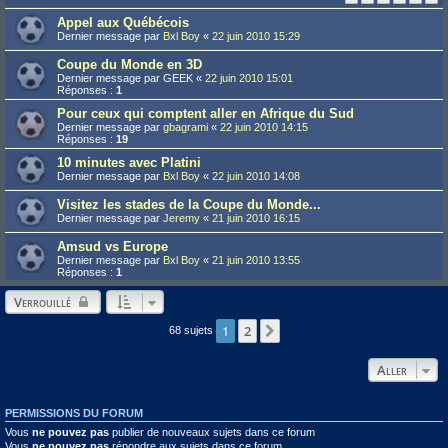
Appel aux Québécois
Dernier message par
Bxl Boy
«
22 juin 2010 15:29
Coupe du Monde en 3D
Dernier message par
GEEK
«
22 juin 2010 15:01
Réponses :
1
Pour ceux qui comptent aller en Afrique du Sud
Dernier message par
gbagrami
«
22 juin 2010 14:15
Réponses :
19
10 minutes avec Platini
Dernier message par
Bxl Boy
«
22 juin 2010 14:08
Visitez les stades de la Coupe du Monde...
Dernier message par
Jeremy
«
21 juin 2010 16:15
Amsud vs Europe
Dernier message par
Bxl Boy
«
21 juin 2010 13:55
Réponses :
1
Verrouillé
1
2
Suivant
68 sujets
Aller
PERMISSIONS DU FORUM
Vous
ne pouvez pas
publier de nouveaux sujets dans ce forum
Vous
ne pouvez pas
répondre aux sujets dans ce forum