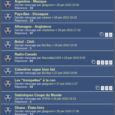
Argentine - Mexique
Dernier message par
gbagrami
«
28 juin 2010 23:46
Réponses :
19
Pays-Bas - Slovaquie
Dernier message par
xdukex
«
28 juin 2010 20:20
Réponses :
13
Allemagne - Angleterre
Dernier message par
mephistau
«
28 juin 2010 17:19
Réponses :
37
1
2
Brésil - Chili
Dernier message par
Bxl Boy
«
28 juin 2010 15:32
Réponses :
3
Radio-Canada
Dernier message par
Marseillais1993
«
28 juin 2010 8:43
Réponses :
84
1
2
3
4
Calendrier super bien fait
Dernier message par
Bxl Boy
«
27 juin 2010 13:50
Les “trompettes” à la con
Dernier message par
gbagrami
«
27 juin 2010 1:27
Réponses :
59
1
2
3
Statistiques Coupe du Monde
Dernier message par
JFR42
«
26 juin 2010 19:13
Réponses :
3
Ghana - États-Unis
Dernier message par
gbagrami
«
26 juin 2010 17:36
Réponses :
13