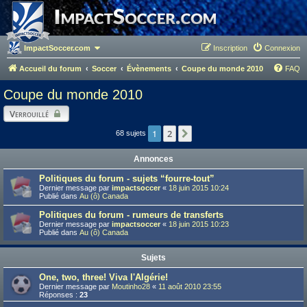
ImpactSoccer.com
Inscription
Connexion
Accueil du forum
Soccer
Évènements
Coupe du monde 2010
FAQ
Coupe du monde 2010
Verrouillé
1
2
Suivant
68 sujets
Annonces
Politiques du forum - sujets “fourre-tout”
Dernier message par
impactsoccer
«
18 juin 2015 10:24
Publié dans
Au (ô) Canada
Politiques du forum - rumeurs de transferts
Dernier message par
impactsoccer
«
18 juin 2015 10:23
Publié dans
Au (ô) Canada
Sujets
One, two, three! Viva l'Algérie!
Dernier message par
Moutinho28
«
11 août 2010 23:55
Réponses :
23