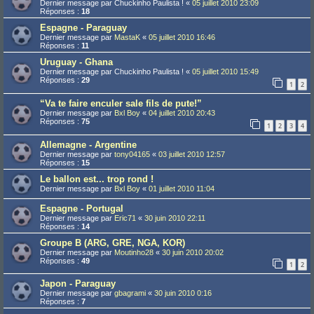
Dernier message par
Chuckinho Paulista !
«
05 juillet 2010 23:09
Réponses :
18
Espagne - Paraguay
Dernier message par
MastaK
«
05 juillet 2010 16:46
Réponses :
11
Uruguay - Ghana
Dernier message par
Chuckinho Paulista !
«
05 juillet 2010 15:49
Réponses :
29
1
2
“Va te faire enculer sale fils de pute!”
Dernier message par
Bxl Boy
«
04 juillet 2010 20:43
Réponses :
75
1
2
3
4
Allemagne - Argentine
Dernier message par
tony04165
«
03 juillet 2010 12:57
Réponses :
15
Le ballon est... trop rond !
Dernier message par
Bxl Boy
«
01 juillet 2010 11:04
Espagne - Portugal
Dernier message par
Eric71
«
30 juin 2010 22:11
Réponses :
14
Groupe B (ARG, GRE, NGA, KOR)
Dernier message par
Moutinho28
«
30 juin 2010 20:02
Réponses :
49
1
2
Japon - Paraguay
Dernier message par
gbagrami
«
30 juin 2010 0:16
Réponses :
7