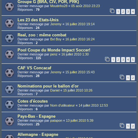
Groupe G (BRA, CIV, POR, PRK)
Dernier message par
Moutinho28
«
05 août 2010 23:23
Réponses :
79
1
2
3
4
Les 23 des Etats-Unis
Dernier message par
Jeremy
«
16 juillet 2010 19:14
Réponses :
24
Real, zoo : même combat
Dernier message par
Bxl Boy
«
16 juillet 2010 16:24
Réponses :
2
Pool Coupe du Monde Impact Soccer!
Dernier message par
penz
«
16 juillet 2010 1:30
Réponses :
115
1
2
3
4
5
CAF VS Concacaf
Dernier message par
Jeremy
«
15 juillet 2010 15:43
Réponses :
28
1
2
Nominations pour le ballon d'or
Dernier message par
Daniel
«
15 juillet 2010 10:26
Réponses :
7
Cotes d'écoutes
Dernier message par
Nom d’utilisateur
«
14 juillet 2010 12:53
Réponses :
6
Pays-Bas - Espagne
Dernier message par
patapon
«
13 juillet 2010 5:39
Réponses :
25
1
2
Allemagne - Espagne