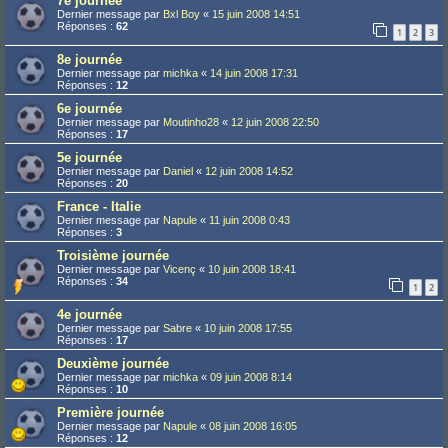
7e journée
Dernier message par
Bxl Boy
«
15 juin 2008 14:51
Réponses :
62
1
2
3
8e journée
Dernier message par
michka
«
14 juin 2008 17:31
Réponses :
12
6e journée
Dernier message par
Moutinho28
«
12 juin 2008 22:50
Réponses :
17
5e journée
Dernier message par
Daniel
«
12 juin 2008 14:52
Réponses :
20
France - Italie
Dernier message par
Napule
«
11 juin 2008 0:43
Réponses :
3
Troisième journée
Dernier message par
Vicenç
«
10 juin 2008 18:41
Réponses :
34
1
2
4e journée
Dernier message par
Sabre
«
10 juin 2008 17:55
Réponses :
17
Deuxième journée
Dernier message par
michka
«
09 juin 2008 8:14
Réponses :
10
Première journée
Dernier message par
Napule
«
08 juin 2008 16:05
Réponses :
12