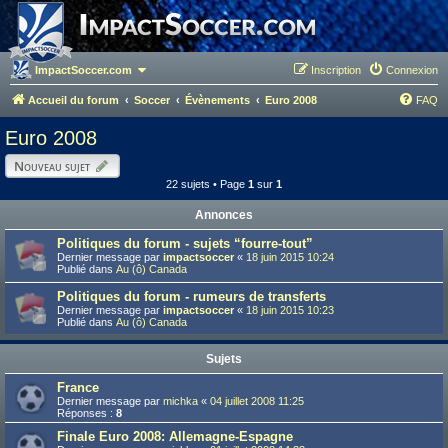
ImpactSoccer.com
Inscription
Connexion
Accueil du forum
Soccer
Évènements
Euro 2008
FAQ
Euro 2008
Nouveau sujet
22 sujets • Page
1
sur
1
Annonces
Politiques du forum - sujets “fourre-tout”
Dernier message par
impactsoccer
«
18 juin 2015 10:24
Publié dans
Au (ô) Canada
Politiques du forum - rumeurs de transferts
Dernier message par
impactsoccer
«
18 juin 2015 10:23
Publié dans
Au (ô) Canada
Sujets
France
Dernier message par
michka
«
04 juillet 2008 11:25
Réponses :
8
Finale Euro 2008: Allemagne-Espagne