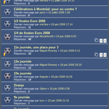
Dernier message par
michka
«
01 juillet 2008 14:33
Réponses :
5
Célébrations à Montréal: pour ou contre ?
Dernier message par
penz
«
01 juillet 2008 1:06
Réponses :
8
1/2 finales Euro 2008
Dernier message par
michka
«
26 juin 2008 17:14
Réponses :
11
1/4 de finales Euro 2008
Dernier message par
Moutinho28
«
24 juin 2008 0:53
Réponses :
48
1
2
11e journée, une place pour 3
Dernier message par
Miguel Rooney
«
19 juin 2008 0:12
Réponses :
32
1
2
12e journée
Dernier message par
Miguel Rooney
«
18 juin 2008 18:19
Réponses :
12
10e journée
Dernier message par
Napule
«
18 juin 2008 16:29
Réponses :
19
Oranje
Dernier message par
Sabre
«
16 juin 2008 0:38
Réponses :
2
9e journée
Dernier message par
tucc
«
15 juin 2008 21:41
Réponses :
7