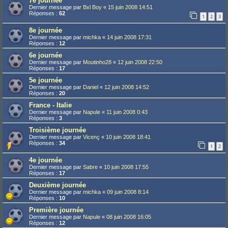
7e journée
Dernier message par
Bxl Boy
«
15 juin 2008 14:51
Réponses :
62
1
2
3
8e journée
Dernier message par
michka
«
14 juin 2008 17:31
Réponses :
12
6e journée
Dernier message par
Moutinho28
«
12 juin 2008 22:50
Réponses :
17
5e journée
Dernier message par
Daniel
«
12 juin 2008 14:52
Réponses :
20
France - Italie
Dernier message par
Napule
«
11 juin 2008 0:43
Réponses :
3
Troisième journée
Dernier message par
Vicenç
«
10 juin 2008 18:41
Réponses :
34
1
2
4e journée
Dernier message par
Sabre
«
10 juin 2008 17:55
Réponses :
17
Deuxième journée
Dernier message par
michka
«
09 juin 2008 8:14
Réponses :
10
Première journée
Dernier message par
Napule
«
08 juin 2008 16:05
Réponses :
12