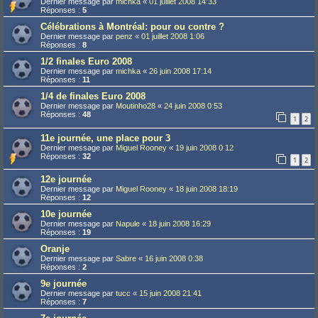
Dernier message par
michka
«
01 juillet 2008 14:33
Réponses :
5
Célébrations à Montréal: pour ou contre ?
Dernier message par
penz
«
01 juillet 2008 1:06
Réponses :
8
1/2 finales Euro 2008
Dernier message par
michka
«
26 juin 2008 17:14
Réponses :
11
1/4 de finales Euro 2008
Dernier message par
Moutinho28
«
24 juin 2008 0:53
Réponses :
48
1
2
11e journée, une place pour 3
Dernier message par
Miguel Rooney
«
19 juin 2008 0:12
Réponses :
32
1
2
12e journée
Dernier message par
Miguel Rooney
«
18 juin 2008 18:19
Réponses :
12
10e journée
Dernier message par
Napule
«
18 juin 2008 16:29
Réponses :
19
Oranje
Dernier message par
Sabre
«
16 juin 2008 0:38
Réponses :
2
9e journée
Dernier message par
tucc
«
15 juin 2008 21:41
Réponses :
7