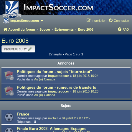
ImpactSoccer.com
Inscription
Connexion
Accueil du forum
Soccer
Évènements
Euro 2008
FAQ
Euro 2008
Nouveau sujet
22 sujets • Page
1
sur
1
Annonces
Politiques du forum - sujets “fourre-tout”
Dernier message par
impactsoccer
«
18 juin 2015 10:24
Publié dans
Au (ô) Canada
Politiques du forum - rumeurs de transferts
Dernier message par
impactsoccer
«
18 juin 2015 10:23
Publié dans
Au (ô) Canada
Sujets
France
Dernier message par
michka
«
04 juillet 2008 11:25
Réponses :
8
Finale Euro 2008: Allemagne-Espagne