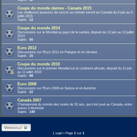
Coupe du monde dames - Canada 2015
Les meilleures joueuses de soccer au monde seront au Canada du 6 juin au 5
juillet 2015
Sujets :
12
Coupe du monde 2014
Discussions sur le Mondial au pays de la samba, disputé du 12 juin au 13 juillet
2014
Sujets :
50
Euro 2012
Discussions sur l'Euro 2012 en Pologne et en Ukraine
Sujets :
15
Coupe du monde 2010
Discussions sur le premier Mondial sur le continent africain, disputé du 11 juin
au 11 juillet 2010
Sujets :
68
Euro 2008
Discussions sur l'Euro 2008 en Suisse et en Autriche
Sujets :
22
Canada 2007
Championnat du monde des moins de 20 ans, qui s'est joué au Canada, entre
autres à Montréal
Sujets :
140
Verrouillé
1 sujet • Page
1
sur
1