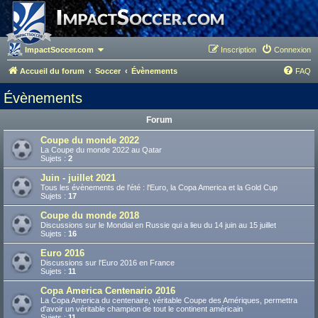
ImpactSoccer.com
Inscription
Connexion
Accueil du forum
Soccer
Évènements
FAQ
Évènements
Forum
Coupe du monde 2022
La Coupe du monde 2022 au Qatar
Sujets :
2
Juin - juillet 2021
Tous les évènements de l'été : l'Euro, la Copa America et la Gold Cup
Sujets :
17
Coupe du monde 2018
Discussions sur le Mondial en Russie qui a lieu du 14 juin au 15 juillet
Sujets :
16
Euro 2016
Discussions sur l'Euro 2016 en France
Sujets :
11
Copa America Centenario 2016
La Copa America du centenaire, véritable Coupe des Amériques, permettra
d'avoir un véritable champion de tout le continent américain
Sujets :
11