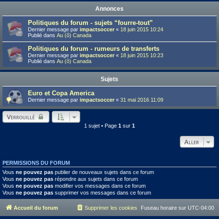
Annonces
Politiques du forum - sujets “fourre-tout”
Dernier message par
impactsoccer
«
18 juin 2015 10:24
Publié dans
Au (ô) Canada
Politiques du forum - rumeurs de transferts
Dernier message par
impactsoccer
«
18 juin 2015 10:23
Publié dans
Au (ô) Canada
Sujets
Euro et Copa America
Dernier message par
impactsoccer
«
31 mai 2016 11:09
Verrouillé
1 sujet • Page
1
sur
1
Aller
PERMISSIONS DU FORUM
Vous
ne pouvez pas
publier de nouveaux sujets dans ce forum
Vous
ne pouvez pas
répondre aux sujets dans ce forum
Vous
ne pouvez pas
modifier vos messages dans ce forum
Vous
ne pouvez pas
supprimer vos messages dans ce forum
Accueil du forum
Supprimer les cookies
Fuseau horaire sur
UTC-04:00