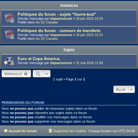
Annonces
Politiques du forum - sujets “fourre-tout”
Dernier message par
impactsoccer
«
18 juin 2015 10:24
Publié dans
Au (ô) Canada
Politiques du forum - rumeurs de transferts
Dernier message par
impactsoccer
«
18 juin 2015 10:23
Publié dans
Au (ô) Canada
Sujets
Euro et Copa America
Dernier message par
impactsoccer
«
31 mai 2016 11:09
Verrouillé
1 sujet • Page
1
sur
1
Aller
PERMISSIONS DU FORUM
Vous
ne pouvez pas
publier de nouveaux sujets dans ce forum
Vous
ne pouvez pas
répondre aux sujets dans ce forum
Vous
ne pouvez pas
modifier vos messages dans ce forum
Vous
ne pouvez pas
supprimer vos messages dans ce forum
Accueil du forum
Supprimer les cookies
Fuseau horaire sur
UTC-04:00