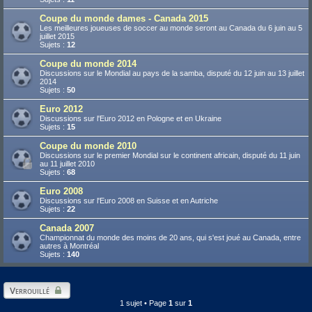
Coupe du monde dames - Canada 2015
Les meilleures joueuses de soccer au monde seront au Canada du 6 juin au 5
juillet 2015
Sujets :
12
Coupe du monde 2014
Discussions sur le Mondial au pays de la samba, disputé du 12 juin au 13 juillet
2014
Sujets :
50
Euro 2012
Discussions sur l'Euro 2012 en Pologne et en Ukraine
Sujets :
15
Coupe du monde 2010
Discussions sur le premier Mondial sur le continent africain, disputé du 11 juin
au 11 juillet 2010
Sujets :
68
Euro 2008
Discussions sur l'Euro 2008 en Suisse et en Autriche
Sujets :
22
Canada 2007
Championnat du monde des moins de 20 ans, qui s'est joué au Canada, entre
autres à Montréal
Sujets :
140
Verrouillé
1 sujet • Page
1
sur
1