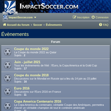
ImpactSoccer.com
Inscription
Connexion
Accueil du forum
Soccer
Évènements
FAQ
Évènements
Forum
Coupe du monde 2022
La Coupe du monde 2022 au Qatar
Sujets :
2
Juin - juillet 2021
Tous les évènements de l'été : l'Euro, la Copa America et la Gold Cup
Sujets :
17
Coupe du monde 2018
Discussions sur le Mondial en Russie qui a lieu du 14 juin au 15 juillet
Sujets :
16
Euro 2016
Discussions sur l'Euro 2016 en France
Sujets :
11
Copa America Centenario 2016
La Copa America du centenaire, véritable Coupe des Amériques, permettra
d'avoir un véritable champion de tout le continent américain
Sujets :
11