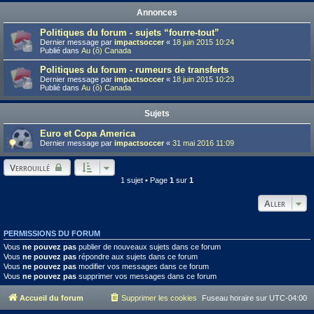
Annonces
Politiques du forum - sujets “fourre-tout”
Dernier message par
impactsoccer
«
18 juin 2015 10:24
Publié dans
Au (ô) Canada
Politiques du forum - rumeurs de transferts
Dernier message par
impactsoccer
«
18 juin 2015 10:23
Publié dans
Au (ô) Canada
Sujets
Euro et Copa America
Dernier message par
impactsoccer
«
31 mai 2016 11:09
Verrouillé
1 sujet • Page
1
sur
1
Aller
PERMISSIONS DU FORUM
Vous
ne pouvez pas
publier de nouveaux sujets dans ce forum
Vous
ne pouvez pas
répondre aux sujets dans ce forum
Vous
ne pouvez pas
modifier vos messages dans ce forum
Vous
ne pouvez pas
supprimer vos messages dans ce forum
Accueil du forum
Supprimer les cookies
Fuseau horaire sur
UTC-04:00