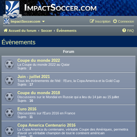
ImpactSoccer.com
Inscription
Connexion
Accueil du forum
Soccer
Évènements
FAQ
Évènements
Forum
Coupe du monde 2022
La Coupe du monde 2022 au Qatar
Sujets :
2
Juin - juillet 2021
Tous les évènements de l'été : l'Euro, la Copa America et la Gold Cup
Sujets :
17
Coupe du monde 2018
Discussions sur le Mondial en Russie qui a lieu du 14 juin au 15 juillet
Sujets :
16
Euro 2016
Discussions sur l'Euro 2016 en France
Sujets :
11
Copa America Centenario 2016
La Copa America du centenaire, véritable Coupe des Amériques, permettra
d'avoir un véritable champion de tout le continent américain
Sujets :
11