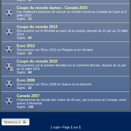
Coupe du monde dames - Canada 2015
Les meilleures joueuses de soccer au monde seront au Canada du 6 juin au 5
juillet 2015
Sujets :
12
Coupe du monde 2014
Discussions sur le Mondial au pays de la samba, disputé du 12 juin au 13 juillet
2014
Sujets :
50
Euro 2012
Discussions sur l'Euro 2012 en Pologne et en Ukraine
Sujets :
15
Coupe du monde 2010
Discussions sur le premier Mondial sur le continent africain, disputé du 11 juin
au 11 juillet 2010
Sujets :
68
Euro 2008
Discussions sur l'Euro 2008 en Suisse et en Autriche
Sujets :
22
Canada 2007
Championnat du monde des moins de 20 ans, qui s'est joué au Canada, entre
autres à Montréal
Sujets :
140
Verrouillé
1 sujet • Page
1
sur
1