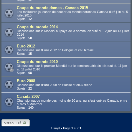
Coupe du monde dames - Canada 2015
Les meilleures joueuses de soccer au monde seront au Canada du 6 juin au 5
juillet 2015
Sujets :
12
Coupe du monde 2014
Discussions sur le Mondial au pays de la samba, disputé du 12 juin au 13 juillet
2014
Sujets :
50
Euro 2012
Discussions sur l'Euro 2012 en Pologne et en Ukraine
Sujets :
15
Coupe du monde 2010
Discussions sur le premier Mondial sur le continent africain, disputé du 11 juin
au 11 juillet 2010
Sujets :
68
Euro 2008
Discussions sur l'Euro 2008 en Suisse et en Autriche
Sujets :
22
Canada 2007
Championnat du monde des moins de 20 ans, qui s'est joué au Canada, entre
autres à Montréal
Sujets :
140
Verrouillé
1 sujet • Page
1
sur
1