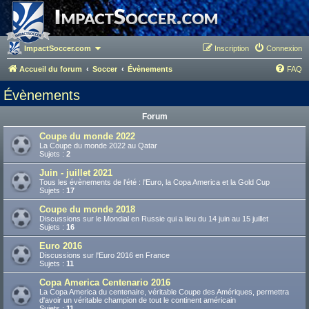
ImpactSoccer.com
Inscription
Connexion
Accueil du forum
Soccer
Évènements
FAQ
Évènements
Forum
Coupe du monde 2022
La Coupe du monde 2022 au Qatar
Sujets :
2
Juin - juillet 2021
Tous les évènements de l'été : l'Euro, la Copa America et la Gold Cup
Sujets :
17
Coupe du monde 2018
Discussions sur le Mondial en Russie qui a lieu du 14 juin au 15 juillet
Sujets :
16
Euro 2016
Discussions sur l'Euro 2016 en France
Sujets :
11
Copa America Centenario 2016
La Copa America du centenaire, véritable Coupe des Amériques, permettra
d'avoir un véritable champion de tout le continent américain
Sujets :
11