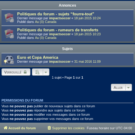
Annonces
Politiques du forum - sujets “fourre-tout”
Dernier message par
impactsoccer
«
18 juin 2015 10:24
Publié dans
Au (ô) Canada
Politiques du forum - rumeurs de transferts
Dernier message par
impactsoccer
«
18 juin 2015 10:23
Publié dans
Au (ô) Canada
Sujets
Euro et Copa America
Dernier message par
impactsoccer
«
31 mai 2016 11:09
Verrouillé
1 sujet • Page
1
sur
1
Aller
PERMISSIONS DU FORUM
Vous
ne pouvez pas
publier de nouveaux sujets dans ce forum
Vous
ne pouvez pas
répondre aux sujets dans ce forum
Vous
ne pouvez pas
modifier vos messages dans ce forum
Vous
ne pouvez pas
supprimer vos messages dans ce forum
Accueil du forum
Supprimer les cookies
Fuseau horaire sur
UTC-04:00