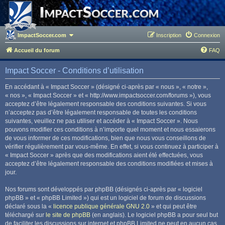
ImpactSoccer.com
Inscription
Connexion
Accueil du forum
FAQ
Impact Soccer - Conditions d’utilisation
En accédant à « Impact Soccer » (désigné ci-après par « nous », « notre »,
« nos », « Impact Soccer » et « http://www.impactsoccer.com/forums »), vous
acceptez d’être légalement responsable des conditions suivantes. Si vous
n’acceptez pas d’être légalement responsable de toutes les conditions
suivantes, veuillez ne pas utiliser et accéder à « Impact Soccer ». Nous
pouvons modifier ces conditions à n’importe quel moment et nous essaierons
de vous informer de ces modifications, bien que nous vous conseillons de
vérifier régulièrement par vous-même. En effet, si vous continuez à participer à
« Impact Soccer » après que des modifications aient été effectuées, vous
acceptez d’être légalement responsable des conditions modifiées et mises à
jour.
Nos forums sont développés par phpBB (désignés ci-après par « logiciel
phpBB » et « phpBB Limited ») qui est un logiciel de forum de discussions
déclaré sous la «
licence publique générale GNU 2.0
» et qui peut être
téléchargé sur
le site de phpBB
(en anglais). Le logiciel phpBB a pour seul but
de faciliter les discussions sur internet et phpBB Limited ne peut en aucun cas