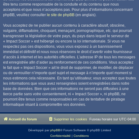
être tenu comme responsable de la conduite et du contenu que nous
acceptons et que nous n’acceptons pas. Pour plus d’informations concernant
phpBB, veuillez consulter
le site de phpBB
(en anglais).
Vous acceptez de ne publier aucun contenu à caractère abusif, obscène,
vulgaire, diffamatoire, choquant, menaçant, pornographique, etc. qui pourrait
transgresser la législation de votre pays, du pays dans lequel le serveur de
« Impact Soccer » est hébergé ou encore la loi internationale. Si vous ne
respectez pas ces dispositions, vous vous exposez à un bannissement
immédiat et définitif et nous nous réservons le droit d’avertir votre fournisseur
d’accès à internet et les autorités officielles. L’adresse IP de tous les messages
est enregistrée afin d’aider au renforcement de ces conditions. Vous acceptez
le fait que « Impact Soccer » ait le droit de supprimer, de modifier, de déplacer
ou de verrouiller n’importe quel sujet et message à n’importe quel moment si
nous estimons cela nécessaire. En tant qu’utilisateur, vous acceptez que toutes
les informations que vous avez renseignées soient enregistrées dans notre
base de données. Bien que ces informations ne seront pas diffusées à une
tierce partie sans votre consentement, ni « Impact Soccer », ni phpBB, ne
pourront être tenus comme responsables en cas de tentative de piratage
informatique visant à compromettre vos données.
Accueil du forum
Supprimer les cookies
Fuseau horaire sur
UTC-04:00
Développé par
phpBB
® Forum Software © phpBB Limited
Confidentialité
|
Conditions