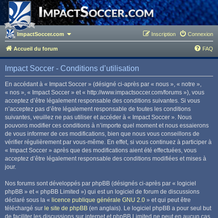
ImpactSoccer.com
Inscription
Connexion
Accueil du forum
FAQ
Impact Soccer - Conditions d’utilisation
En accédant à « Impact Soccer » (désigné ci-après par « nous », « notre »,
« nos », « Impact Soccer » et « http://www.impactsoccer.com/forums »), vous
acceptez d’être légalement responsable des conditions suivantes. Si vous
n’acceptez pas d’être légalement responsable de toutes les conditions
suivantes, veuillez ne pas utiliser et accéder à « Impact Soccer ». Nous
pouvons modifier ces conditions à n’importe quel moment et nous essaierons
de vous informer de ces modifications, bien que nous vous conseillons de
vérifier régulièrement par vous-même. En effet, si vous continuez à participer à
« Impact Soccer » après que des modifications aient été effectuées, vous
acceptez d’être légalement responsable des conditions modifiées et mises à
jour.
Nos forums sont développés par phpBB (désignés ci-après par « logiciel
phpBB » et « phpBB Limited ») qui est un logiciel de forum de discussions
déclaré sous la «
licence publique générale GNU 2.0
» et qui peut être
téléchargé sur
le site de phpBB
(en anglais). Le logiciel phpBB a pour seul but
de faciliter les discussions sur internet et phpBB Limited ne peut en aucun cas