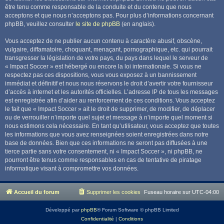
être tenu comme responsable de la conduite et du contenu que nous
acceptons et que nous n’acceptons pas. Pour plus d’informations concernant
phpBB, veuillez consulter
le site de phpBB
(en anglais).
Vous acceptez de ne publier aucun contenu à caractère abusif, obscène,
vulgaire, diffamatoire, choquant, menaçant, pornographique, etc. qui pourrait
transgresser la législation de votre pays, du pays dans lequel le serveur de
« Impact Soccer » est hébergé ou encore la loi internationale. Si vous ne
respectez pas ces dispositions, vous vous exposez à un bannissement
immédiat et définitif et nous nous réservons le droit d’avertir votre fournisseur
d’accès à internet et les autorités officielles. L’adresse IP de tous les messages
est enregistrée afin d’aider au renforcement de ces conditions. Vous acceptez
le fait que « Impact Soccer » ait le droit de supprimer, de modifier, de déplacer
ou de verrouiller n’importe quel sujet et message à n’importe quel moment si
nous estimons cela nécessaire. En tant qu’utilisateur, vous acceptez que toutes
les informations que vous avez renseignées soient enregistrées dans notre
base de données. Bien que ces informations ne seront pas diffusées à une
tierce partie sans votre consentement, ni « Impact Soccer », ni phpBB, ne
pourront être tenus comme responsables en cas de tentative de piratage
informatique visant à compromettre vos données.
Accueil du forum
Supprimer les cookies
Fuseau horaire sur
UTC-04:00
Développé par
phpBB
® Forum Software © phpBB Limited
Confidentialité
|
Conditions