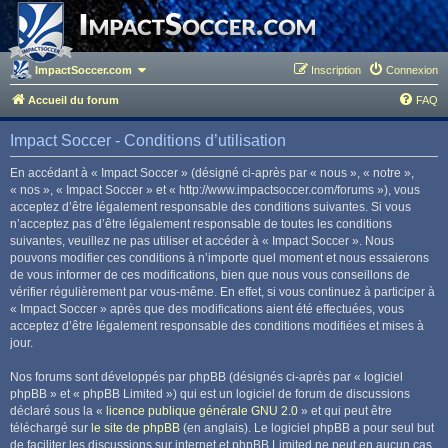
ImpactSoccer.com
Inscription
Connexion
Accueil du forum
FAQ
Impact Soccer - Conditions d’utilisation
En accédant à « Impact Soccer » (désigné ci-après par « nous », « notre »,
« nos », « Impact Soccer » et « http://www.impactsoccer.com/forums »), vous
acceptez d’être légalement responsable des conditions suivantes. Si vous
n’acceptez pas d’être légalement responsable de toutes les conditions
suivantes, veuillez ne pas utiliser et accéder à « Impact Soccer ». Nous
pouvons modifier ces conditions à n’importe quel moment et nous essaierons
de vous informer de ces modifications, bien que nous vous conseillons de
vérifier régulièrement par vous-même. En effet, si vous continuez à participer à
« Impact Soccer » après que des modifications aient été effectuées, vous
acceptez d’être légalement responsable des conditions modifiées et mises à
jour.
Nos forums sont développés par phpBB (désignés ci-après par « logiciel
phpBB » et « phpBB Limited ») qui est un logiciel de forum de discussions
déclaré sous la «
licence publique générale GNU 2.0
» et qui peut être
téléchargé sur
le site de phpBB
(en anglais). Le logiciel phpBB a pour seul but
de faciliter les discussions sur internet et phpBB Limited ne peut en aucun cas