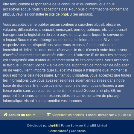
être tenu comme responsable de la conduite et du contenu que nous
acceptons et que nous n’acceptons pas. Pour plus d’informations concernant
phpBB, veuillez consulter
le site de phpBB
(en anglais).
Vous acceptez de ne publier aucun contenu à caractère abusif, obscène,
vulgaire, diffamatoire, choquant, menaçant, pornographique, etc. qui pourrait
transgresser la législation de votre pays, du pays dans lequel le serveur de
« Impact Soccer » est hébergé ou encore la loi internationale. Si vous ne
respectez pas ces dispositions, vous vous exposez à un bannissement
immédiat et définitif et nous nous réservons le droit d’avertir votre fournisseur
d’accès à internet et les autorités officielles. L’adresse IP de tous les messages
est enregistrée afin d’aider au renforcement de ces conditions. Vous acceptez
le fait que « Impact Soccer » ait le droit de supprimer, de modifier, de déplacer
ou de verrouiller n’importe quel sujet et message à n’importe quel moment si
nous estimons cela nécessaire. En tant qu’utilisateur, vous acceptez que toutes
les informations que vous avez renseignées soient enregistrées dans notre
base de données. Bien que ces informations ne seront pas diffusées à une
tierce partie sans votre consentement, ni « Impact Soccer », ni phpBB, ne
pourront être tenus comme responsables en cas de tentative de piratage
informatique visant à compromettre vos données.
Accueil du forum
Supprimer les cookies
Fuseau horaire sur
UTC-04:00
Développé par
phpBB
® Forum Software © phpBB Limited
Confidentialité
|
Conditions