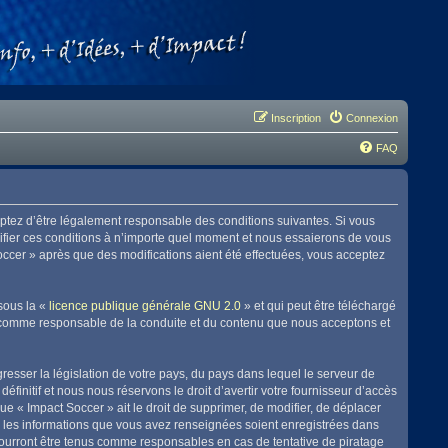
Inscription
Connexion
FAQ
eptez d’être légalement responsable des conditions suivantes. Si vous
difier ces conditions à n’importe quel moment et nous essaierons de vous
Soccer » après que des modifications aient été effectuées, vous acceptez
sous la «
licence publique générale GNU 2.0
» et qui peut être téléchargé
enu comme responsable de la conduite et du contenu que nous acceptons et
resser la législation de votre pays, du pays dans lequel le serveur de
initif et nous nous réservons le droit d’avertir votre fournisseur d’accès
que « Impact Soccer » ait le droit de supprimer, de modifier, de déplacer
es les informations que vous avez renseignées soient enregistrées dans
pourront être tenus comme responsables en cas de tentative de piratage