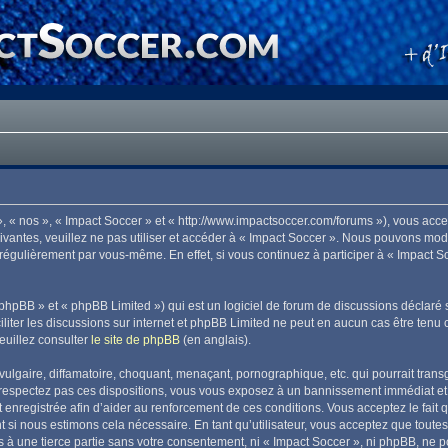
», « nos », « Impact Soccer » et « http://www.impactsoccer.com/forums »), vous acc
ivantes, veuillez ne pas utiliser et accéder à « Impact Soccer ». Nous pouvons mo
 régulièrement par vous-même. En effet, si vous continuez à participer à « Impact 
phpBB » et « phpBB Limited ») qui est un logiciel de forum de discussions déclaré 
aciliter les discussions sur internet et phpBB Limited ne peut en aucun cas être t
euillez consulter
le site de phpBB
(en anglais).
lgaire, diffamatoire, choquant, menaçant, pornographique, etc. qui pourrait transg
 respectez pas ces dispositions, vous vous exposez à un bannissement immédiat et déf
est enregistrée afin d’aider au renforcement de ces conditions. Vous acceptez le fait 
t si nous estimons cela nécessaire. En tant qu’utilisateur, vous acceptez que tout
 à une tierce partie sans votre consentement, ni « Impact Soccer », ni phpBB, ne 