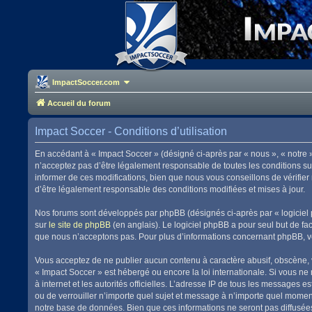
ImpactSoccer.com
Accueil du forum
Impact Soccer - Conditions d’utilisation
En accédant à « Impact Soccer » (désigné ci-après par « nous », « notre 
n’acceptez pas d’être légalement responsable de toutes les conditions su
informer de ces modifications, bien que nous vous conseillons de vérifier
d’être légalement responsable des conditions modifiées et mises à jour.
Nos forums sont développés par phpBB (désignés ci-après par « logiciel 
sur
le site de phpBB
(en anglais). Le logiciel phpBB a pour seul but de f
que nous n’acceptons pas. Pour plus d’informations concernant phpBB, v
Vous acceptez de ne publier aucun contenu à caractère abusif, obscène, vu
« Impact Soccer » est hébergé ou encore la loi internationale. Si vous ne
à internet et les autorités officielles. L’adresse IP de tous les messages 
ou de verrouiller n’importe quel sujet et message à n’importe quel momen
notre base de données. Bien que ces informations ne seront pas diffusées