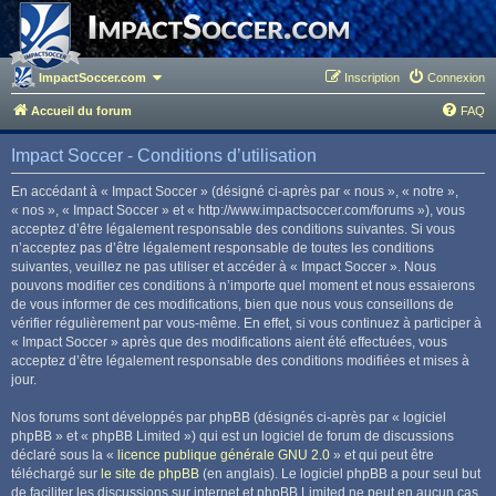
ImpactSoccer.com
Inscription
Connexion
Accueil du forum
FAQ
Impact Soccer - Conditions d’utilisation
En accédant à « Impact Soccer » (désigné ci-après par « nous », « notre »,
« nos », « Impact Soccer » et « http://www.impactsoccer.com/forums »), vous
acceptez d’être légalement responsable des conditions suivantes. Si vous
n’acceptez pas d’être légalement responsable de toutes les conditions
suivantes, veuillez ne pas utiliser et accéder à « Impact Soccer ». Nous
pouvons modifier ces conditions à n’importe quel moment et nous essaierons
de vous informer de ces modifications, bien que nous vous conseillons de
vérifier régulièrement par vous-même. En effet, si vous continuez à participer à
« Impact Soccer » après que des modifications aient été effectuées, vous
acceptez d’être légalement responsable des conditions modifiées et mises à
jour.
Nos forums sont développés par phpBB (désignés ci-après par « logiciel
phpBB » et « phpBB Limited ») qui est un logiciel de forum de discussions
déclaré sous la «
licence publique générale GNU 2.0
» et qui peut être
téléchargé sur
le site de phpBB
(en anglais). Le logiciel phpBB a pour seul but
de faciliter les discussions sur internet et phpBB Limited ne peut en aucun cas