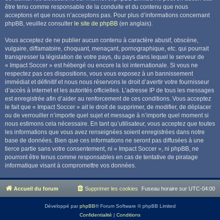
être tenu comme responsable de la conduite et du contenu que nous
acceptons et que nous n’acceptons pas. Pour plus d’informations concernant
phpBB, veuillez consulter
le site de phpBB
(en anglais).
Vous acceptez de ne publier aucun contenu à caractère abusif, obscène,
vulgaire, diffamatoire, choquant, menaçant, pornographique, etc. qui pourrait
transgresser la législation de votre pays, du pays dans lequel le serveur de
« Impact Soccer » est hébergé ou encore la loi internationale. Si vous ne
respectez pas ces dispositions, vous vous exposez à un bannissement
immédiat et définitif et nous nous réservons le droit d’avertir votre fournisseur
d’accès à internet et les autorités officielles. L’adresse IP de tous les messages
est enregistrée afin d’aider au renforcement de ces conditions. Vous acceptez
le fait que « Impact Soccer » ait le droit de supprimer, de modifier, de déplacer
ou de verrouiller n’importe quel sujet et message à n’importe quel moment si
nous estimons cela nécessaire. En tant qu’utilisateur, vous acceptez que toutes
les informations que vous avez renseignées soient enregistrées dans notre
base de données. Bien que ces informations ne seront pas diffusées à une
tierce partie sans votre consentement, ni « Impact Soccer », ni phpBB, ne
pourront être tenus comme responsables en cas de tentative de piratage
informatique visant à compromettre vos données.
Accueil du forum
Supprimer les cookies
Fuseau horaire sur
UTC-04:00
Développé par
phpBB
® Forum Software © phpBB Limited
Confidentialité
|
Conditions