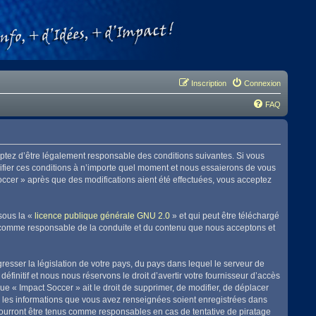
Inscription
Connexion
FAQ
eptez d’être légalement responsable des conditions suivantes. Si vous
difier ces conditions à n’importe quel moment et nous essaierons de vous
Soccer » après que des modifications aient été effectuées, vous acceptez
sous la «
licence publique générale GNU 2.0
» et qui peut être téléchargé
enu comme responsable de la conduite et du contenu que nous acceptons et
resser la législation de votre pays, du pays dans lequel le serveur de
initif et nous nous réservons le droit d’avertir votre fournisseur d’accès
que « Impact Soccer » ait le droit de supprimer, de modifier, de déplacer
es les informations que vous avez renseignées soient enregistrées dans
pourront être tenus comme responsables en cas de tentative de piratage