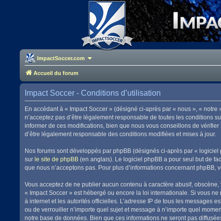
ImpactSoccer.com
Accueil du forum
Impact Soccer - Conditions d’utilisation
En accédant à « Impact Soccer » (désigné ci-après par « nous », « notre 
n’acceptez pas d’être légalement responsable de toutes les conditions su
informer de ces modifications, bien que nous vous conseillons de vérifier
d’être légalement responsable des conditions modifiées et mises à jour.
Nos forums sont développés par phpBB (désignés ci-après par « logiciel 
sur
le site de phpBB
(en anglais). Le logiciel phpBB a pour seul but de f
que nous n’acceptons pas. Pour plus d’informations concernant phpBB, v
Vous acceptez de ne publier aucun contenu à caractère abusif, obscène, vu
« Impact Soccer » est hébergé ou encore la loi internationale. Si vous ne
à internet et les autorités officielles. L’adresse IP de tous les messages 
ou de verrouiller n’importe quel sujet et message à n’importe quel momen
notre base de données. Bien que ces informations ne seront pas diffusées