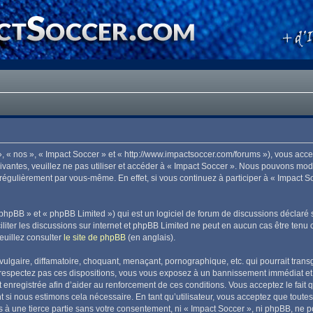
», « nos », « Impact Soccer » et « http://www.impactsoccer.com/forums »), vous acc
ivantes, veuillez ne pas utiliser et accéder à « Impact Soccer ». Nous pouvons mo
 régulièrement par vous-même. En effet, si vous continuez à participer à « Impact 
phpBB » et « phpBB Limited ») qui est un logiciel de forum de discussions déclaré 
aciliter les discussions sur internet et phpBB Limited ne peut en aucun cas être t
euillez consulter
le site de phpBB
(en anglais).
lgaire, diffamatoire, choquant, menaçant, pornographique, etc. qui pourrait transg
 respectez pas ces dispositions, vous vous exposez à un bannissement immédiat et déf
est enregistrée afin d’aider au renforcement de ces conditions. Vous acceptez le fait 
t si nous estimons cela nécessaire. En tant qu’utilisateur, vous acceptez que tout
 à une tierce partie sans votre consentement, ni « Impact Soccer », ni phpBB, ne 