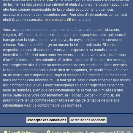
de faciliter les discussions sur internet et phpBB Limited ne peut en aucun cas
être tenu comme responsable de la conduite et du contenu que nous
acceptons et que nous n’acceptons pas. Pour plus d’informations concernant
phpBB, veuillez consulter
le site de phpBB
(en anglais).
Vous acceptez de ne publier aucun contenu à caractère abusif, obscène,
vulgaire, diffamatoire, choquant, menaçant, pornographique, etc. qui pourrait
transgresser la législation de votre pays, du pays dans lequel le serveur de
« Impact Soccer » est hébergé ou encore la loi internationale. Si vous ne
respectez pas ces dispositions, vous vous exposez à un bannissement
immédiat et définitif et nous nous réservons le droit d’avertir votre fournisseur
d’accès à internet et les autorités officielles. L’adresse IP de tous les messages
est enregistrée afin d’aider au renforcement de ces conditions. Vous acceptez
le fait que « Impact Soccer » ait le droit de supprimer, de modifier, de déplacer
ou de verrouiller n’importe quel sujet et message à n’importe quel moment si
nous estimons cela nécessaire. En tant qu’utilisateur, vous acceptez que toutes
les informations que vous avez renseignées soient enregistrées dans notre
base de données. Bien que ces informations ne seront pas diffusées à une
tierce partie sans votre consentement, ni « Impact Soccer », ni phpBB, ne
pourront être tenus comme responsables en cas de tentative de piratage
informatique visant à compromettre vos données.
Accueil du forum
Supprimer les cookies
Fuseau horaire sur
UTC-04:00