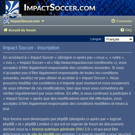
ImpactSoccer.com
Connexion
Accueil du forum
FAQ
Langue :
Impact Soccer - Inscription
En accédant à « Impact Soccer » (désigné ci-après par « nous », « notre »,
« nos », « Impact Soccer » et « http://www.impactsoccer.com/forums »), vous
acceptez d’être légalement responsable des conditions suivantes. Si vous
n’acceptez pas d’être légalement responsable de toutes les conditions
suivantes, veuillez ne pas utiliser et accéder à « Impact Soccer ». Nous
pouvons modifier ces conditions à n’importe quel moment et nous essaierons
de vous informer de ces modifications, bien que nous vous conseillons de
vérifier régulièrement par vous-même. En effet, si vous continuez à participer à
« Impact Soccer » après que des modifications aient été effectuées, vous
acceptez d’être légalement responsable des conditions modifiées et mises à
jour.
Nos forums sont développés par phpBB (désignés ci-après par « logiciel
phpBB » et « phpBB Limited ») qui est un logiciel de forum de discussions
déclaré sous la «
licence publique générale GNU 2.0
» et qui peut être
téléchargé sur
le site de phpBB
(en anglais). Le logiciel phpBB a pour seul but