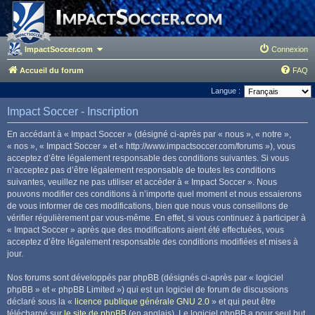
ImpactSoccer.com
Connexion
Accueil du forum
FAQ
Langue :
Impact Soccer - Inscription
En accédant à « Impact Soccer » (désigné ci-après par « nous », « notre »,
« nos », « Impact Soccer » et « http://www.impactsoccer.com/forums »), vous
acceptez d’être légalement responsable des conditions suivantes. Si vous
n’acceptez pas d’être légalement responsable de toutes les conditions
suivantes, veuillez ne pas utiliser et accéder à « Impact Soccer ». Nous
pouvons modifier ces conditions à n’importe quel moment et nous essaierons
de vous informer de ces modifications, bien que nous vous conseillons de
vérifier régulièrement par vous-même. En effet, si vous continuez à participer à
« Impact Soccer » après que des modifications aient été effectuées, vous
acceptez d’être légalement responsable des conditions modifiées et mises à
jour.
Nos forums sont développés par phpBB (désignés ci-après par « logiciel
phpBB » et « phpBB Limited ») qui est un logiciel de forum de discussions
déclaré sous la «
licence publique générale GNU 2.0
» et qui peut être
téléchargé sur
le site de phpBB
(en anglais). Le logiciel phpBB a pour seul but