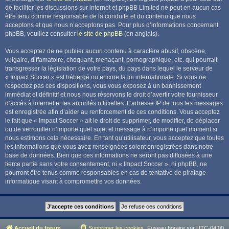
de faciliter les discussions sur internet et phpBB Limited ne peut en aucun cas
être tenu comme responsable de la conduite et du contenu que nous
acceptons et que nous n’acceptons pas. Pour plus d’informations concernant
phpBB, veuillez consulter
le site de phpBB
(en anglais).
Vous acceptez de ne publier aucun contenu à caractère abusif, obscène,
vulgaire, diffamatoire, choquant, menaçant, pornographique, etc. qui pourrait
transgresser la législation de votre pays, du pays dans lequel le serveur de
« Impact Soccer » est hébergé ou encore la loi internationale. Si vous ne
respectez pas ces dispositions, vous vous exposez à un bannissement
immédiat et définitif et nous nous réservons le droit d’avertir votre fournisseur
d’accès à internet et les autorités officielles. L’adresse IP de tous les messages
est enregistrée afin d’aider au renforcement de ces conditions. Vous acceptez
le fait que « Impact Soccer » ait le droit de supprimer, de modifier, de déplacer
ou de verrouiller n’importe quel sujet et message à n’importe quel moment si
nous estimons cela nécessaire. En tant qu’utilisateur, vous acceptez que toutes
les informations que vous avez renseignées soient enregistrées dans notre
base de données. Bien que ces informations ne seront pas diffusées à une
tierce partie sans votre consentement, ni « Impact Soccer », ni phpBB, ne
pourront être tenus comme responsables en cas de tentative de piratage
informatique visant à compromettre vos données.
Accueil du forum
Supprimer les cookies
Fuseau horaire sur
UTC-04:00