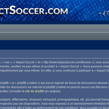
», « nos », « Impact Soccer » et « http://www.impactsoccer.com/forums »), vous acc
ivantes, veuillez ne pas utiliser et accéder à « Impact Soccer ». Nous pouvons mo
 régulièrement par vous-même. En effet, si vous continuez à participer à « Impact 
phpBB » et « phpBB Limited ») qui est un logiciel de forum de discussions déclaré 
aciliter les discussions sur internet et phpBB Limited ne peut en aucun cas être t
euillez consulter
le site de phpBB
(en anglais).
lgaire, diffamatoire, choquant, menaçant, pornographique, etc. qui pourrait transg
 respectez pas ces dispositions, vous vous exposez à un bannissement immédiat et déf
est enregistrée afin d’aider au renforcement de ces conditions. Vous acceptez le fait 