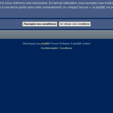
t si nous estimons cela nécessaire. En tant qu’utilisateur, vous acceptez que tout
 à une tierce partie sans votre consentement, ni « Impact Soccer », ni phpBB, ne 
Développé par
phpBB
® Forum Software © phpBB Limited
Confidentialité
|
Conditions