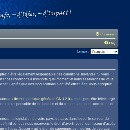
Connexion
FAQ
Langue :
eptez d’être légalement responsable des conditions suivantes. Si vous
difier ces conditions à n’importe quel moment et nous essaierons de vous
Soccer » après que des modifications aient été effectuées, vous acceptez
sous la «
licence publique générale GNU 2.0
» et qui peut être téléchargé
enu comme responsable de la conduite et du contenu que nous acceptons et
resser la législation de votre pays, du pays dans lequel le serveur de
initif et nous nous réservons le droit d’avertir votre fournisseur d’accès
que « Impact Soccer » ait le droit de supprimer, de modifier, de déplacer