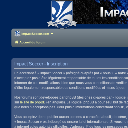
ImpactSoccer.com
Accueil du forum
Impact Soccer - Inscription
En accédant à « Impact Soccer » (désigné ci-après par « nous », « notre 
n’acceptez pas d’être légalement responsable de toutes les conditions su
informer de ces modifications, bien que nous vous conseillons de vérifier
d’être légalement responsable des conditions modifiées et mises à jour.
Nos forums sont développés par phpBB (désignés ci-après par « logiciel 
sur
le site de phpBB
(en anglais). Le logiciel phpBB a pour seul but de f
que nous n’acceptons pas. Pour plus d’informations concernant phpBB, v
Vous acceptez de ne publier aucun contenu à caractère abusif, obscène, vu
« Impact Soccer » est hébergé ou encore la loi internationale. Si vous ne
à internet et les autorités officielles. L’adresse IP de tous les messages 