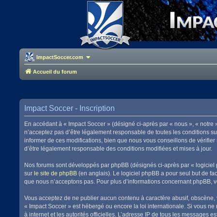
ImpactSoccer.com
Accueil du forum
Impact Soccer - Inscription
En accédant à « Impact Soccer » (désigné ci-après par « nous », « notre 
n’acceptez pas d’être légalement responsable de toutes les conditions su
informer de ces modifications, bien que nous vous conseillons de vérifier
d’être légalement responsable des conditions modifiées et mises à jour.
Nos forums sont développés par phpBB (désignés ci-après par « logiciel 
sur
le site de phpBB
(en anglais). Le logiciel phpBB a pour seul but de f
que nous n’acceptons pas. Pour plus d’informations concernant phpBB, v
Vous acceptez de ne publier aucun contenu à caractère abusif, obscène, vu
« Impact Soccer » est hébergé ou encore la loi internationale. Si vous ne
à internet et les autorités officielles. L’adresse IP de tous les messages 