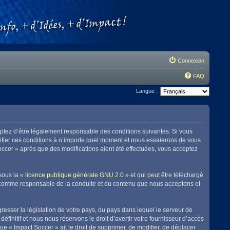
Connexion
FAQ
Langue :
eptez d’être légalement responsable des conditions suivantes. Si vous
difier ces conditions à n’importe quel moment et nous essaierons de vous
Soccer » après que des modifications aient été effectuées, vous acceptez
sous la «
licence publique générale GNU 2.0
» et qui peut être téléchargé
enu comme responsable de la conduite et du contenu que nous acceptons et
resser la législation de votre pays, du pays dans lequel le serveur de
initif et nous nous réservons le droit d’avertir votre fournisseur d’accès
que « Impact Soccer » ait le droit de supprimer, de modifier, de déplacer