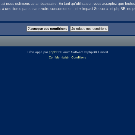
t si nous estimons cela nécessaire. En tant qu’utilisateur, vous acceptez que tout
 à une tierce partie sans votre consentement, ni « Impact Soccer », ni phpBB, ne 
Développé par
phpBB
® Forum Software © phpBB Limited
Confidentialité
|
Conditions