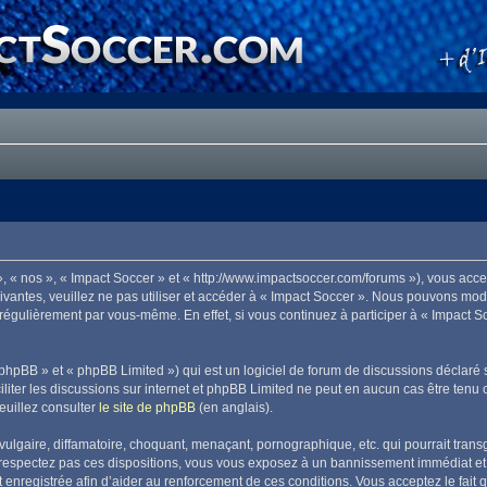
», « nos », « Impact Soccer » et « http://www.impactsoccer.com/forums »), vous acc
ivantes, veuillez ne pas utiliser et accéder à « Impact Soccer ». Nous pouvons mo
 régulièrement par vous-même. En effet, si vous continuez à participer à « Impact 
phpBB » et « phpBB Limited ») qui est un logiciel de forum de discussions déclaré 
aciliter les discussions sur internet et phpBB Limited ne peut en aucun cas être t
euillez consulter
le site de phpBB
(en anglais).
lgaire, diffamatoire, choquant, menaçant, pornographique, etc. qui pourrait transg
 respectez pas ces dispositions, vous vous exposez à un bannissement immédiat et déf
est enregistrée afin d’aider au renforcement de ces conditions. Vous acceptez le fait 