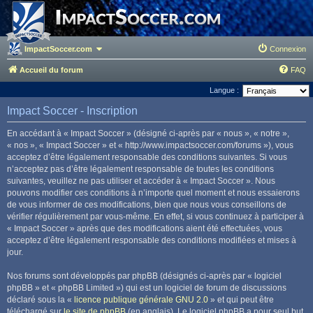
ImpactSoccer.com
Connexion
Accueil du forum
FAQ
Langue :
Impact Soccer - Inscription
En accédant à « Impact Soccer » (désigné ci-après par « nous », « notre »,
« nos », « Impact Soccer » et « http://www.impactsoccer.com/forums »), vous
acceptez d’être légalement responsable des conditions suivantes. Si vous
n’acceptez pas d’être légalement responsable de toutes les conditions
suivantes, veuillez ne pas utiliser et accéder à « Impact Soccer ». Nous
pouvons modifier ces conditions à n’importe quel moment et nous essaierons
de vous informer de ces modifications, bien que nous vous conseillons de
vérifier régulièrement par vous-même. En effet, si vous continuez à participer à
« Impact Soccer » après que des modifications aient été effectuées, vous
acceptez d’être légalement responsable des conditions modifiées et mises à
jour.
Nos forums sont développés par phpBB (désignés ci-après par « logiciel
phpBB » et « phpBB Limited ») qui est un logiciel de forum de discussions
déclaré sous la «
licence publique générale GNU 2.0
» et qui peut être
téléchargé sur
le site de phpBB
(en anglais). Le logiciel phpBB a pour seul but