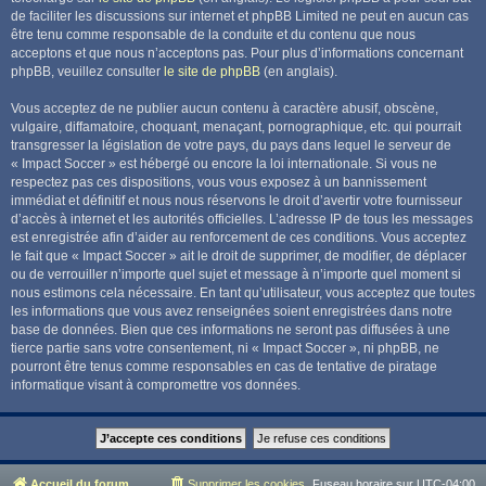
de faciliter les discussions sur internet et phpBB Limited ne peut en aucun cas
être tenu comme responsable de la conduite et du contenu que nous
acceptons et que nous n’acceptons pas. Pour plus d’informations concernant
phpBB, veuillez consulter
le site de phpBB
(en anglais).
Vous acceptez de ne publier aucun contenu à caractère abusif, obscène,
vulgaire, diffamatoire, choquant, menaçant, pornographique, etc. qui pourrait
transgresser la législation de votre pays, du pays dans lequel le serveur de
« Impact Soccer » est hébergé ou encore la loi internationale. Si vous ne
respectez pas ces dispositions, vous vous exposez à un bannissement
immédiat et définitif et nous nous réservons le droit d’avertir votre fournisseur
d’accès à internet et les autorités officielles. L’adresse IP de tous les messages
est enregistrée afin d’aider au renforcement de ces conditions. Vous acceptez
le fait que « Impact Soccer » ait le droit de supprimer, de modifier, de déplacer
ou de verrouiller n’importe quel sujet et message à n’importe quel moment si
nous estimons cela nécessaire. En tant qu’utilisateur, vous acceptez que toutes
les informations que vous avez renseignées soient enregistrées dans notre
base de données. Bien que ces informations ne seront pas diffusées à une
tierce partie sans votre consentement, ni « Impact Soccer », ni phpBB, ne
pourront être tenus comme responsables en cas de tentative de piratage
informatique visant à compromettre vos données.
Accueil du forum
Supprimer les cookies
Fuseau horaire sur
UTC-04:00