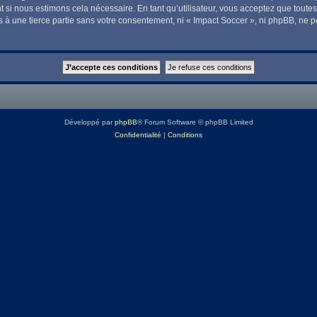
t si nous estimons cela nécessaire. En tant qu’utilisateur, vous acceptez que tout
 à une tierce partie sans votre consentement, ni « Impact Soccer », ni phpBB, ne 
Développé par
phpBB
® Forum Software © phpBB Limited
Confidentialité
|
Conditions