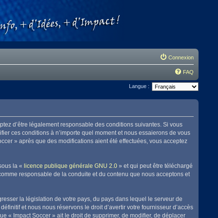
Connexion
FAQ
Langue :
eptez d’être légalement responsable des conditions suivantes. Si vous
difier ces conditions à n’importe quel moment et nous essaierons de vous
Soccer » après que des modifications aient été effectuées, vous acceptez
sous la «
licence publique générale GNU 2.0
» et qui peut être téléchargé
enu comme responsable de la conduite et du contenu que nous acceptons et
resser la législation de votre pays, du pays dans lequel le serveur de
initif et nous nous réservons le droit d’avertir votre fournisseur d’accès
que « Impact Soccer » ait le droit de supprimer, de modifier, de déplacer