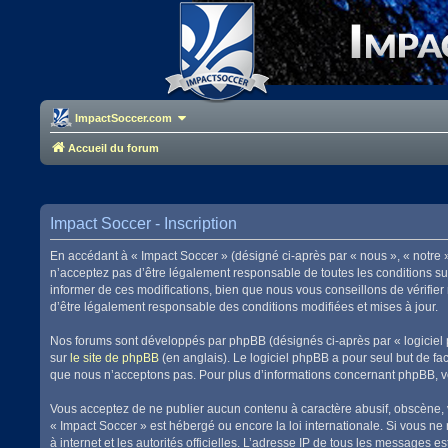
ImpactSoccer.com
Accueil du forum
Impact Soccer - Inscription
En accédant à « Impact Soccer » (désigné ci-après par « nous », « notre 
n’acceptez pas d’être légalement responsable de toutes les conditions su
informer de ces modifications, bien que nous vous conseillons de vérifier
d’être légalement responsable des conditions modifiées et mises à jour.
Nos forums sont développés par phpBB (désignés ci-après par « logiciel 
sur
le site de phpBB
(en anglais). Le logiciel phpBB a pour seul but de f
que nous n’acceptons pas. Pour plus d’informations concernant phpBB, v
Vous acceptez de ne publier aucun contenu à caractère abusif, obscène, vu
« Impact Soccer » est hébergé ou encore la loi internationale. Si vous ne
à internet et les autorités officielles. L’adresse IP de tous les messages 