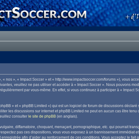
», « nos », « Impact Soccer » et « http://www.impactsoccer.com/forums »), vous acc
ivantes, veuillez ne pas utiliser et accéder à « Impact Soccer ». Nous pouvons mo
 régulièrement par vous-même. En effet, si vous continuez à participer à « Impact 
phpBB » et « phpBB Limited ») qui est un logiciel de forum de discussions déclaré 
aciliter les discussions sur internet et phpBB Limited ne peut en aucun cas être t
euillez consulter
le site de phpBB
(en anglais).
lgaire, diffamatoire, choquant, menaçant, pornographique, etc. qui pourrait transg
 respectez pas ces dispositions, vous vous exposez à un bannissement immédiat et déf
est enregistrée afin d’aider au renforcement de ces conditions. Vous acceptez le fait 