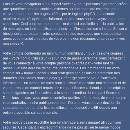
Lors de votre navigation sur « Impact Soccer », nous pouvons également créer
une quatrième sorte de cookies, externes au document qui est prévu pour
couvrir uniquement les pages créées par le logiciel phpBB. La seconde
manière est de récupérer les informations que vous nous envoyez et que nous
collectons. Ceci peut correspondre — mais n’est pas limité à — la publication
de messages en tant qu’utilisateur anonyme, l’inscription sur « Impact Soccer »
(désignée ci-après par « votre compte ») et les messages que vous publiez
après votre inscription et lors de votre connexion (désignés ci-après par « vos
messages »).
Votre compte contiendra au minimum un identifiant unique (désigné ci-après
par « votre nom d’utilisateur ») et un mot de passe personnel vous permettant
de vous connecter à votre compte (désigné ci-après par « votre mot de
passe ») et une adresse de courriel personnelle. Les informations de votre
compte sur « Impact Soccer » sont protégées par les lois de protection des
données applicables dans le pays qui héberge notre serveur. Toutes les
informations, en-dehors de votre nom d’utilisateur, de votre mot de passe et de
votre adresse de courriel requis par « Impact Soccer » durant votre inscription,
sont obligatoires ou facultatives, à la seule discrétion de « Impact Soccer ».
Dans tous les cas, vous pouvez contrôler quelles informations de votre compte
vous souhaitez rendre publiques ou non. De plus, vous pouvez décider de
vous abonner ou non à la liste de diffusion du logiciel phpBB depuis une
option disponible sur votre compte.
Votre mot de passe est chiffré (par un chiffrage à sens unique) afin qu’il soit
sécurisé. Cependant, il est recommandé de ne pas utiliser le même mot de