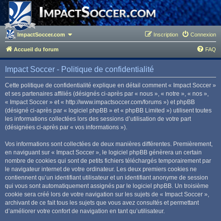
ImpactSoccer.com
Inscription
Connexion
Accueil du forum
FAQ
Impact Soccer - Politique de confidentialité
Cette politique de confidentialité explique en détail comment « Impact Soccer »
et ses partenaires affiliés (désignés ci-après par « nous », « notre », « nos »,
« Impact Soccer » et « http://www.impactsoccer.com/forums ») et phpBB
(désigné ci-après par « logiciel phpBB » et « phpBB Limited ») utilisent toutes
les informations collectées lors des sessions d’utilisation de votre part
(désignées ci-après par « vos informations »).
Vos informations sont collectées de deux manières différentes. Premièrement,
en naviguant sur « Impact Soccer », le logiciel phpBB génèrera un certain
nombre de cookies qui sont de petits fichiers téléchargés temporairement par
le navigateur internet de votre ordinateur. Les deux premiers cookies ne
contiennent qu’un identifiant utilisateur et un identifiant anonyme de session
qui vous sont automatiquement assignés par le logiciel phpBB. Un troisième
cookie sera créé lors de votre navigation sur les sujets de « Impact Soccer »,
archivant de ce fait tous les sujets que vous avez consultés et permettant
d’améliorer votre confort de navigation en tant qu’utilisateur.