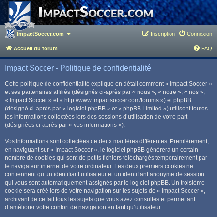
ImpactSoccer.com
Inscription
Connexion
Accueil du forum
FAQ
Impact Soccer - Politique de confidentialité
Cette politique de confidentialité explique en détail comment « Impact Soccer »
et ses partenaires affiliés (désignés ci-après par « nous », « notre », « nos »,
« Impact Soccer » et « http://www.impactsoccer.com/forums ») et phpBB
(désigné ci-après par « logiciel phpBB » et « phpBB Limited ») utilisent toutes
les informations collectées lors des sessions d’utilisation de votre part
(désignées ci-après par « vos informations »).
Vos informations sont collectées de deux manières différentes. Premièrement,
en naviguant sur « Impact Soccer », le logiciel phpBB génèrera un certain
nombre de cookies qui sont de petits fichiers téléchargés temporairement par
le navigateur internet de votre ordinateur. Les deux premiers cookies ne
contiennent qu’un identifiant utilisateur et un identifiant anonyme de session
qui vous sont automatiquement assignés par le logiciel phpBB. Un troisième
cookie sera créé lors de votre navigation sur les sujets de « Impact Soccer »,
archivant de ce fait tous les sujets que vous avez consultés et permettant
d’améliorer votre confort de navigation en tant qu’utilisateur.