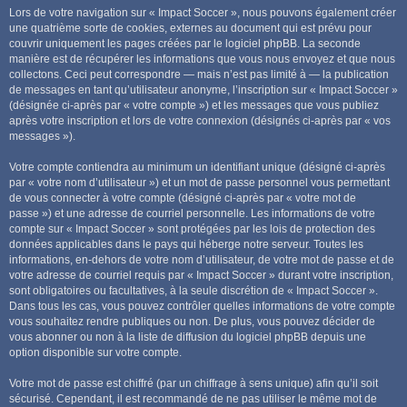
Lors de votre navigation sur « Impact Soccer », nous pouvons également créer
une quatrième sorte de cookies, externes au document qui est prévu pour
couvrir uniquement les pages créées par le logiciel phpBB. La seconde
manière est de récupérer les informations que vous nous envoyez et que nous
collectons. Ceci peut correspondre — mais n’est pas limité à — la publication
de messages en tant qu’utilisateur anonyme, l’inscription sur « Impact Soccer »
(désignée ci-après par « votre compte ») et les messages que vous publiez
après votre inscription et lors de votre connexion (désignés ci-après par « vos
messages »).
Votre compte contiendra au minimum un identifiant unique (désigné ci-après
par « votre nom d’utilisateur ») et un mot de passe personnel vous permettant
de vous connecter à votre compte (désigné ci-après par « votre mot de
passe ») et une adresse de courriel personnelle. Les informations de votre
compte sur « Impact Soccer » sont protégées par les lois de protection des
données applicables dans le pays qui héberge notre serveur. Toutes les
informations, en-dehors de votre nom d’utilisateur, de votre mot de passe et de
votre adresse de courriel requis par « Impact Soccer » durant votre inscription,
sont obligatoires ou facultatives, à la seule discrétion de « Impact Soccer ».
Dans tous les cas, vous pouvez contrôler quelles informations de votre compte
vous souhaitez rendre publiques ou non. De plus, vous pouvez décider de
vous abonner ou non à la liste de diffusion du logiciel phpBB depuis une
option disponible sur votre compte.
Votre mot de passe est chiffré (par un chiffrage à sens unique) afin qu’il soit
sécurisé. Cependant, il est recommandé de ne pas utiliser le même mot de