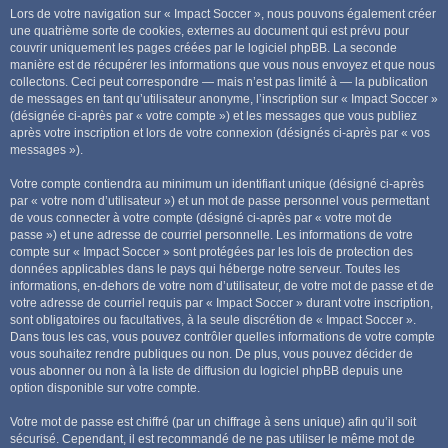
Lors de votre navigation sur « Impact Soccer », nous pouvons également créer
une quatrième sorte de cookies, externes au document qui est prévu pour
couvrir uniquement les pages créées par le logiciel phpBB. La seconde
manière est de récupérer les informations que vous nous envoyez et que nous
collectons. Ceci peut correspondre — mais n’est pas limité à — la publication
de messages en tant qu’utilisateur anonyme, l’inscription sur « Impact Soccer »
(désignée ci-après par « votre compte ») et les messages que vous publiez
après votre inscription et lors de votre connexion (désignés ci-après par « vos
messages »).
Votre compte contiendra au minimum un identifiant unique (désigné ci-après
par « votre nom d’utilisateur ») et un mot de passe personnel vous permettant
de vous connecter à votre compte (désigné ci-après par « votre mot de
passe ») et une adresse de courriel personnelle. Les informations de votre
compte sur « Impact Soccer » sont protégées par les lois de protection des
données applicables dans le pays qui héberge notre serveur. Toutes les
informations, en-dehors de votre nom d’utilisateur, de votre mot de passe et de
votre adresse de courriel requis par « Impact Soccer » durant votre inscription,
sont obligatoires ou facultatives, à la seule discrétion de « Impact Soccer ».
Dans tous les cas, vous pouvez contrôler quelles informations de votre compte
vous souhaitez rendre publiques ou non. De plus, vous pouvez décider de
vous abonner ou non à la liste de diffusion du logiciel phpBB depuis une
option disponible sur votre compte.
Votre mot de passe est chiffré (par un chiffrage à sens unique) afin qu’il soit
sécurisé. Cependant, il est recommandé de ne pas utiliser le même mot de