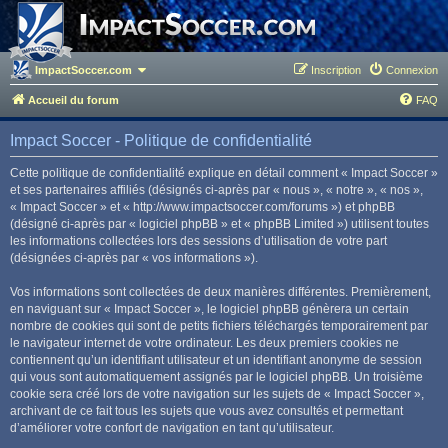
ImpactSoccer.com
Inscription
Connexion
Accueil du forum
FAQ
Impact Soccer - Politique de confidentialité
Cette politique de confidentialité explique en détail comment « Impact Soccer »
et ses partenaires affiliés (désignés ci-après par « nous », « notre », « nos »,
« Impact Soccer » et « http://www.impactsoccer.com/forums ») et phpBB
(désigné ci-après par « logiciel phpBB » et « phpBB Limited ») utilisent toutes
les informations collectées lors des sessions d’utilisation de votre part
(désignées ci-après par « vos informations »).
Vos informations sont collectées de deux manières différentes. Premièrement,
en naviguant sur « Impact Soccer », le logiciel phpBB génèrera un certain
nombre de cookies qui sont de petits fichiers téléchargés temporairement par
le navigateur internet de votre ordinateur. Les deux premiers cookies ne
contiennent qu’un identifiant utilisateur et un identifiant anonyme de session
qui vous sont automatiquement assignés par le logiciel phpBB. Un troisième
cookie sera créé lors de votre navigation sur les sujets de « Impact Soccer »,
archivant de ce fait tous les sujets que vous avez consultés et permettant
d’améliorer votre confort de navigation en tant qu’utilisateur.