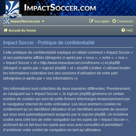
ImpactSoccer.com
Inscription
Connexion
Accueil du forum
FAQ
Impact Soccer - Politique de confidentialité
Cette politique de confidentialité explique en détail comment « Impact Soccer »
et ses partenaires affiliés (désignés ci-après par « nous », « notre », « nos »,
« Impact Soccer » et « http://www.impactsoccer.com/forums ») et phpBB
(désigné ci-après par « logiciel phpBB » et « phpBB Limited ») utilisent toutes
les informations collectées lors des sessions d’utilisation de votre part
(désignées ci-après par « vos informations »).
Vos informations sont collectées de deux manières différentes. Premièrement,
en naviguant sur « Impact Soccer », le logiciel phpBB génèrera un certain
nombre de cookies qui sont de petits fichiers téléchargés temporairement par
le navigateur internet de votre ordinateur. Les deux premiers cookies ne
contiennent qu’un identifiant utilisateur et un identifiant anonyme de session
qui vous sont automatiquement assignés par le logiciel phpBB. Un troisième
cookie sera créé lors de votre navigation sur les sujets de « Impact Soccer »,
archivant de ce fait tous les sujets que vous avez consultés et permettant
d’améliorer votre confort de navigation en tant qu’utilisateur.