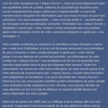
Lors de votre navigation sur « Impact Soccer », nous pouvons également créer
une quatrième sorte de cookies, externes au document qui est prévu pour
couvrir uniquement les pages créées par le logiciel phpBB. La seconde
manière est de récupérer les informations que vous nous envoyez et que nous
collectons. Ceci peut correspondre — mais n’est pas limité à — la publication
de messages en tant qu’utilisateur anonyme, l’inscription sur « Impact Soccer »
(désignée ci-après par « votre compte ») et les messages que vous publiez
après votre inscription et lors de votre connexion (désignés ci-après par « vos
messages »).
Votre compte contiendra au minimum un identifiant unique (désigné ci-après
par « votre nom d’utilisateur ») et un mot de passe personnel vous permettant
de vous connecter à votre compte (désigné ci-après par « votre mot de
passe ») et une adresse de courriel personnelle. Les informations de votre
compte sur « Impact Soccer » sont protégées par les lois de protection des
données applicables dans le pays qui héberge notre serveur. Toutes les
informations, en-dehors de votre nom d’utilisateur, de votre mot de passe et de
votre adresse de courriel requis par « Impact Soccer » durant votre inscription,
sont obligatoires ou facultatives, à la seule discrétion de « Impact Soccer ».
Dans tous les cas, vous pouvez contrôler quelles informations de votre compte
vous souhaitez rendre publiques ou non. De plus, vous pouvez décider de
vous abonner ou non à la liste de diffusion du logiciel phpBB depuis une
option disponible sur votre compte.
Votre mot de passe est chiffré (par un chiffrage à sens unique) afin qu’il soit
sécurisé. Cependant, il est recommandé de ne pas utiliser le même mot de