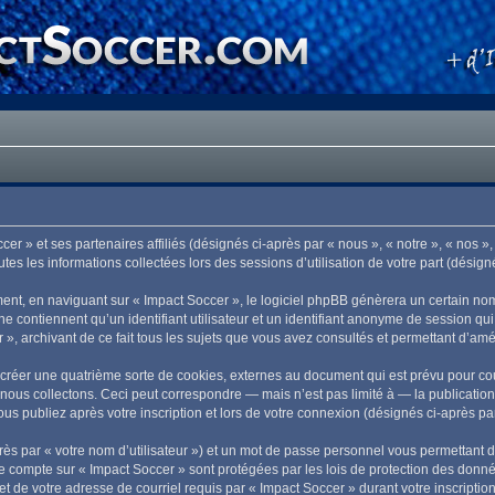
cer » et ses partenaires affiliés (désignés ci-après par « nous », « notre », « nos
utes les informations collectées lors des sessions d’utilisation de votre part (désign
ent, en naviguant sur « Impact Soccer », le logiciel phpBB génèrera un certain nom
 ne contiennent qu’un identifiant utilisateur et un identifiant anonyme de session 
 », archivant de ce fait tous les sujets que vous avez consultés et permettant d’améli
créer une quatrième sorte de cookies, externes au document qui est prévu pour co
ous collectons. Ceci peut correspondre — mais n’est pas limité à — la publication 
us publiez après votre inscription et lors de votre connexion (désignés ci-après p
ès par « votre nom d’utilisateur ») et un mot de passe personnel vous permettant 
re compte sur « Impact Soccer » sont protégées par les lois de protection des donn
t de votre adresse de courriel requis par « Impact Soccer » durant votre inscription,