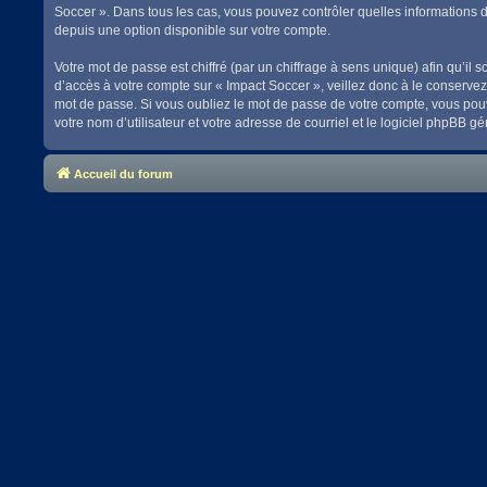
Soccer ». Dans tous les cas, vous pouvez contrôler quelles informations 
depuis une option disponible sur votre compte.
Votre mot de passe est chiffré (par un chiffrage à sens unique) afin qu’il
d’accès à votre compte sur « Impact Soccer », veillez donc à le conserve
mot de passe. Si vous oubliez le mot de passe de votre compte, vous pouve
votre nom d’utilisateur et votre adresse de courriel et le logiciel phpBB
Accueil du forum