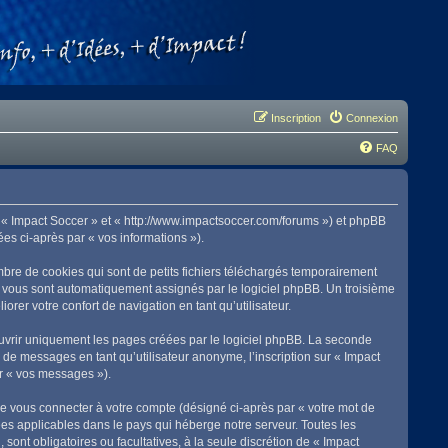
Inscription
Connexion
FAQ
 », « Impact Soccer » et « http://www.impactsoccer.com/forums ») et phpBB
ées ci-après par « vos informations »).
bre de cookies qui sont de petits fichiers téléchargés temporairement
qui vous sont automatiquement assignés par le logiciel phpBB. Un troisième
orer votre confort de navigation en tant qu’utilisateur.
uvrir uniquement les pages créées par le logiciel phpBB. La seconde
de messages en tant qu’utilisateur anonyme, l’inscription sur « Impact
ar « vos messages »).
de vous connecter à votre compte (désigné ci-après par « votre mot de
ées applicables dans le pays qui héberge notre serveur. Toutes les
 sont obligatoires ou facultatives, à la seule discrétion de « Impact