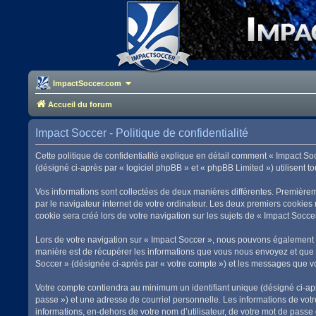
ImpactSoccer.com
Accueil du forum
Impact Soccer - Politique de confidentialité
Cette politique de confidentialité explique en détail comment « Impact Soc
(désigné ci-après par « logiciel phpBB » et « phpBB Limited ») utilisent to
Vos informations sont collectées de deux manières différentes. Premièrem
par le navigateur internet de votre ordinateur. Les deux premiers cookies
cookie sera créé lors de votre navigation sur les sujets de « Impact Soccer
Lors de votre navigation sur « Impact Soccer », nous pouvons également 
manière est de récupérer les informations que vous nous envoyez et que n
Soccer » (désignée ci-après par « votre compte ») et les messages que vo
Votre compte contiendra au minimum un identifiant unique (désigné ci-apr
passe ») et une adresse de courriel personnelle. Les informations de vot
informations, en-dehors de votre nom d’utilisateur, de votre mot de passe e