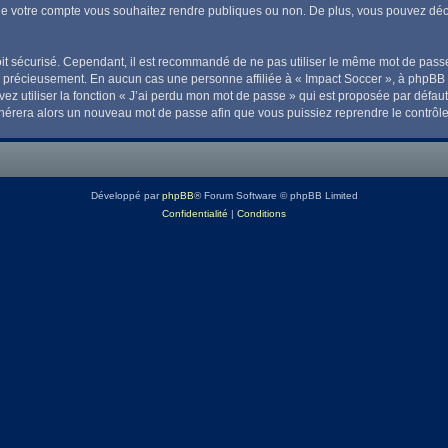
de votre compte vous souhaitez rendre publiques ou non. De plus, vous pouvez déci
 soit sécurisé. Cependant, il est recommandé de ne pas utiliser le même mot de passe
z précieusement. En aucun cas une personne affiliée à « Impact Soccer », à phpBB 
z utiliser la fonction « J’ai perdu mon mot de passe » qui est proposée par défaut
 générera alors un nouveau mot de passe afin que vous puissiez reprendre le contrôl
Développé par
phpBB
® Forum Software © phpBB Limited
Confidentialité
|
Conditions