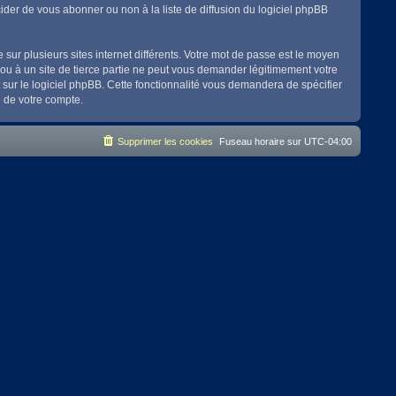
der de vous abonner ou non à la liste de diffusion du logiciel phpBB
 sur plusieurs sites internet différents. Votre mot de passe est le moyen
ou à un site de tierce partie ne peut vous demander légitimement votre
 sur le logiciel phpBB. Cette fonctionnalité vous demandera de spécifier
e de votre compte.
Supprimer les cookies
Fuseau horaire sur
UTC-04:00