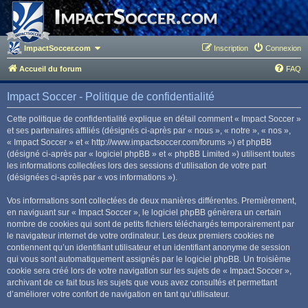
ImpactSoccer.com
Inscription
Connexion
Accueil du forum
FAQ
Impact Soccer - Politique de confidentialité
Cette politique de confidentialité explique en détail comment « Impact Soccer »
et ses partenaires affiliés (désignés ci-après par « nous », « notre », « nos »,
« Impact Soccer » et « http://www.impactsoccer.com/forums ») et phpBB
(désigné ci-après par « logiciel phpBB » et « phpBB Limited ») utilisent toutes
les informations collectées lors des sessions d’utilisation de votre part
(désignées ci-après par « vos informations »).
Vos informations sont collectées de deux manières différentes. Premièrement,
en naviguant sur « Impact Soccer », le logiciel phpBB génèrera un certain
nombre de cookies qui sont de petits fichiers téléchargés temporairement par
le navigateur internet de votre ordinateur. Les deux premiers cookies ne
contiennent qu’un identifiant utilisateur et un identifiant anonyme de session
qui vous sont automatiquement assignés par le logiciel phpBB. Un troisième
cookie sera créé lors de votre navigation sur les sujets de « Impact Soccer »,
archivant de ce fait tous les sujets que vous avez consultés et permettant
d’améliorer votre confort de navigation en tant qu’utilisateur.