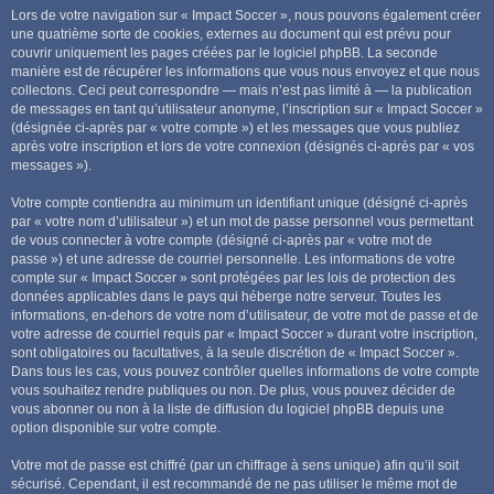
Lors de votre navigation sur « Impact Soccer », nous pouvons également créer
une quatrième sorte de cookies, externes au document qui est prévu pour
couvrir uniquement les pages créées par le logiciel phpBB. La seconde
manière est de récupérer les informations que vous nous envoyez et que nous
collectons. Ceci peut correspondre — mais n’est pas limité à — la publication
de messages en tant qu’utilisateur anonyme, l’inscription sur « Impact Soccer »
(désignée ci-après par « votre compte ») et les messages que vous publiez
après votre inscription et lors de votre connexion (désignés ci-après par « vos
messages »).
Votre compte contiendra au minimum un identifiant unique (désigné ci-après
par « votre nom d’utilisateur ») et un mot de passe personnel vous permettant
de vous connecter à votre compte (désigné ci-après par « votre mot de
passe ») et une adresse de courriel personnelle. Les informations de votre
compte sur « Impact Soccer » sont protégées par les lois de protection des
données applicables dans le pays qui héberge notre serveur. Toutes les
informations, en-dehors de votre nom d’utilisateur, de votre mot de passe et de
votre adresse de courriel requis par « Impact Soccer » durant votre inscription,
sont obligatoires ou facultatives, à la seule discrétion de « Impact Soccer ».
Dans tous les cas, vous pouvez contrôler quelles informations de votre compte
vous souhaitez rendre publiques ou non. De plus, vous pouvez décider de
vous abonner ou non à la liste de diffusion du logiciel phpBB depuis une
option disponible sur votre compte.
Votre mot de passe est chiffré (par un chiffrage à sens unique) afin qu’il soit
sécurisé. Cependant, il est recommandé de ne pas utiliser le même mot de