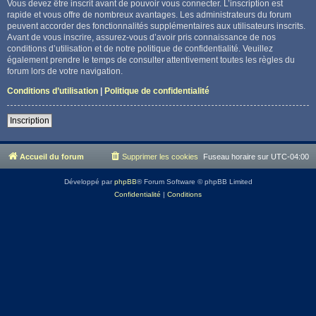
Vous devez être inscrit avant de pouvoir vous connecter. L’inscription est
rapide et vous offre de nombreux avantages. Les administrateurs du forum
peuvent accorder des fonctionnalités supplémentaires aux utilisateurs inscrits.
Avant de vous inscrire, assurez-vous d’avoir pris connaissance de nos
conditions d’utilisation et de notre politique de confidentialité. Veuillez
également prendre le temps de consulter attentivement toutes les règles du
forum lors de votre navigation.
Conditions d’utilisation
|
Politique de confidentialité
Inscription
Accueil du forum
Supprimer les cookies
Fuseau horaire sur
UTC-04:00
Développé par
phpBB
® Forum Software © phpBB Limited
Confidentialité
|
Conditions