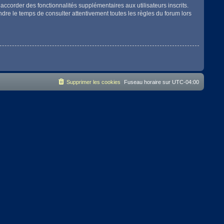
accorder des fonctionnalités supplémentaires aux utilisateurs inscrits.
endre le temps de consulter attentivement toutes les règles du forum lors
Supprimer les cookies
Fuseau horaire sur
UTC-04:00