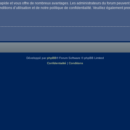
t rapide et vous offre de nombreux avantages. Les administrateurs du forum peuvent 
itions d’utilisation et de notre politique de confidentialité. Veuillez également pr
Développé par
phpBB
® Forum Software © phpBB Limited
Confidentialité
|
Conditions