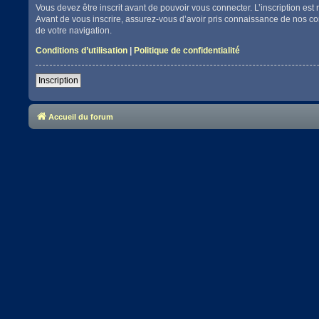
Vous devez être inscrit avant de pouvoir vous connecter. L’inscription es
Avant de vous inscrire, assurez-vous d’avoir pris connaissance de nos cond
de votre navigation.
Conditions d’utilisation
|
Politique de confidentialité
Inscription
Accueil du forum