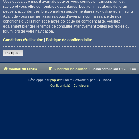
Vous devez être inscrit avant de pouvoir vous connecter. L’inscription est
rapide et vous offre de nombreux avantages. Les administrateurs du forum
peuvent accorder des fonctionnalités supplémentaires aux utilisateurs inscrits.
Avant de vous inscrire, assurez-vous d’avoir pris connaissance de nos
conditions d’utilisation et de notre politique de confidentialité. Veuillez
également prendre le temps de consulter attentivement toutes les règles du
forum lors de votre navigation.
Conditions d’utilisation
|
Politique de confidentialité
Inscription
Accueil du forum
Supprimer les cookies
Fuseau horaire sur
UTC-04:00
Développé par
phpBB
® Forum Software © phpBB Limited
Confidentialité
|
Conditions