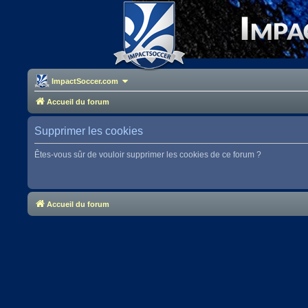
ImpactSoccer.com
Accueil du forum
Supprimer les cookies
Êtes-vous sûr de vouloir supprimer les cookies de ce forum ?
Accueil du forum