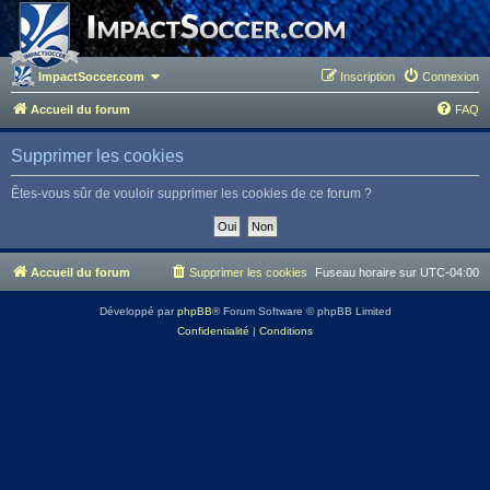
ImpactSoccer.com
Inscription
Connexion
Accueil du forum
FAQ
Supprimer les cookies
Êtes-vous sûr de vouloir supprimer les cookies de ce forum ?
Accueil du forum
Supprimer les cookies
Fuseau horaire sur
UTC-04:00
Développé par
phpBB
® Forum Software © phpBB Limited
Confidentialité
|
Conditions